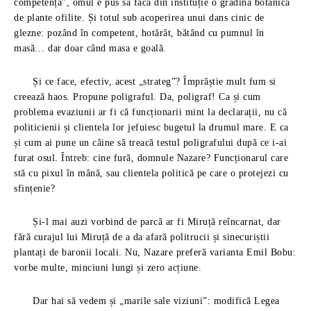
competență”, omul e pus să facă din instituție o grădină botanică
de plante ofilite. Și totul sub acoperirea unui dans cinic de
glezne: pozând în competent, hotărât, bătând cu pumnul în
masă… dar doar când masa e goală.
Și ce face, efectiv, acest „strateg”? Împrăștie mult fum si
creează haos. Propune poligraful. Da, poligraf! Ca și cum
problema evaziunii ar fi că funcționarii mint la declarații, nu că
politicienii și clientela lor jefuiesc bugetul la drumul mare. E ca
și cum ai pune un câine să treacă testul poligrafului după ce i-ai
furat osul. Întreb: cine fură, domnule Nazare? Funcționarul care
stă cu pixul în mână, sau clientela politică pe care o protejezi cu
sfințenie?
Și-l mai auzi vorbind de parcă ar fi Miruță reîncarnat, dar
fără curajul lui Miruță de a da afară politrucii și sinecuriștii
plantați de baronii locali. Nu, Nazare preferă varianta Emil Bobu:
vorbe multe, minciuni lungi și zero acțiune.
Dar hai să vedem și „marile sale viziuni”: modifică Legea