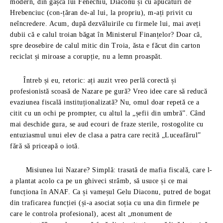
modern, din gașca lui Fenechiu, Diaconu și cu apucături de
Hrebenciuc (con-țăran de-al lui, la propriu), m-ați privit cu
neîncredere. Acum, după dezvăluirile cu firmele lui, mai aveți
dubii că e calul troian băgat în Ministerul Finanțelor? Doar că,
spre deosebire de calul mitic din Troia, ăsta e făcut din carton
reciclat și miroase a corupție, nu a lemn proaspăt.
Întreb și eu, retoric: ați auzit vreo perlă corectă și
profesionistă scoasă de Nazare pe gură? Vreo idee care să reducă
evaziunea fiscală instituționalizată? Nu, omul doar repetă ce a
citit cu un ochi pe prompter, cu altul la „șefii din umbră”. Când
mai deschide gura, se aud ecouri de fraze sterile, rostogolite cu
entuziasmul unui elev de clasa a patra care recită „Luceafărul”
fără să priceapă o iotă.
Misiunea lui Nazare? Simplă: trasată de mafia fiscală, care l-
a plantat acolo ca pe un ghiveci strâmb, să usuce și ce mai
funcționa în ANAF. Ca și vameșul Gelu Diaconu, putred de bogat
din traficarea funcției (și-a asociat soția cu una din firmele pe
care le controla profesional), acest alt „monument de