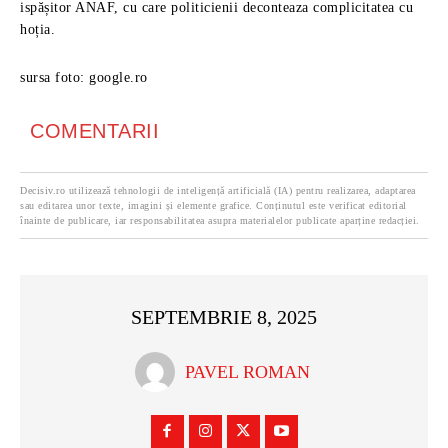
ispășitor ANAF, cu care politicienii deconteaza complicitatea cu
hoția.
sursa foto: google.ro
COMENTARII
Decisiv.ro utilizează tehnologii de inteligență artificială (IA) pentru realizarea, adaptarea
sau editarea unor texte, imagini și elemente grafice. Conținutul este verificat editorial
înainte de publicare, iar responsabilitatea asupra materialelor publicate aparține redacției.
SEPTEMBRIE 8, 2025
PAVEL ROMAN