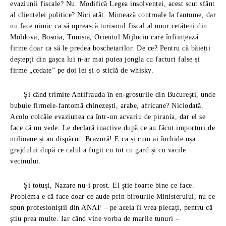
evaziunii fiscale? Nu. Modifică Legea insolvenței, acest scut sfânt
al clientelei politice? Nici atât. Mimează controale la fantome, dar
nu face nimic ca să oprească turismul fiscal al unor cetățeni din
Moldova, Bosnia, Tunisia, Orientul Mijlociu care înființează
firme doar ca să le predea boschetarilor. De ce? Pentru că băieții
deștepți din gașca lui n-ar mai putea jongla cu facturi false și
firme „cedate” pe doi lei și o sticlă de whisky.
Și când trimite Antifrauda în en-grosurile din București, unde
bubuie firmele-fantomă chinezești, arabe, africane? Niciodată.
Acolo colcăie evaziunea ca într-un acvariu de pirania, dar el se
face că nu vede. Le declară inactive după ce au făcut importuri de
milioane și au dispărut. Bravură! E ca și cum ai închide ușa
grajdului după ce calul a fugit cu tot cu gard și cu vacile
vecinului.
Și totuși, Nazare nu-i prost. El știe foarte bine ce face.
Problema e că face doar ce aude prin birourile Ministerului, nu ce
spun profesioniștii din ANAF – pe aceia îi vrea plecați, pentru că
știu prea multe. Iar când vine vorba de marile tunuri –