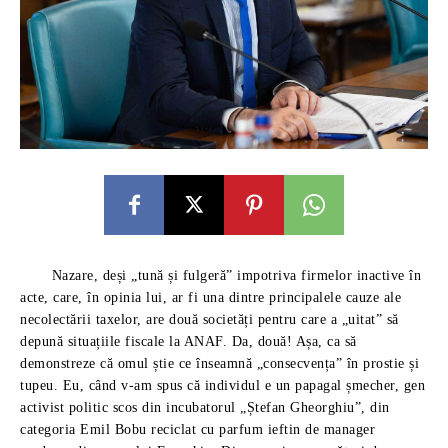
Nazare, deși „tună și fulgeră” impotriva firmelor inactive în
acte, care, în opinia lui, ar fi una dintre principalele cauze ale
necolectării taxelor, are două societăți pentru care a „uitat” să
depună situațiile fiscale la ANAF. Da, două! Așa, ca să
demonstreze că omul știe ce înseamnă „consecvența” în prostie și
tupeu. Eu, când v-am spus că individul e un papagal șmecher, gen
activist politic scos din incubatorul „Ștefan Gheorghiu”, din
categoria Emil Bobu reciclat cu parfum ieftin de manager