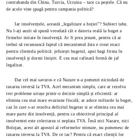
contrabanda din China, Turcia, Ucraina – tace ca peștele. Că nu
de acolo vine șpagă pentru campania politică?
Iar insolvențele, această „legalizare a hoției”? Subiect tabu.
Nu l-ați auzit să spună vreodată cât e datoria reală la buget a
firmelor intrate în insolvență. Ar fi prea jenant, pentru că ar
trebui să recunoască faptul că mecanismul ăsta e creat exact
pentru clientela politică: jefuiești bugetul, apoi bagi firma în
insolvență și dormi liniștit. E cea mai rafinată formă de jaf
legalizat.
Dar cel mai savuros e că Nazare n-a pomenit niciodată de
taxarea inversă la TVA. Acel mecanism simplu, care ar rezolva
trei probleme uriașe printr-o decizie simplă și eficientă: ar
elimina cea mai mare evaziune fiscală; ar aduce miliarde la buget,
caz în care s-ar rezolva deficitul bugetar si ar elimina cea mai
mare parte din insolvență, pentru ca obiectivul principal al
insolventei este colectarea si neplata TVA. Însă nici Nazare, nici
Bolojan, acest alt apostol al reformelor mimate, nu pomenesc de
taxarea inversa la TVA. De ce tac? Pentru că exact clienții lor