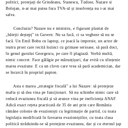
politici, protejați de Grindeanu, Stanescu, Tudose, Nazare si
Bolojan, n-ar mai putea fura TVA-ul și insolvența nu i-ar mai
salva.
Concluzia? Nazare nu e ministru, e figurant plantat de
„băieții deștepț” in Guvern. Nu sa facă, ci sa vegheze să nu se
facă. Un Emil Bobu cu laptop, ce joacă la impresie, un actor de
teatru prost care recită lozinci cu grimase serioase, să pară doct,
în genul gurului Georgescu, pe care îl plagiază. Vorbă multă,
nimic concret. Face gălăgie pe mărunțișuri, dar evită cu sfințenie
marea evaziune. E ca un clovn care vrea să pară academician, dar
se încurcă în propriul papion.
Asta e marea „strategie fiscală” a lui Nazare: să protejeze
mafia și să dea vina pe funcționari. Să nu schimbe nimic care să
reducă evaziunea fiscală și să arunce vina pe ineficiența ANAF.
Adică exact rețeta practicată de 35 de ani prin care România
rămâne colonie de evazioniști cu legitimație de partid, cu toata
legislația modificată în favoarea evazioniștilor, cu toata clasa
politică străduindu-se să protejeze evaziunea, dar și cu eternul țap