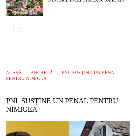
O ISTORIE ÎNCEPUTĂ LA 16 IULIE 1264