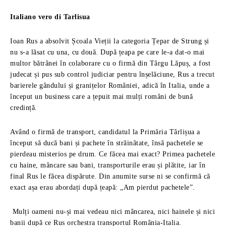
Italiano vero di Tarlisua
Ioan Rus a absolvit Școala Vieții la categoria Țepar de Strung și
nu s-a lăsat cu una, cu două. După țeapa pe care le-a dat-o mai
multor bătrânei în colaborare cu o firmă din Târgu Lăpuș, a fost
judecat și pus sub control judiciar pentru înșelăciune, Rus a trecut
barierele gândului și granițelor României, adică în Italia, unde a
început un business care a țepuit mai mulți români de bună
credință.
Având o firmă de transport, candidatul la Primăria Târlișua a
început să ducă bani și pachete în străinătate, însă pachetele se
pierdeau misterios pe drum. Ce făcea mai exact? Primea pachetele
cu haine, mâncare sau bani, transporturile erau și plătite, iar în
final Rus le făcea dispărute. Din anumite surse ni se confirmă că
exact așa erau abordați după țeapă: „Am pierdut pachetele”.
Mulți oameni nu-și mai vedeau nici mâncarea, nici hainele și nici
banii după ce Rus orchestra transportul România-Italia.