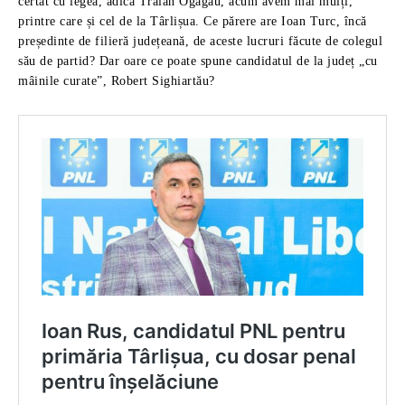
certat cu legea, adică Traian Ogâgău, acum avem mai mulți,
printre care și cel de la Târlișua. Ce părere are Ioan Turc, încă
președinte de filieră județeană, de aceste lucruri făcute de colegul
său de partid? Dar oare ce poate spune candidatul de la județ „cu
mâinile curate”, Robert Sighiartău?