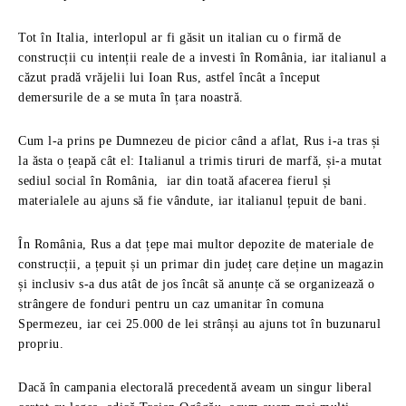
Tot în Italia, interlopul ar fi găsit un italian cu o firmă de
construcții cu intenții reale de a investi în România, iar italianul a
căzut pradă vrăjelii lui Ioan Rus, astfel încât a început
demersurile de a se muta în țara noastră.
Cum l-a prins pe Dumnezeu de picior când a aflat, Rus i-a tras și
la ăsta o țeapă cât el: Italianul a trimis tiruri de marfă, și-a mutat
sediul social în România, iar din toată afacerea fierul și
materialele au ajuns să fie vândute, iar italianul țepuit de bani.
În România, Rus a dat țepe mai multor depozite de materiale de
construcții, a țepuit și un primar din județ care deține un magazin
și inclusiv s-a dus atât de jos încât să anunțe că se organizează o
strângere de fonduri pentru un caz umanitar în comuna
Spermezeu, iar cei 25.000 de lei strânși au ajuns tot în buzunarul
propriu.
Dacă în campania electorală precedentă aveam un singur liberal