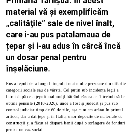
Primăria Târlișua. În acest
material vă și exemplificăm
„calitățile” sale de nivel înalt,
care i-au pus patalamaua de
țepar și i-au adus în cârcă încă
un dosar penal pentru
înșelăciune.
Rus a țepuit de-a lungul timpului mai multe persoane din diferite
categorii sociale sau de vârstă. Cel puțin sub incidența legii a
intrat după ce a țepuit mai mulți bătrâni cărora ar fi trebuit să le
obțină pensiile (2018-2020), unde a fost și judecat și pus sub
control judiciar timp de 60 de zile, așa cum am arătat în primul
articol, dar a dat țepe și în Italia, unor depozite de materiale de
construcții și a făcut să dispară banii după o strângere de fonduri
pentru un caz social.