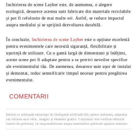
Inchirierea de scene Layher este, de asemenea, o alegere
ecologică, deoarece acestea sunt fabricate din materiale reciclabile
și pot fi refolosite de mai multe ori. Astfel, se reduce impactul
asupra mediului și se sprijină dezvoltarea durabilă.
În concluzie,
închirierea de scene Layher
este o opțiune excelentă
pentru evenimentele care necesită siguranță, flexibilitate și
ușurință de utilizare. Cu o gamă largă de dimensiuni și înălțimi,
aceste scene pot fi adaptate pentru a se potrivi nevoilor specifice
ale evenimentului tău. De asemenea, deoarece sunt ușor de instalat
și demontat, reduc semnificativ timpul necesar pentru pregătirea
evenimentului.
COMENTARII
Decisiv.ro utilizează tehnologii de inteligență artificială (IA) pentru realizarea, adaptarea
sau editarea unor texte, imagini și elemente grafice. Conținutul este verificat editorial
înainte de publicare, iar responsabilitatea asupra materialelor publicate aparține redacției.