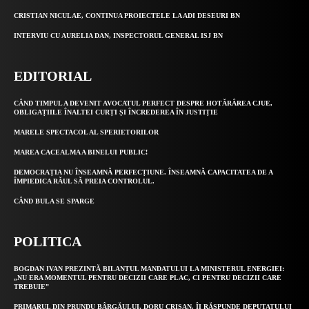
CRISTIAN NICULAE, CONTINUA PROIECTELE LA ADI DESEURI BN
INTERVIU CU AURELIA DAN, INSPECTORUL GENERAL ISJ BN
EDITORIAL
CÂND TIMPUL A DEVENIT AVOCATUL PERFECT DESPRE HOTĂRÂREA CJUE,
OBLIGAȚIILE ÎNALTEI CURȚI ȘI ÎNCREDEREA ÎN JUSTIȚIE
MARELE SPECTACOL AL SPERIETORILOR
MAREA CACEALMA A BINELUI PUBLIC!
DEMOCRAȚIA NU ÎNSEAMNĂ PERFECȚIUNE. ÎNSEAMNĂ CAPACITATEA DE A
ÎMPIEDICA RĂUL SĂ PREIA CONTROLUL.
CÂND BULA SE SPARGE
POLITICA
BOGDAN IVAN PREZINTĂ BILANȚUL MANDATULUI LA MINISTERUL ENERGIEI:
„NU ERA MOMENTUL PENTRU DECIZII CARE PLAC, CI PENTRU DECIZII CARE
TREBUIE”
PRIMARUL DIN PRUNDU BÂRGĂULUI, DORU CRIȘAN, ÎI RĂSPUNDE DEPUTATULUI