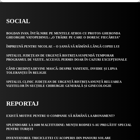
SOCIAL
BOGDAN IVAN, ÎNTÂLNIRE PE MUNTELE ATHOS CU PROTOS GHERONDA
GHEORGHE VATOPEDINUL: „O TRĂIRE PE CARE O DORESC FIECĂRUIA”
ÎMPREUNĂ PENTRU NICOLAE – O ȘANSĂ SĂ RĂMÂNĂ LÂNGĂ COPIII LUI
SPITALUL JUDEȚEAN DE URGENȚĂ BISTRIȚA SUSPENDĂ TEMPORAR
PROGRAMUL DE VIZITE. ACCESUL PERMIS DOAR ÎN CAZURI EXCEPȚIONALE
CÂND CREDINȚA DEVINE MASCĂ: DESPRE VANITATE, INVIDIE ȘI LIPSA
TOLERANȚEI ÎN RELIGIE
SPITALUL CLINIC JUDEȚEAN DE URGENȚĂ BISTRIȚA ANUNȚĂ RELUAREA
VIZITELOR ÎN SECȚIILE CHIRURGIE GENERALĂ ȘI GINECOLOGIE
REPORTAJ
EXISTĂ MOTIVE PENTRU O COMPANIE SĂ RĂMÂNĂ LA ABONAMENT?
SPLENDOARE LA 1600 M ALTITUDINE: MUNȚII RODNEI S-AU PREGĂTIT SPECIAL
PENTRU TURIȘTI
INVENTATORUL TRICICLETEI CU ACOPERIS DIN PANOURI SOLARE