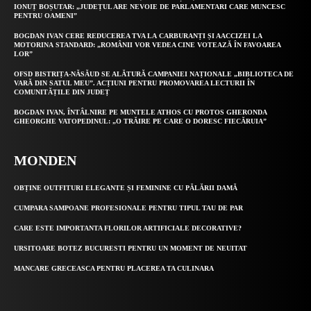
IONUȚ BOȘUTAR: „JUDEȚUL ARE NEVOIE DE PARLAMENTARI CARE MUNCESC
PENTRU OAMENI”
BOGDAN IVAN CERE REDUCEREA TVA LA CARBURANȚI ȘI AACCIZEI LA
MOTORINA STANDARD: „ROMÂNII VOR VEDEA CINE VOTEAZĂ ÎN FAVOAREA
LOR”
OFSD BISTRIȚA-NĂSĂUD SE ALĂTURĂ CAMPANIEI NAȚIONALE „BIBLIOTECA DE
VARĂ DIN SATUL MEU”. ACȚIUNI PENTRU PROMOVAREA LECTURII ÎN
COMUNITĂȚILE DIN JUDEȚ
BOGDAN IVAN, ÎNTÂLNIRE PE MUNTELE ATHOS CU PROTOS GHERONDA
GHEORGHE VATOPEDINUL: „O TRĂIRE PE CARE O DORESC FIECĂRUIA”
MONDEN
OBȚINE OUTFITURI ELEGANTE ȘI FEMININE CU PĂLĂRII DAMĂ
CUMPARA SAMPOANE PROFESIONALE PENTRU TIPUL TAU DE PAR
CARE ESTE IMPORTANTA FLORILOR ARTIFICIALE DECORATIVE?
URSITOARE BOTEZ BUCURESTI PENTRU UN MOMENT DE NEUITAT
MANCARE GRECEASCA PENTRU PLACEREA TA CULINARA