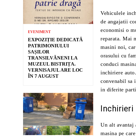
Vehiculele inch
de angajatii c
economisi o mu
EVENIMENT
reparata. Mai m
EXPOZIȚIE DEDICATĂ
PATRIMONIULUI
masini noi, car
SAȘILOR
orasului cu fam
TRANSILVĂNENI LA
conduci masina 
MUZEUL BISTRIȚA.
VERNISAJUL ARE LOC
inchiriere auto
ÎN 7 AUGUST
convenabil sa i
in diferite part
Inchirier
Un alt avantaj 
masina pe care 