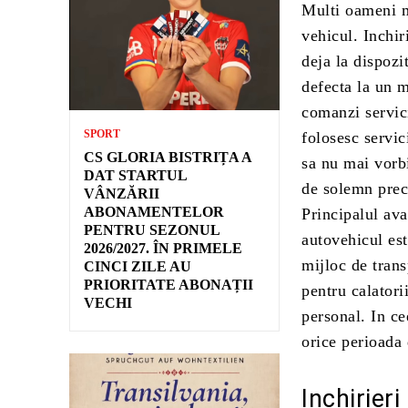
Multi oameni m
vehicul. Inchir
deja la dispozi
defecta la un m
comanzi servici
SPORT
folosesc servic
CS GLORIA BISTRIȚA A
sa nu mai vorbi
DAT STARTUL
de solemn prec
VÂNZĂRII
ABONAMENTELOR
Principalul ava
PENTRU SEZONUL
autovehicul est
2026/2027. ÎN PRIMELE
mijloc de trans
CINCI ZILE AU
PRIORITATE ABONAȚII
pentru calatori
VECHI
personal. In ce
orice perioada 
Inchirier