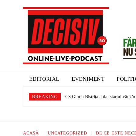
EDITORIAL
EVENIMENT
POLIT
BREAKING
CS Gloria Bistrița a dat startul vânzări
Expoziție dedicată patrimoniului sași
ACASĂ
UNCATEGORIZED
DE CE ESTE NEC