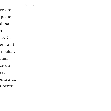
re are
e poate
il sa
ri
nte. Ca
ent atat
n pahar.
 unui
 de un
sar
pentru uz
s pentru