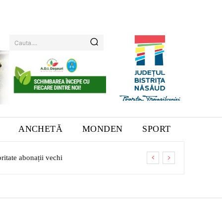
Cauta....
ANCHETĂ
MONDEN
SPORT
tate abonații vechi