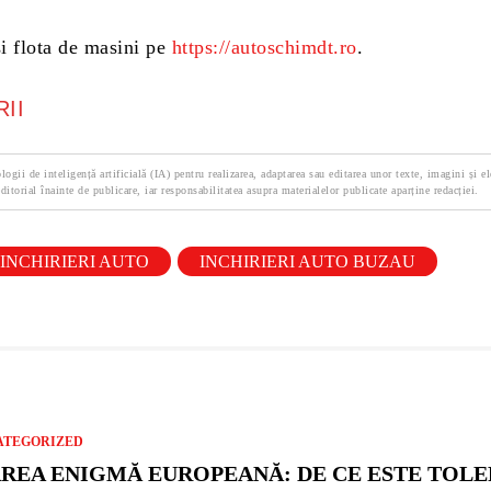
si flota de masini pe
https://autoschimdt.ro
.
II
logii de inteligență artificială (IA) pentru realizarea, adaptarea sau editarea unor texte, imagini și e
ditorial înainte de publicare, iar responsabilitatea asupra materialelor publicate aparține redacției.
INCHIRIERI AUTO
INCHIRIERI AUTO BUZAU
ATEGORIZED
REA ENIGMĂ EUROPEANĂ: DE CE ESTE TOLE