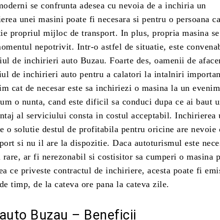
oderni se confrunta adesea cu nevoia de a inchiria un
ierea unei masini poate fi necesara si pentru o persoana ca
tie propriul mijloc de transport. In plus, propria masina s
omentul nepotrivit. Intr-o astfel de situatie, este convenab
ul de inchirieri auto Buzau. Foarte des, oamenii de aface
iul de inchirieri auto pentru a calatori la intalniri importa
m cat de necesar este sa inchiriezi o masina la un evenim
um o nunta, cand este dificil sa conduci dupa ce ai baut u
ntaj al serviciului consta in costul acceptabil. Inchirierea
e o solutie destul de profitabila pentru oricine are nevoie
port si nu il are la dispozitie. Daca autoturismul este nece
i rare, ar fi nerezonabil si costisitor sa cumperi o masina 
ea ce priveste contractul de inchiriere, acesta poate fi emi
de timp, de la cateva ore pana la cateva zile.
i auto Buzau – Beneficii