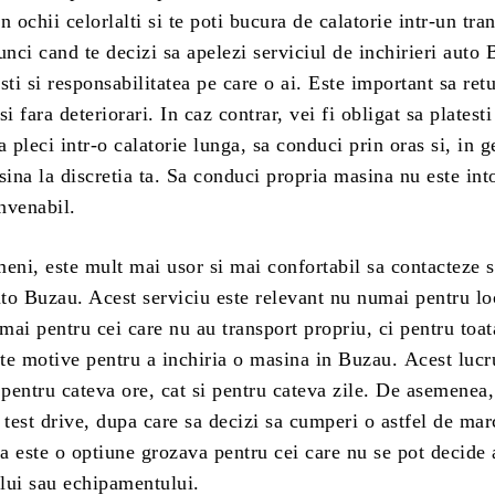
in ochii celorlalti si te poti bucura de calatorie intr-un tra
unci cand te decizi sa apelezi serviciul de inchirieri auto
sti si responsabilitatea pe care o ai. Este important sa ret
i fara deteriorari. In caz contrar, vei fi obligat sa platesti
a pleci intr-o calatorie lunga, sa conduci prin oras si, in g
sina la discretia ta. Sa conduci propria masina nu este in
onvenabil.
eni, este mult mai usor si mai confortabil sa contacteze s
uto Buzau. Acest serviciu este relevant nu numai pentru lo
umai pentru cei care nu au transport propriu, ci pentru toa
te motive pentru a inchiria o masina in Buzau. Acest lucr
 pentru cateva ore, cat si pentru cateva zile. De asemenea
 test drive, dupa care sa decizi sa cumperi o astfel de mar
a este o optiune grozava pentru cei care nu se pot decide
lui sau echipamentului.