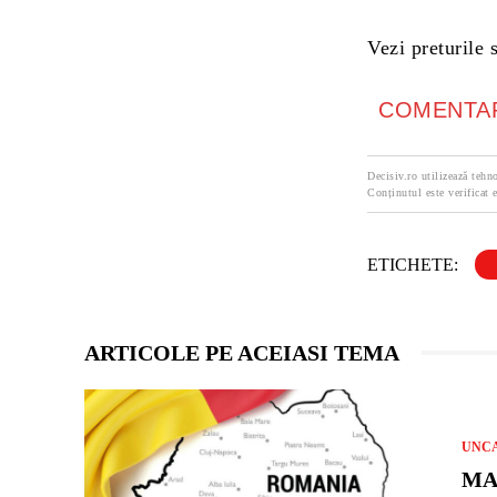
Vezi preturile 
COMENTAR
Decisiv.ro utilizează tehno
Conținutul este verificat e
ETICHETE:
ARTICOLE PE ACEIASI TEMA
UNC
MA