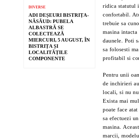
ridica statutul 
DIVERSE
confortabil. At
ADI DEȘEURI BISTRIȚA-
NĂSĂUD: PUBELA
trebuie sa cuno
ALBASTRĂ SE
masina intacta s
COLECTEAZĂ
MIERCURI, 5 AUGUST, ÎN
daunele. Poti s
BISTRIȚA ȘI
sa folosesti ma
LOCALITĂȚILE
profitabil si c
COMPONENTE
Pentru unii oam
de inchirieri a
locali, si nu n
Exista mai mul
poate face atat
sa efectuezi un
masina. Aceast
marcii, modelu