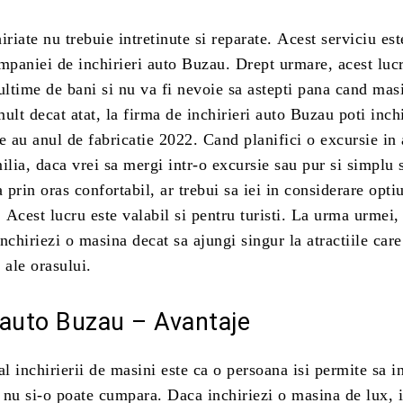
iriate nu trebuie intretinute si reparate. Acest serviciu est
ompaniei de inchirieri auto Buzau. Drept urmare, acest luc
ltime de bani si nu va fi nevoie sa astepti pana cand mas
ult decat atat, la firma de inchirieri auto Buzau poti inch
e au anul de fabricatie 2022. Cand planifici o excursie in 
ilia, daca vrei sa mergi intr-o excursie sau pur si simplu 
prin oras confortabil, ar trebui sa iei in considerare opti
. Acest lucru este valabil si pentru turisti. La urma urmei,
nchiriezi o masina decat sa ajungi singur la atractiile care
i ale orasului.
i auto Buzau – Avantaje
al inchirierii de masini este ca o persoana isi permite sa i
nu si-o poate cumpara. Daca inchiriezi o masina de lux, i