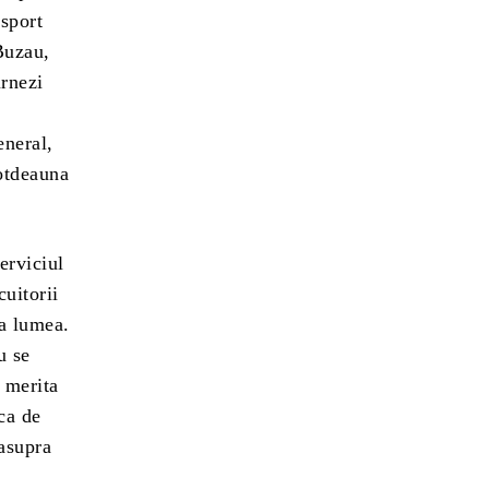
nsport
 Buzau,
urnezi
eneral,
totdeauna
erviciul
cuitorii
ta lumea.
u se
, merita
ca de
 asupra