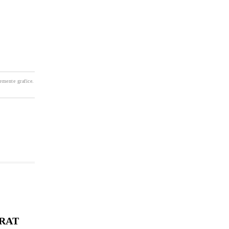
lemente grafice.
RAT