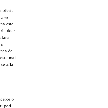
e oferit
ru va
ina este
iria doar
afara
sa
unea de
 este mai
 se afla
ncerce o
ti poti