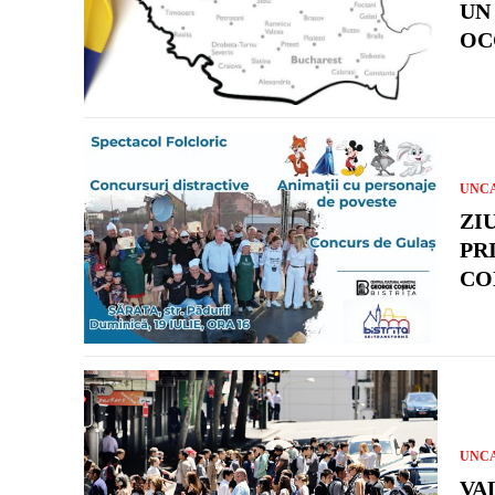
UN
OC
UNC
ZI
PR
CO
UNC
VA