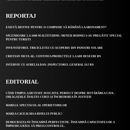
REPORTAJ
EXISTĂ MOTIVE PENTRU O COMPANIE SĂ RĂMÂNĂ LA ABONAMENT?
SPLENDOARE LA 1600 M ALTITUDINE: MUNȚII RODNEI S-AU PREGĂTIT SPECIAL
PENTRU TURIȘTI
INVENTATORUL TRICICLETEI CU ACOPERIS DIN PANOURI SOLARE
CRISTIAN NICULAE, CONTINUA PROIECTELE LA ADI DESEURI BN
INTERVIU CU AURELIA DAN, INSPECTORUL GENERAL ISJ BN
EDITORIAL
CÂND TIMPUL A DEVENIT AVOCATUL PERFECT DESPRE HOTĂRÂREA CJUE,
OBLIGAȚIILE ÎNALTEI CURȚI ȘI ÎNCREDEREA ÎN JUSTIȚIE
MARELE SPECTACOL AL SPERIETORILOR
MAREA CACEALMA A BINELUI PUBLIC!
DEMOCRAȚIA NU ÎNSEAMNĂ PERFECȚIUNE. ÎNSEAMNĂ CAPACITATEA DE A
ÎMPIEDICA RĂUL SĂ PREIA CONTROLUL.