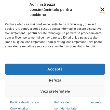
Termeni de utilizare
Administrează
consimțămintele pentru
cookie-uri
Utilizarea cookie-urilor
Pentru a oferi cea mai bună experiență, folosim tehnologii, cum ar fi
cookie-uri, pentru a stoca și/sau accesa informațiile despre dispozitive.
Consimțământul pentru aceste tehnologii ne permite să procesăm date,
cum ar fi comportamentul de navigare sau ID-uri unice pe acest site.
GDPR
Dacă nu îți dai consimțământul sau îți retragi consimțământul dat poate
avea afecte negative asupra unor anumite funcționalități și funcții.
ANPC
Acceptă
Anunturi de licitații
Refuză
Vezi preferințele
Politica de utilizare a
Politica de
Impressum
decisiv.ro - anchete, investigatii, evenimente, opinii
Cookie-urilor
confidențialitate