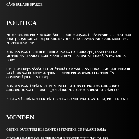
CÂND BULA SE SPARGE
POLITICA
PRIMARUL DIN PRUNDU BÂRGĂULUI, DORU CRIȘAN, ÎI RĂSPUNDE DEPUTATULUI
IONUȚ BOȘUTAR: „JUDEȚUL ARE NEVOIE DE PARLAMENTARI CARE MUNCESC
PENTRU OAMENI”
BOGDAN IVAN CERE REDUCEREA TVA LA CARBURANȚI ȘI AACCIZEI LA
MOTORINA STANDARD: „ROMÂNII VOR VEDEA CINE VOTEAZĂ ÎN FAVOAREA
LOR”
OFSD BISTRIȚA-NĂSĂUD SE ALĂTURĂ CAMPANIEI NAȚIONALE „BIBLIOTECA DE
VARĂ DIN SATUL MEU”. ACȚIUNI PENTRU PROMOVAREA LECTURII ÎN
COMUNITĂȚILE DIN JUDEȚ
BOGDAN IVAN, ÎNTÂLNIRE PE MUNTELE ATHOS CU PROTOS GHERONDA
GHEORGHE VATOPEDINUL: „O TRĂIRE PE CARE O DORESC FIECĂRUIA”
DUBLA MĂSURĂ A CELERITĂȚII: CETĂȚEANUL POATE AȘTEPTA, POLITICA NU!
MONDEN
OBȚINE OUTFITURI ELEGANTE ȘI FEMININE CU PĂLĂRII DAMĂ
CUMPARA SAMPOANE PROFESIONALE PENTRU TIPUL TAU DE PAR