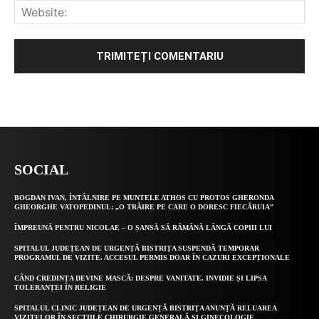
Alternative:
SOCIAL
BOGDAN IVAN, ÎNTÂLNIRE PE MUNTELE ATHOS CU PROTOS GHERONDA
GHEORGHE VATOPEDINUL: „O TRĂIRE PE CARE O DORESC FIECĂRUIA”
ÎMPREUNĂ PENTRU NICOLAE – O ȘANSĂ SĂ RĂMÂNĂ LÂNGĂ COPIII LUI
SPITALUL JUDEȚEAN DE URGENȚĂ BISTRIȚA SUSPENDĂ TEMPORAR
PROGRAMUL DE VIZITE. ACCESUL PERMIS DOAR ÎN CAZURI EXCEPȚIONALE
CÂND CREDINȚA DEVINE MASCĂ: DESPRE VANITATE, INVIDIE ȘI LIPSA
TOLERANȚEI ÎN RELIGIE
SPITALUL CLINIC JUDEȚEAN DE URGENȚĂ BISTRIȚA ANUNȚĂ RELUAREA
VIZITELOR ÎN SECȚIILE CHIRURGIE GENERALĂ ȘI GINECOLOGIE