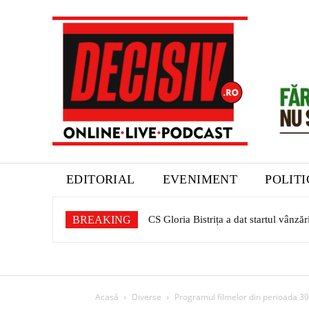
EDITORIAL
EVENIMENT
POLIT
BREAKING
CS Gloria Bistrița a dat startul vânză
Expoziție dedicată patrimoniului sa
Acasă
Diverse
Programul filmelor din perioada 3