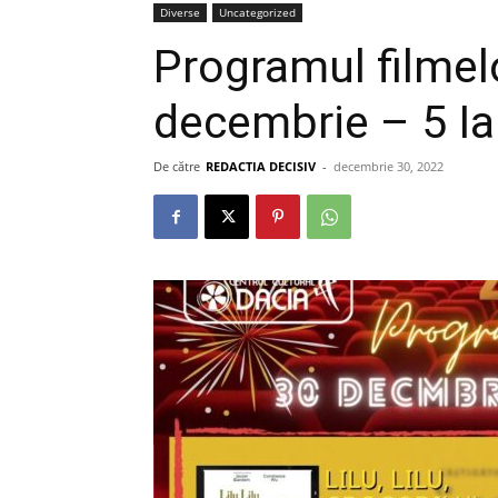
Diverse
Uncategorized
Programul filmel
decembrie – 5 Ia
De către
REDACTIA DECISIV
-
decembrie 30, 2022