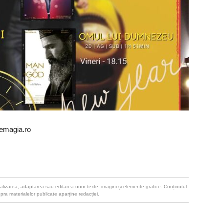
emagia.ro
u realizarea, adaptarea sau editarea unor texte, imagini și elemente grafice. Conținutul
upra materialelor publicate aparține redacției.