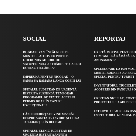
SOCIAL
REPORTAJ
BOGDAN IVAN, ÎNTÂLNIRE PE
EXISTĂ MOTIVE PENTRU 
MUNTELE ATHOS CU PROTOS
COMPANIE SĂ RĂMÂNĂ LA
GHERONDA GHEORGHE
ABONAMENT?
VATOPEDINUL: „O TRĂIRE PE CARE O
DORESC FIECĂRUIA”
SPLENDOARE LA 1600 M AL
MUNȚII RODNEI S-AU PRE
ÎMPREUNĂ PENTRU NICOLAE – O
SPECIAL PENTRU TURIȘTI
ȘANSĂ SĂ RĂMÂNĂ LÂNGĂ COPIII LUI
INVENTATORUL TRICICLET
SPITALUL JUDEȚEAN DE URGENȚĂ
ACOPERIS DIN PANOURI S
BISTRIȚA SUSPENDĂ TEMPORAR
PROGRAMUL DE VIZITE. ACCESUL
CRISTIAN NICULAE, CONT
PERMIS DOAR ÎN CAZURI
PROIECTELE LA ADI DESE
EXCEPȚIONALE
INTERVIU CU AURELIA DAN
CÂND CREDINȚA DEVINE MASCĂ:
INSPECTORUL GENERAL IS
DESPRE VANITATE, INVIDIE ȘI LIPSA
TOLERANȚEI ÎN RELIGIE
SPITALUL CLINIC JUDEȚEAN DE
URGENȚĂ BISTRIȚA ANUNȚĂ