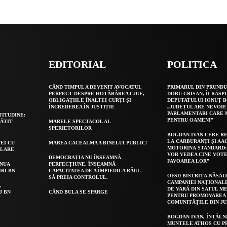
EDITORIAL
POLITICA
O
CÂND TIMPUL A DEVENIT AVOCATUL
PRIMARUL DIN PRUNDU
PERFECT DESPRE HOTĂRÂREA CJUE,
DORU CRIȘAN, ÎI RĂSP
OBLIGAȚIILE ÎNALTEI CURȚI ȘI
DEPUTATULUI IONUȚ B
ÎNCREDEREA ÎN JUSTIȚIE
„JUDEȚUL ARE NEVOIE
PARLAMENTARI CARE
TITUDINE:
PENTRU OAMENI”
GĂTIT
MARELE SPECTACOL AL
SPERIETORILOR
BOGDAN IVAN CERE R
LA CARBURANȚI ȘI AA
EI CU
MAREA CACEALMA A BINELUI PUBLIC!
MOTORINA STANDARD:
OLARE
VOR VEDEA CINE VOTE
DEMOCRAȚIA NU ÎNSEAMNĂ
FAVOAREA LOR”
INUA
PERFECȚIUNE. ÎNSEAMNĂ
URI BN
CAPACITATEA DE A ÎMPIEDICA RĂUL
OFSD BISTRIȚA-NĂSĂU
SĂ PREIA CONTROLUL.
CAMPANIEI NAȚIONAL
,
DE VARĂ DIN SATUL ME
J BN
CÂND BULA SE SPARGE
PENTRU PROMOVAREA 
COMUNITĂȚILE DIN J
BOGDAN IVAN, ÎNTÂLN
MUNTELE ATHOS CU P