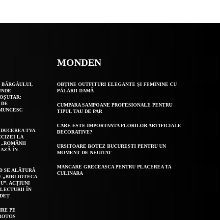
MONDEN
 BÂRGĂULUI,
OBȚINE OUTFITURI ELEGANTE ȘI FEMININE CU
UNDE
PĂLĂRII DAMĂ
OȘUTAR:
 DE
CUMPARA SAMPOANE PROFESIONALE PENTRU
 MUNCESC
TIPUL TAU DE PAR
CARE ESTE IMPORTANTA FLORILOR ARTIFICIALE
EDUCEREA TVA
DECORATIVE?
CCIZEI LA
 „ROMÂNII
URSITOARE BOTEZ BUCURESTI PENTRU UN
AZĂ ÎN
MOMENT DE NEUITAT
MANCARE GRECEASCA PENTRU PLACEREA TA
D SE ALĂTURĂ
CULINARA
E „BIBLIOTECA
U”. ACȚIUNI
LECTURII ÎN
UDEȚ
IRE PE
ROTOS