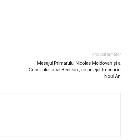
Articolul următor
Mesajul Primarului Nicolae Moldovan și a
Consiliului local Beclean , cu prilejul trecerii în
Noul An