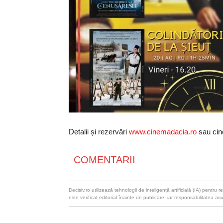
Detalii și rezervări
www.cinemadacia.ro
sau cin
COMENTARII
Decisiv.ro utilizează tehnologii de inteligență artificială (IA) pentr
este verificat editorial înainte de publicare, iar responsabilitatea as