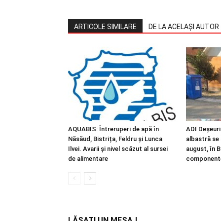
ARTICOLE SIMILARE
DE LA ACELAȘI AUTOR
AQUABIS: Întreruperi de apă în
ADI Deșeuri
Năsăud, Bistrița, Feldru și Lunca
albastră se
Ilvei. Avarii și nivel scăzut al sursei
august, în Bi
de alimentare
component
LĂSAȚI UN MESAJ