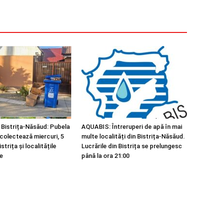
 Bistrița-Năsăud: Pubela
AQUABIS: Întreruperi de apă în mai
 colectează miercuri, 5
multe localități din Bistrița-Năsăud.
strița și localitățile
Lucrările din Bistrița se prelungesc
e
până la ora 21:00