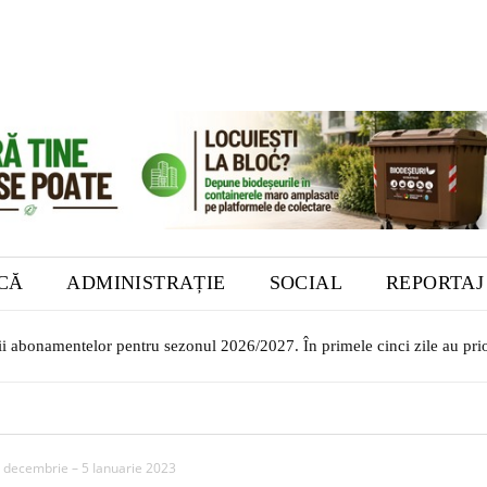
ICĂ
ADMINISTRAȚIE
SOCIAL
REPORTAJ
rii abonamentelor pentru sezonul 2026/2027. În primele cinci zile au prio
șilor transilvăneni la Muzeul Bistrița. Vernisajul are loc în 7 august
0 decembrie – 5 Ianuarie 2023