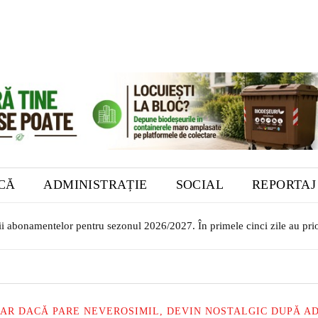
ICĂ
ADMINISTRAȚIE
SOCIAL
REPORTAJ
ii abonamentelor pentru sezonul 2026/2027. În primele cinci zile au priori
ilor transilvăneni la Muzeul Bistrița. Vernisajul are loc în 7 august
HIAR DACĂ PARE NEVEROSIMIL, DEVIN NOSTALGIC DUPĂ AD