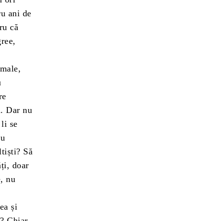
ru ani de
ru că
gree,
imale,
u
re
ă. Dar nu
li se
au
tiști? Să
ți, doar
e, nu
ea și
l? Chiar