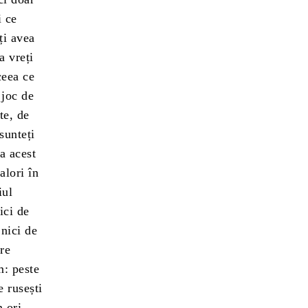
i ce
ți avea
a vreți
ceea ce
 joc de
te, de
sunteți
a acest
alori în
iul
ici de
 nici de
are
m: peste
 rusești
 ori