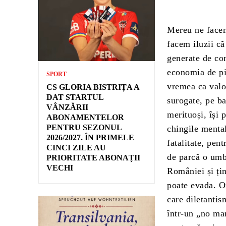
Mereu ne facem
facem iluzii c
generate de con
economia de pia
SPORT
vremea ca valor
CS GLORIA BISTRIȚA A
DAT STARTUL
surogate, pe ba
VÂNZĂRII
merituoși, își 
ABONAMENTELOR
PENTRU SEZONUL
chingile mental
2026/2027. ÎN PRIMELE
fatalitate, pen
CINCI ZILE AU
de parcă o umb
PRIORITATE ABONAȚII
VECHI
României și țin
poate evada. O
care diletanti
într-un „no man