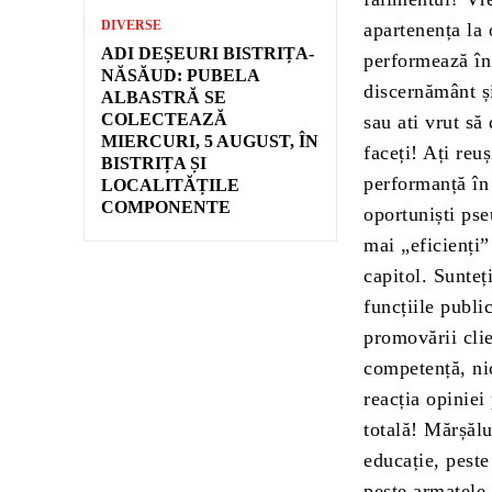
DIVERSE
apartenența la 
ADI DEȘEURI BISTRIȚA-
performează în
NĂSĂUD: PUBELA
discernământ și
ALBASTRĂ SE
COLECTEAZĂ
sau ati vrut să
MIERCURI, 5 AUGUST, ÎN
faceți! Ați reu
BISTRIȚA ȘI
performanță în 
LOCALITĂȚILE
COMPONENTE
oportuniști pse
mai „eficienți”
capitol. Sunteț
funcțiile publi
promovării clie
competență, nic
reacția opiniei
totală! Mărșălu
educație, peste
peste armatele