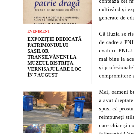
contează cei mu
cultivând și ex
generate de ed
EVENIMENT
Că iluzia se ri
EXPOZIȚIE DEDICATĂ
de cadre a PNL
PATRIMONIULUI
coaliții, PNL-
SAȘILOR
TRANSILVĂNENI LA
mai bine la ace
MUZEUL BISTRIȚA.
și profesionale
VERNISAJUL ARE LOC
ÎN 7 AUGUST
compromitere 
Mai, oameni bu
a avut dreptate
spus, că prostu
reimpuneți stil
care chiar și c
falimentul? Vre