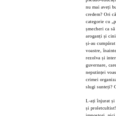
nu mai aveți bu
credem? Ori că 
categorie cu „p
șmecheri ca să
aroganți și cin
și-au cumpărat 
voastre, înaint
rezolva și inte
guvernare, care
neputinței voast
crimei organiza
slugi sunteți? 
L-ați înjurat și
și proletcultist
impostori, nici