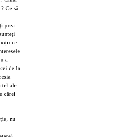
or? Ce să
i
ți prea
sunteți
ioții ce
nteresele
ru a
 cei de la
resia
rtel ale
e cărei
nție, nu
i
etare),