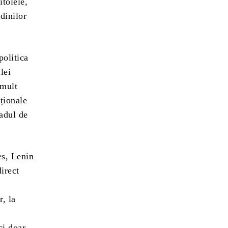
itolele,
udinilor
politica
lei
 mult
ționale
radul de
es, Lenin
direct
r, la
ci doar