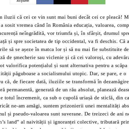
Acțiune
 iluzii că cei ce vin sunt mai buni decât cei ce pleacă! 
ă a sosit vremea când în România educația, valoarea, comp
curență neîngrădită, vor triumfa și, în sfârșit, drumul spr
ță și spre societatea de tip occidental, va fi deschis. Că 
ile să se așeze în matca lor și să nu mai fie substituite de
ză de șmecherie sau viclenie și că cei valoroși, cu adevăra
pot valorifica potențialul și sunt alternativa pentru a scăpa
ității păguboase a socialismului utopic. Dar, se pare, e o
tru că, de fiecare dată, iluziile se transformă în dezamăgire
ră permanentă, generată de un rău absolut, planează deas
e totul încremenit, ca sub o cupolă uriașă de sticlă, din c
ricât ne-am amăgi, suntem prizonierii unei mentalități abs
smul și pseudo-valoarea sunt suverane. De treizeci de ani 
’s land” al naivității și ignoranței colective, tributară pri