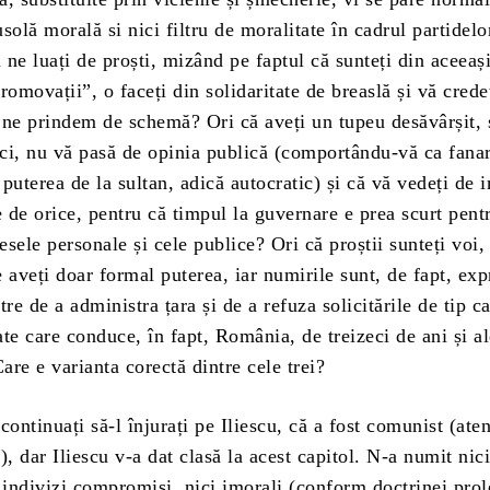
solă morală si nici filtru de moralitate în cadrul partidel
ne luați de proști, mizând pe faptul că sunteți din aceeaș
romovații”, o faceți din solidaritate de breaslă și vă crede
 ne prindem de schemă? Ori că aveți un tupeu desăvârșit, 
ici, nu vă pasă de opinia publică (comportându-vă ca fanar
puterea de la sultan, adică autocratic) și că vă vedeți de i
e de orice, pentru că timpul la guvernare e prea scurt pent
resele personale și cele publice? Ori că proștii sunteți voi,
 aveți doar formal puterea, iar numirile sunt, de fapt, exp
re de a administra țara și de a refuza solicitările de tip ca
te care conduce, în fapt, România, de treizeci de ani și al
Care e varianta corectă dintre cele trei?
 continuați să-l înjurați pe Iliescu, că a fost comunist (ate
!), dar Iliescu v-a dat clasă la acest capitol. N-a numit nic
 indivizi compromiși, nici imorali (conform doctrinei prol