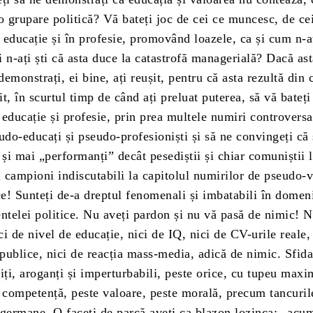
o grupare politică? Vă bateți joc de cei ce muncesc, de ce
 educație și în profesie, promovând loazele, ca și cum n-a
 n-ați ști că asta duce la catastrofă managerială? Dacă ast
 demonstrați, ei bine, ați reușit, pentru că asta rezultă din 
șit, în scurtul timp de când ați preluat puterea, să vă bateți
educație și profesie, prin prea multele numiri controversa
udo-educați și pseudo-profesioniști și să ne convingeți că 
 și mai „performanți” decât pesediștii și chiar comuniștii l
i campioni indiscutabili la capitolul numirilor de pseudo-v
ce! Sunteți de-a dreptul fenomenali și imbatabili în domen
ntelei politice. Nu aveți pardon și nu vă pasă de nimic! N
i de nivel de educație, nici de IQ, nici de CV-urile reale,
 publice, nici de reacția mass-media, adică de nimic. Sfid
iți, aroganți și imperturbabili, peste orice, cu tupeu maxi
 competență, peste valoare, peste morală, precum tancurile
 germane. O faceți de parcă aveți ca blazon lozinca: „acum