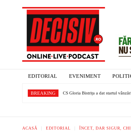
EDITORIAL
EVENIMENT
POLIT
BREAKING
CS Gloria Bistrița a dat startul vânzăr
Expoziție dedicată patrimoniului saș
ACASĂ
EDITORIAL
ÎNCET, DAR SIGUR, C