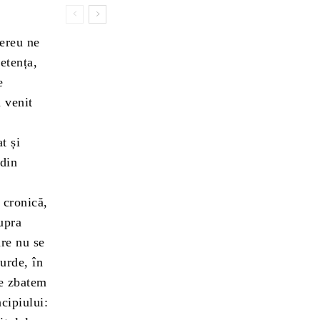
Mereu ne
etența,
e
a venit
t și
 din
 cronică,
upra
are nu se
urde, în
ne zbatem
ncipiului: