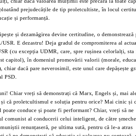
lți, chiar dacă valoarea mulțimii este precară la toate cap
ploatând prejudecățile de tip proletcultiste, în locul certit
ucație și performanță.
sipește și dezamăgirea devine certitudine, o demonstrează 
/USR. E dezastru! Deja gradul de compromiterea al actua
USR (cu excepția UDMR, care, spre rușinea celorlalți, sta
st capitol), în domeniul promovării valorii (morale, educa
), chiar dacă pare neverosimil, este unul care depășește g
al PSD.
ni! Chiar vreți să demonstrați că Marx, Engels și, mai al
 și că proletcultismul e soluția pentru orice? Mai cinic și 
l poate conduce și poate fi performant? Chiar, vreți să ne
ul comunist al conducerii celui inteligent, de către șmeche
omuniștii renunțaseră, pe ultima sută, pentru că le-a atras
ți să ne demonstrați că educația și valoarea nu contează, 