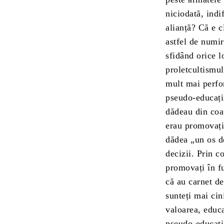
niciodată, indi
alianță? Că e c
astfel de numir
sfidând orice l
proletcultismul
mult mai perfor
pseudo-educați,
dădeau din coat
erau promovați 
dădea „un os de
decizii. Prin c
promovați în fu
că au carnet de
sunteți mai cin
valoarea, educ
pseudo-educația