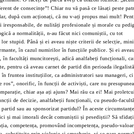
ferent de consecințe”! Chiar nu vă pasă ce lăsați peste pat
lar, după cum acționați, că nu v-ați propus mai mult! Pent
i iresponsabile, de nulități profesionale și morale cu pedi
ogică a normalității, n-au făcut nici comuniștii, cu tot
 lor stupid. Până și ei aveau niște criterii de selecție, min
mante, în cazul numirilor în funcțiile publice. Și ei avea
 în facultăți muncitorești, adică analfabeți funcționali, ca
e, pentru că aveau carnet de partid din perioada ilegalist
în fruntea instituțiilor, ca administratori sau manageri, ci 
 ros”, onorific, în funcții de activiști, care nu presupune
omparație, chiar așa ați ajuns? Mai rău ca ei! Mai proletcul
ncții de decizie, analfabeții funcționali, cu pseudo-facultă
 partid sau au sponsorizat partidul? În aceste circumstanț
ici și mai imorali decât comuniștii și pesediștii? Să sfidați
ația, competența, promovând incompetența, pseudo-valoar
, substituite prin viclenie și șmecherie, vi se pare norma