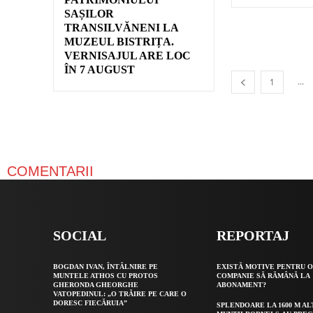
SAȘILOR
TRANSILVĂNENI LA
MUZEUL BISTRIȚA.
VERNISAJUL ARE LOC
ÎN 7 AUGUST
...
1
COMENTARII
SOCIAL
REPORTAJ
BOGDAN IVAN, ÎNTÂLNIRE PE
EXISTĂ MOTIVE PENTRU 
MUNTELE ATHOS CU PROTOS
COMPANIE SĂ RĂMÂNĂ LA
GHERONDA GHEORGHE
ABONAMENT?
VATOPEDINUL: „O TRĂIRE PE CARE O
DORESC FIECĂRUIA”
SPLENDOARE LA 1600 M AL