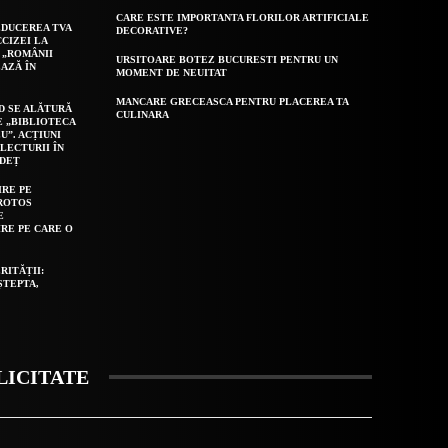
CARE ESTE IMPORTANTA FLORILOR ARTIFICIALE
EDUCEREA TVA
DECORATIVE?
CCIZEI LA
 „ROMÂNII
URSITOARE BOTEZ BUCURESTI PENTRU UN
AZĂ ÎN
MOMENT DE NEUITAT
MANCARE GRECEASCA PENTRU PLACEREA TA
D SE ALĂTURĂ
CULINARA
E „BIBLIOTECA
U”. ACȚIUNI
LECTURII ÎN
UDEȚ
IRE PE
ROTOS
E
IRE PE CARE O
RITĂȚII:
ȘTEPTA,
LICITATE