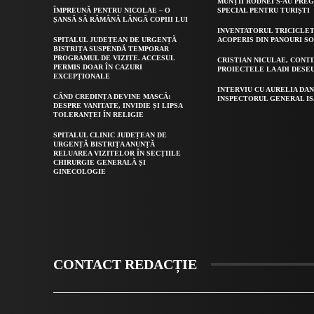
MUNȚII RODNEI S-AU PRE
ÎMPREUNĂ PENTRU NICOLAE – O
SPECIAL PENTRU TURIȘTI
ȘANSĂ SĂ RĂMÂNĂ LÂNGĂ COPIII LUI
INVENTATORUL TRICICLET
SPITALUL JUDEȚEAN DE URGENȚĂ
ACOPERIS DIN PANOURI S
BISTRIȚA SUSPENDĂ TEMPORAR
PROGRAMUL DE VIZITE. ACCESUL
CRISTIAN NICULAE, CONT
PERMIS DOAR ÎN CAZURI
PROIECTELE LA ADI DESE
EXCEPȚIONALE
INTERVIU CU AURELIA DAN
CÂND CREDINȚA DEVINE MASCĂ:
INSPECTORUL GENERAL IS
DESPRE VANITATE, INVIDIE ȘI LIPSA
TOLERANȚEI ÎN RELIGIE
SPITALUL CLINIC JUDEȚEAN DE
URGENȚĂ BISTRIȚA ANUNȚĂ
RELUAREA VIZITELOR ÎN SECȚIILE
CHIRURGIE GENERALĂ ȘI
GINECOLOGIE
CONTACT REDACȚIE