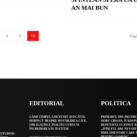
AN MAI BUN
8
9
10
Pagi
EDITORIAL
POLITICA
O
CÂND TIMPUL A DEVENIT AVOCATUL
PRIMARUL DIN PRUNDU
PERFECT DESPRE HOTĂRÂREA CJUE,
DORU CRIȘAN, ÎI RĂSP
OBLIGAȚIILE ÎNALTEI CURȚI ȘI
DEPUTATULUI IONUȚ B
ÎNCREDEREA ÎN JUSTIȚIE
„JUDEȚUL ARE NEVOIE
PARLAMENTARI CARE
TITUDINE:
PENTRU OAMENI”