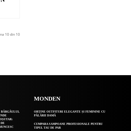
na 10 din 10
MONDEN
 BÂRGĂULUI,
OBȚINE OUTFITURI ELEGANTE ȘI FEMININE CU
UNDE
PĂLĂRII DAMĂ
OȘUTAR:
 DE
CUMPARA SAMPOANE PROFESIONALE PENTRU
 MUNCESC
TIPUL TAU DE PAR