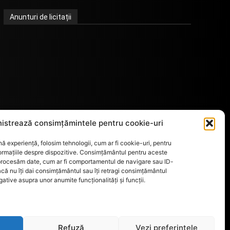
Anunturi de licitații
istrează consimțămintele pentru cookie-uri
ă experiență, folosim tehnologii, cum ar fi cookie-uri, pentru
ormațiile despre dispozitive. Consimțământul pentru aceste
 procesăm date, cum ar fi comportamentul de navigare sau ID-
acă nu îți dai consimțământul sau îți retragi consimțământul
tive asupra unor anumite funcționalități și funcții.
Refuză
Vezi preferințele