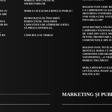
GĂTIT
MARELE SPECTACOL AL
SPERIETORILOR
BOGDAN IVAN CERE R
LA CARBURANȚI ȘI AA
EI CU
MAREA CACEALMA A BINELUI PUBLIC!
MOTORINA STANDARD:
OLARE
VOR VEDEA CINE VOTE
DEMOCRAȚIA NU ÎNSEAMNĂ
FAVOAREA LOR”
INUA
PERFECȚIUNE. ÎNSEAMNĂ
URI BN
CAPACITATEA DE A ÎMPIEDICA RĂUL
OFSD BISTRIȚA-NĂSĂU
SĂ PREIA CONTROLUL.
CAMPANIEI NAȚIONAL
,
DE VARĂ DIN SATUL ME
J BN
CÂND BULA SE SPARGE
PENTRU PROMOVAREA 
COMUNITĂȚILE DIN J
BOGDAN IVAN, ÎNTÂLN
MUNTELE ATHOS CU P
GHERONDA GHEORGH
VATOPEDINUL: „O TRĂ
DORESC FIECĂRUIA”
DUBLA MĂSURĂ A CELE
CETĂȚEANUL POATE A
POLITICA NU!
MARKETING ȘI PUB