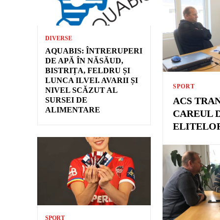
DIVERSE
AQUABIS: ÎNTRERUPERI
DE APĂ ÎN NĂSĂUD,
BISTRIȚA, FELDRU ȘI
LUNCA ILVEI. AVARII ȘI
SPORT
NIVEL SCĂZUT AL
ACS TRAN
SURSEI DE
ALIMENTARE
CAREUL D
ELITELO
SPORT