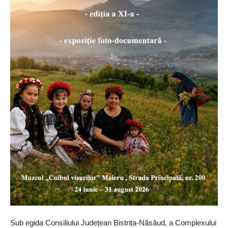
Sub egida Consiliului Județean Bistrița-Năsăud, a Complexului