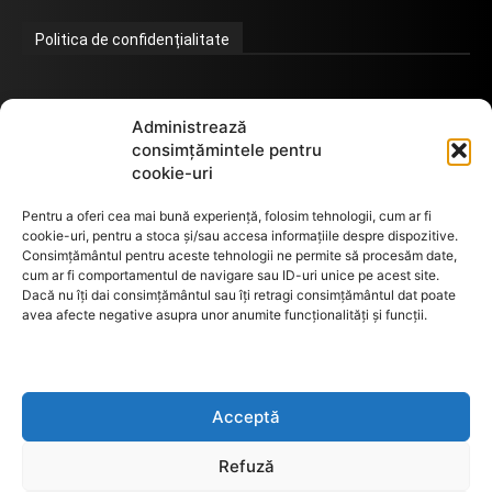
Politica de confidențialitate
Termeni de utilizare
Administrează
consimțămintele pentru
cookie-uri
Utilizarea cookie-urilor
Pentru a oferi cea mai bună experiență, folosim tehnologii, cum ar fi
cookie-uri, pentru a stoca și/sau accesa informațiile despre dispozitive.
Consimțământul pentru aceste tehnologii ne permite să procesăm date,
cum ar fi comportamentul de navigare sau ID-uri unice pe acest site.
GDPR
Dacă nu îți dai consimțământul sau îți retragi consimțământul dat poate
avea afecte negative asupra unor anumite funcționalități și funcții.
ANPC
Acceptă
Anunturi de licitații
Refuză