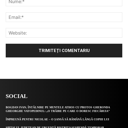
Alternative:
SOCIAL
BOGDAN IVAN, ÎNTÂLNIRE PE MUNTELE ATHOS CU PROTOS GHERONDA
GHEORGHE VATOPEDINUL: „O TRĂIRE PE CARE O DORESC FIECĂRUIA”
ÎMPREUNĂ PENTRU NICOLAE – O ȘANSĂ SĂ RĂMÂNĂ LÂNGĂ COPIII LUI
SPITALUL JUDEȚEAN DE URGENȚĂ BISTRIȚA SUSPENDĂ TEMPORAR