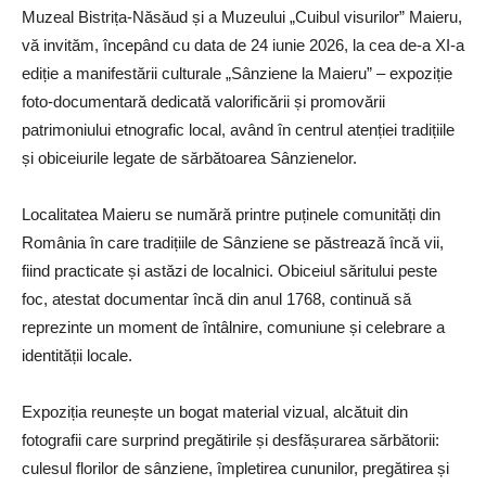
Muzeal Bistrița-Năsăud și a Muzeului „Cuibul visurilor” Maieru,
vă invităm, începând cu data de 24 iunie 2026, la cea de-a XI-a
ediție a manifestării culturale „Sânziene la Maieru” – expoziție
foto-documentară dedicată valorificării și promovării
patrimoniului etnografic local, având în centrul atenției tradițiile
și obiceiurile legate de sărbătoarea Sânzienelor.
Localitatea Maieru se numără printre puținele comunități din
România în care tradițiile de Sânziene se păstrează încă vii,
fiind practicate și astăzi de localnici. Obiceiul săritului peste
foc, atestat documentar încă din anul 1768, continuă să
reprezinte un moment de întâlnire, comuniune și celebrare a
identității locale.
Expoziția reunește un bogat material vizual, alcătuit din
fotografii care surprind pregătirile și desfășurarea sărbătorii:
culesul florilor de sânziene, împletirea cununilor, pregătirea și