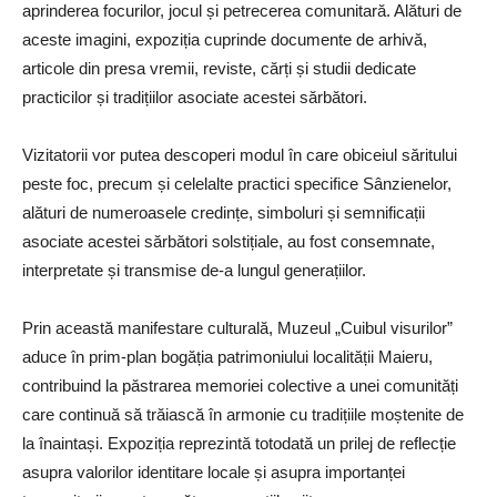
aprinderea focurilor, jocul și petrecerea comunitară. Alături de
aceste imagini, expoziția cuprinde documente de arhivă,
articole din presa vremii, reviste, cărți și studii dedicate
practicilor și tradițiilor asociate acestei sărbători.
Vizitatorii vor putea descoperi modul în care obiceiul săritului
peste foc, precum și celelalte practici specifice Sânzienelor,
alături de numeroasele credințe, simboluri și semnificații
asociate acestei sărbători solstițiale, au fost consemnate,
interpretate și transmise de-a lungul generațiilor.
Prin această manifestare culturală, Muzeul „Cuibul visurilor”
aduce în prim-plan bogăția patrimoniului localității Maieru,
contribuind la păstrarea memoriei colective a unei comunități
care continuă să trăiască în armonie cu tradițiile moștenite de
la înaintași. Expoziția reprezintă totodată un prilej de reflecție
asupra valorilor identitare locale și asupra importanței