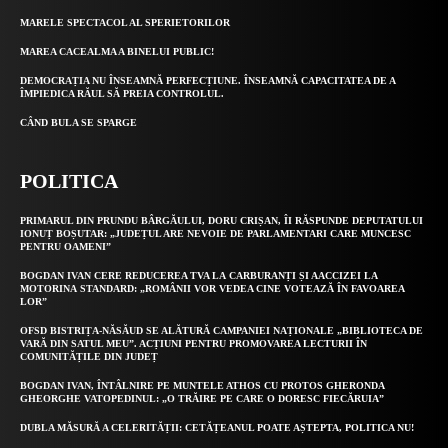
MARELE SPECTACOL AL SPERIETORILOR
MAREA CACEALMA A BINELUI PUBLIC!
DEMOCRAȚIA NU ÎNSEAMNĂ PERFECȚIUNE. ÎNSEAMNĂ CAPACITATEA DE A
ÎMPIEDICA RĂUL SĂ PREIA CONTROLUL.
CÂND BULA SE SPARGE
POLITICA
PRIMARUL DIN PRUNDU BÂRGĂULUI, DORU CRIȘAN, ÎI RĂSPUNDE DEPUTATULUI
IONUȚ BOȘUTAR: „JUDEȚUL ARE NEVOIE DE PARLAMENTARI CARE MUNCESC
PENTRU OAMENI”
BOGDAN IVAN CERE REDUCEREA TVA LA CARBURANȚI ȘI AACCIZEI LA
MOTORINA STANDARD: „ROMÂNII VOR VEDEA CINE VOTEAZĂ ÎN FAVOAREA
LOR”
OFSD BISTRIȚA-NĂSĂUD SE ALĂTURĂ CAMPANIEI NAȚIONALE „BIBLIOTECA DE
VARĂ DIN SATUL MEU”. ACȚIUNI PENTRU PROMOVAREA LECTURII ÎN
COMUNITĂȚILE DIN JUDEȚ
BOGDAN IVAN, ÎNTÂLNIRE PE MUNTELE ATHOS CU PROTOS GHERONDA
GHEORGHE VATOPEDINUL: „O TRĂIRE PE CARE O DORESC FIECĂRUIA”
DUBLA MĂSURĂ A CELERITĂȚII: CETĂȚEANUL POATE AȘTEPTA, POLITICA NU!