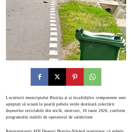
Locuitorii municipiului Bistrița și ai localităților componente sunt
așteptați să scoată la poartă pubela verde destinată colectării
deșeurilor reciclabile din sticlă, miercuri, 10 iunie 2026, conform
programului stabilit de operatorul de salubritate.
Reprezentanții ADI Deșeuri Bistrița-Năsăud reamintesc că pubela