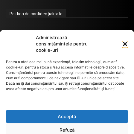
Politica de confidențialitate
Termeni de utilizare
Administrează
consimțămintele pentru
cookie-uri
Utilizarea cookie-urilor
Pentru a oferi cea mai bună experiență, folosim tehnologii, cum ar fi
cookie-uri, pentru a stoca și/sau accesa informațiile despre dispozitive.
Consimțământul pentru aceste tehnologii ne permite să procesăm date,
cum ar fi comportamentul de navigare sau ID-uri unice pe acest site.
GDPR
Dacă nu îți dai consimțământul sau îți retragi consimțământul dat poate
avea afecte negative asupra unor anumite funcționalități și funcții.
ANPC
Acceptă
Anunturi de licitații
Refuză