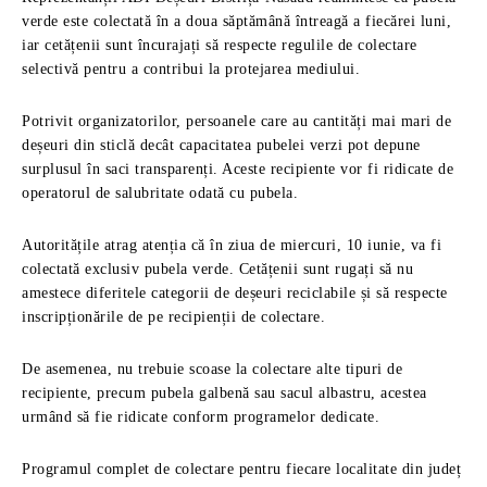
verde este colectată în a doua săptămână întreagă a fiecărei luni,
iar cetățenii sunt încurajați să respecte regulile de colectare
selectivă pentru a contribui la protejarea mediului.
Potrivit organizatorilor, persoanele care au cantități mai mari de
deșeuri din sticlă decât capacitatea pubelei verzi pot depune
surplusul în saci transparenți. Aceste recipiente vor fi ridicate de
operatorul de salubritate odată cu pubela.
Autoritățile atrag atenția că în ziua de miercuri, 10 iunie, va fi
colectată exclusiv pubela verde. Cetățenii sunt rugați să nu
amestece diferitele categorii de deșeuri reciclabile și să respecte
inscripționările de pe recipienții de colectare.
De asemenea, nu trebuie scoase la colectare alte tipuri de
recipiente, precum pubela galbenă sau sacul albastru, acestea
urmând să fie ridicate conform programelor dedicate.
Programul complet de colectare pentru fiecare localitate din județ