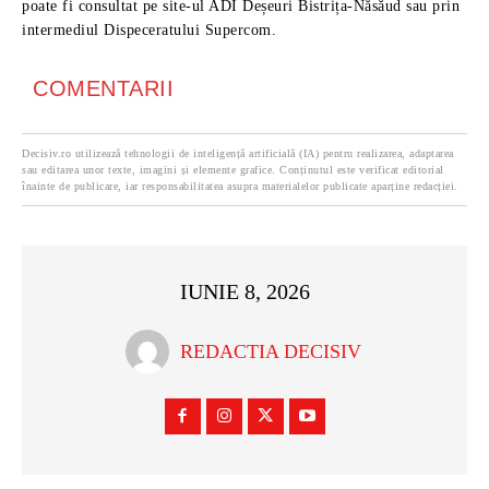
poate fi consultat pe site-ul ADI Deșeuri Bistrița-Năsăud sau prin
intermediul Dispeceratului Supercom.
COMENTARII
Decisiv.ro utilizează tehnologii de inteligență artificială (IA) pentru realizarea, adaptarea
sau editarea unor texte, imagini și elemente grafice. Conținutul este verificat editorial
înainte de publicare, iar responsabilitatea asupra materialelor publicate aparține redacției.
IUNIE 8, 2026
REDACTIA DECISIV