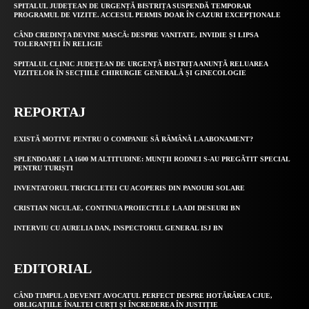
SPITALUL JUDEȚEAN DE URGENȚĂ BISTRIȚA SUSPENDĂ TEMPORAR
PROGRAMUL DE VIZITE. ACCESUL PERMIS DOAR ÎN CAZURI EXCEPȚIONALE
CÂND CREDINȚA DEVINE MASCĂ: DESPRE VANITATE, INVIDIE ȘI LIPSA
TOLERANȚEI ÎN RELIGIE
SPITALUL CLINIC JUDEȚEAN DE URGENȚĂ BISTRIȚA ANUNȚĂ RELUAREA
VIZITELOR ÎN SECȚIILE CHIRURGIE GENERALĂ ȘI GINECOLOGIE
REPORTAJ
EXISTĂ MOTIVE PENTRU O COMPANIE SĂ RĂMÂNĂ LA ABONAMENT?
SPLENDOARE LA 1600 M ALTITUDINE: MUNȚII RODNEI S-AU PREGĂTIT SPECIAL
PENTRU TURIȘTI
INVENTATORUL TRICICLETEI CU ACOPERIS DIN PANOURI SOLARE
CRISTIAN NICULAE, CONTINUA PROIECTELE LA ADI DESEURI BN
INTERVIU CU AURELIA DAN, INSPECTORUL GENERAL ISJ BN
EDITORIAL
CÂND TIMPUL A DEVENIT AVOCATUL PERFECT DESPRE HOTĂRÂREA CJUE,
OBLIGAȚIILE ÎNALTEI CURȚI ȘI ÎNCREDEREA ÎN JUSTIȚIE