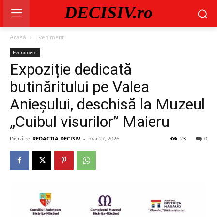
DECISIV.ro
Acasă
Eveniment
Eveniment
Expoziție dedicată
butinăritului pe Valea
Anieșului, deschisă la Muzeul
„Cuibul visurilor” Maieru
De către
REDACTIA DECISIV
-
mai 27, 2026
23
0