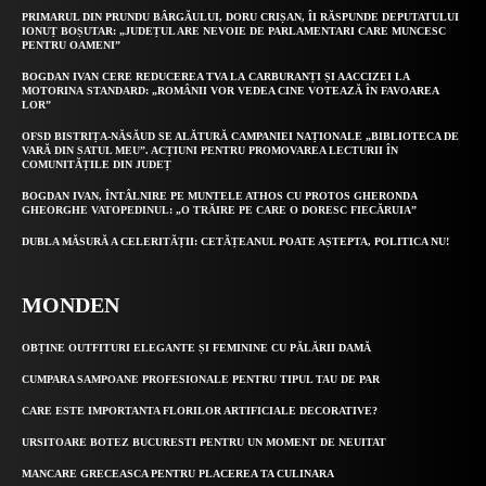
PRIMARUL DIN PRUNDU BÂRGĂULUI, DORU CRIȘAN, ÎI RĂSPUNDE DEPUTATULUI
IONUȚ BOȘUTAR: „JUDEȚUL ARE NEVOIE DE PARLAMENTARI CARE MUNCESC
PENTRU OAMENI”
BOGDAN IVAN CERE REDUCEREA TVA LA CARBURANȚI ȘI AACCIZEI LA
MOTORINA STANDARD: „ROMÂNII VOR VEDEA CINE VOTEAZĂ ÎN FAVOAREA
LOR”
OFSD BISTRIȚA-NĂSĂUD SE ALĂTURĂ CAMPANIEI NAȚIONALE „BIBLIOTECA DE
VARĂ DIN SATUL MEU”. ACȚIUNI PENTRU PROMOVAREA LECTURII ÎN
COMUNITĂȚILE DIN JUDEȚ
BOGDAN IVAN, ÎNTÂLNIRE PE MUNTELE ATHOS CU PROTOS GHERONDA
GHEORGHE VATOPEDINUL: „O TRĂIRE PE CARE O DORESC FIECĂRUIA”
DUBLA MĂSURĂ A CELERITĂȚII: CETĂȚEANUL POATE AȘTEPTA, POLITICA NU!
MONDEN
OBȚINE OUTFITURI ELEGANTE ȘI FEMININE CU PĂLĂRII DAMĂ
CUMPARA SAMPOANE PROFESIONALE PENTRU TIPUL TAU DE PAR
CARE ESTE IMPORTANTA FLORILOR ARTIFICIALE DECORATIVE?
URSITOARE BOTEZ BUCURESTI PENTRU UN MOMENT DE NEUITAT
MANCARE GRECEASCA PENTRU PLACEREA TA CULINARA