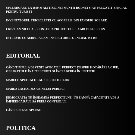
SPLENDOARE LA 1600 M ALTITUDINE: MUNȚII RODNEI S-AU PREGĂTIT SPECIAL
PENTRU TURIȘTI
INVENTATORUL TRICICLETEI CU ACOPERIS DIN PANOURI SOLARE
CRISTIAN NICULAE, CONTINUA PROIECTELE LA ADI DESEURI BN
INTERVIU CU AURELIA DAN, INSPECTORUL GENERAL ISJ BN
EDITORIAL
CÂND TIMPUL A DEVENIT AVOCATUL PERFECT DESPRE HOTĂRÂREA CJUE,
OBLIGAȚIILE ÎNALTEI CURȚI ȘI ÎNCREDEREA ÎN JUSTIȚIE
MARELE SPECTACOL AL SPERIETORILOR
MAREA CACEALMA A BINELUI PUBLIC!
DEMOCRAȚIA NU ÎNSEAMNĂ PERFECȚIUNE. ÎNSEAMNĂ CAPACITATEA DE A
ÎMPIEDICA RĂUL SĂ PREIA CONTROLUL.
CÂND BULA SE SPARGE
POLITICA