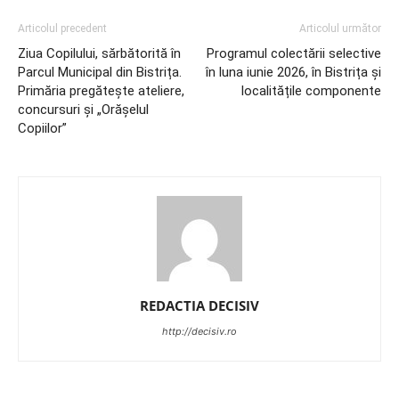
Articolul precedent
Articolul următor
Ziua Copilului, sărbătorită în
Programul colectării selective
Parcul Municipal din Bistrița.
în luna iunie 2026, în Bistrița și
Primăria pregătește ateliere,
localitățile componente
concursuri și „Orășelul
Copiilor”
REDACTIA DECISIV
http://decisiv.ro