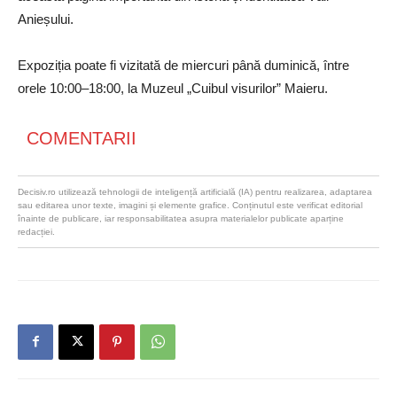
Anieșului.
Expoziția poate fi vizitată de miercuri până duminică, între
orele 10:00–18:00, la Muzeul „Cuibul visurilor” Maieru.
COMENTARII
Decisiv.ro utilizează tehnologii de inteligență artificială (IA) pentru realizarea, adaptarea
sau editarea unor texte, imagini și elemente grafice. Conținutul este verificat editorial
înainte de publicare, iar responsabilitatea asupra materialelor publicate aparține
redacției.