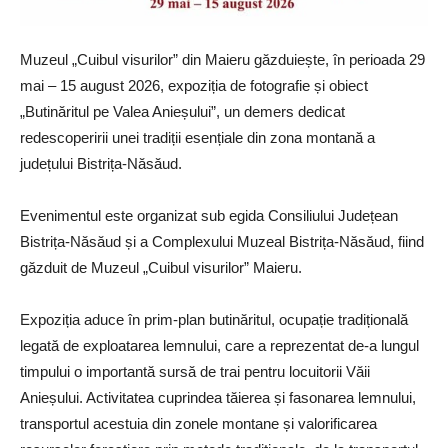
Muzeul „Cuibul visurilor” din Maieru găzduiește, în perioada 29
mai – 15 august 2026, expoziția de fotografie și obiect
„Butinăritul pe Valea Anieșului”, un demers dedicat
redescoperirii unei tradiții esențiale din zona montană a
județului Bistrița-Năsăud.
Evenimentul este organizat sub egida Consiliului Județean
Bistrița-Năsăud și a Complexului Muzeal Bistrița-Năsăud, fiind
găzduit de Muzeul „Cuibul visurilor” Maieru.
Expoziția aduce în prim-plan butinăritul, ocupație tradițională
legată de exploatarea lemnului, care a reprezentat de-a lungul
timpului o importantă sursă de trai pentru locuitorii Văii
Anieșului. Activitatea cuprindea tăierea și fasonarea lemnului,
transportul acestuia din zonele montane și valorificarea