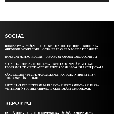
Alternative:
SOCIAL
BOGDAN IVAN, ÎNTÂLNIRE PE MUNTELE ATHOS CU PROTOS GHERONDA
GHEORGHE VATOPEDINUL: „O TRĂIRE PE CARE O DORESC FIECĂRUIA”
ÎMPREUNĂ PENTRU NICOLAE – O ȘANSĂ SĂ RĂMÂNĂ LÂNGĂ COPIII LUI
SPITALUL JUDEȚEAN DE URGENȚĂ BISTRIȚA SUSPENDĂ TEMPORAR
PROGRAMUL DE VIZITE. ACCESUL PERMIS DOAR ÎN CAZURI EXCEPȚIONALE
CÂND CREDINȚA DEVINE MASCĂ: DESPRE VANITATE, INVIDIE ȘI LIPSA
TOLERANȚEI ÎN RELIGIE
SPITALUL CLINIC JUDEȚEAN DE URGENȚĂ BISTRIȚA ANUNȚĂ RELUAREA
VIZITELOR ÎN SECȚIILE CHIRURGIE GENERALĂ ȘI GINECOLOGIE
REPORTAJ
EXISTĂ MOTIVE PENTRU O COMPANIE SĂ RĂMÂNĂ LA ABONAMENT?