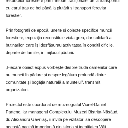
resurselor forestiere prin metode tradiționale, de la transportul
cu carul tras de boi până la plutărit și transport feroviar
forestier.
Prin fotografii de epocă, unelte și obiecte specifice muncii
forestiere, expoziția reconstituie viața grea, dar solidară a
butinarilor, care își desfășurau activitatea în condiții dificile,
departe de familie, în mijlocul pădurii.
„Fiecare obiect expus vorbește despre truda oamenilor care
au muncit în pădure și despre legătura profundă dintre
comunitate și bogăția naturală a muntelui”, transmit
organizatorii.
Proiectul este coordonat de muzeograful Viorel-Daniel
Partene, iar managerul Complexului Muzeal Bistrița-Năsăud,
dr. Alexandru Gavrilaș, îi invită pe vizitatori să descopere
această pagină importantă din istoria și identitatea Văii