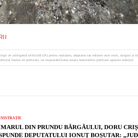
II
logii de inteligență artificială (IA) pentru realizarea, adaptarea sau editarea unor texte, imagini și e
ditorial înainte de publicare, iar responsabilitatea asupra materialelor publicate aparține redacției.
NISTRAȚIE
IMARUL DIN PRUNDU BÂRGĂULUI, DORU CRIȘA
SPUNDE DEPUTATULUI IONUȚ BOȘUTAR: „JU