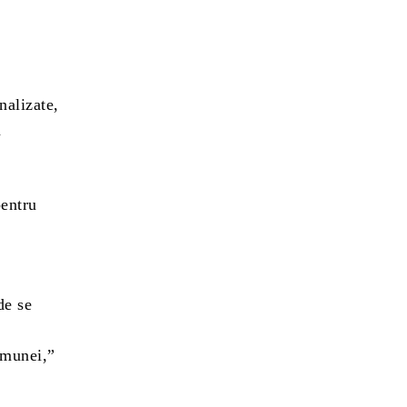
nalizate,
n
pentru
de se
a
comunei,”