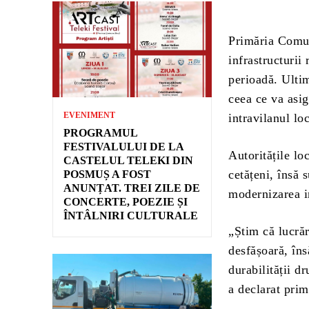
Primăria Comun
infrastructurii
perioadă. Ultim
ceea ce va asig
EVENIMENT
intravilanul loc
PROGRAMUL
FESTIVALULUI DE LA
Autoritățile lo
CASTELUL TELEKI DIN
cetățeni, însă 
POSMUȘ A FOST
ANUNȚAT. TREI ZILE DE
modernizarea in
CONCERTE, POEZIE ȘI
ÎNTÂLNIRI CULTURALE
„Știm că lucrăr
desfășoară, îns
durabilității d
a declarat pri