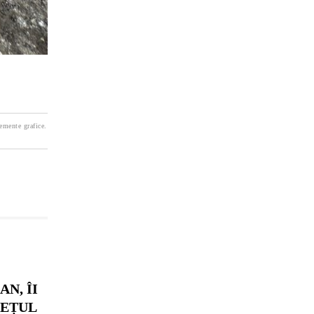
lemente grafice.
N, ÎI
DEȚUL