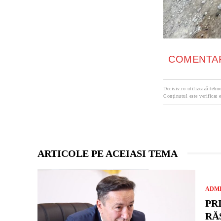
COMENTAR
Decisiv.ro utilizează tehno
Conținutul este verificat e
ARTICOLE PE ACEIASI TEMA
ADMI
PR
RĂ