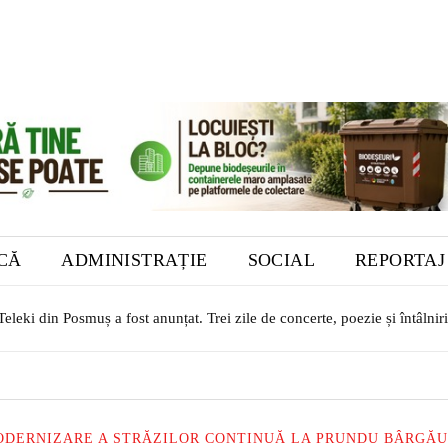
ICĂ
ADMINISTRAȚIE
SOCIAL
REPORTAJ
. O autovidanjă nouă, achiziționată din fonduri europene, a intrat în do
DERNIZARE A STRĂZILOR CONTINUĂ LA PRUNDU BÂRGĂULU