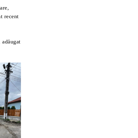
are,
at recent
a adăugat