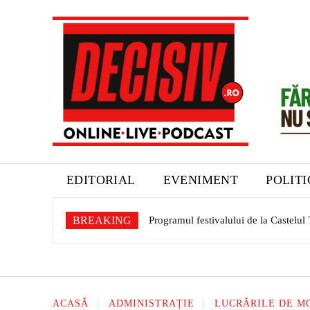
EDITORIAL
EVENIMENT
POLIT
BREAKING
Aquabis își modernizează parcul auto
ACASĂ
ADMINISTRAȚIE
LUCRĂRILE DE MO