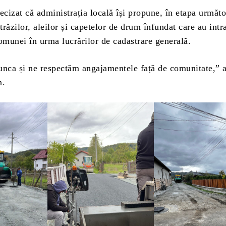
ecizat că administrația locală își propune, în etapa următo
răzilor, aleilor și capetelor de drum înfundat care au intr
omunei în urma lucrărilor de cadastrare generală.
ca și ne respectăm angajamentele față de comunitate,” 
n.