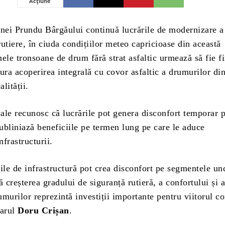
Acțiune
ei Prundu Bârgăului continuă lucrările de modernizare a
 rutiere, în ciuda condițiilor meteo capricioase din această
ele tronsoane de drum fără strat asfaltic urmează să fie fi
ura acoperirea integrală cu covor asfaltic a drumurilor di
alității.
cale recunosc că lucrările pot genera disconfort temporar 
subliniază beneficiile pe termen lung pe care le aduce
frastructurii.
ile de infrastructură pot crea disconfort pe segmentele un
ă creșterea gradului de siguranță rutieră, a confortului și 
rumurilor reprezintă investiții importante pentru viitorul 
marul
Doru Crișan
.