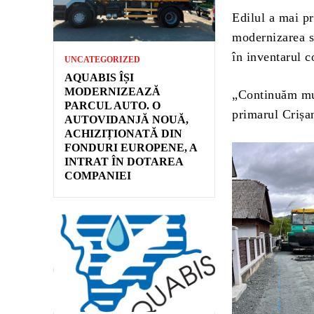
Edilul a mai pr
modernizarea st
în inventarul c
UNCATEGORIZED
AQUABIS ÎȘI
MODERNIZEAZĂ
„Continuăm mun
PARCUL AUTO. O
primarul Crișa
AUTOVIDANJĂ NOUĂ,
ACHIZIȚIONATĂ DIN
FONDURI EUROPENE, A
INTRAT ÎN DOTAREA
COMPANIEI