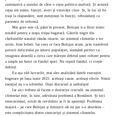
sistematică a statului de către o rețea politico-mafiotă. Și această
rețea are nume, funcții, averi și vinovății clare. Și, în loc să fie
trași la răspundere, sunt menținuți în funcții, rebranduiți ca
parteneri de reformă.
Mai grav este că, până în prezent, Bolojan n-a făcut nimic
notabil pentru a stopa risipa bugetară. Găurile negre din
cheltuielile statului rămân intacte, iar sistemul clientelar e tot
acolo, bine hrănit. Iar ceea ce face Bolojan acum, prin transferul
poverii deficitului pe umerii populației, seamănă perfect cu
imaginea absurdă a cuiva care mărește debitul unui robinet pentru
a umple un butoi cu fundul spart. Nu repară fundul, ci crește
debitul.
Eu așa văd lucrurile, mai ales analizând datele execuției
bugetare pe luna iunie 2025: aceleași cauze, aceleași efecte. Nimic
esențial nu s-a schimbat. Doar discursul și ambalajul.
Iar aici trebuie să facem o distincție crucială: nu sistemul
clientelar este, în sine, adevărata problemă a României. Și nici
sinecurismul, oricât de revoltător ar fi în aparență. Problema
majoră – pe care Bolojan și miniștrii săi nu par s-o abordeze –
este complicitatea dintre sinecuriști și sistemul clientelar.