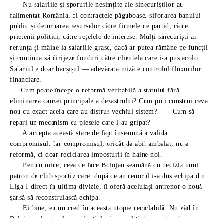
Nu salariile și sporurile nesimțite ale sinecuriștilor au
falimentat România, ci contractele păguboase, sifonarea banului
public și deturnarea resurselor către firmele de partid, către
prietenii politici, către rețelele de interese. Mulți sinecuriști ar
renunța și mâine la salariile grase, dacă ar putea rămâne pe funcții
și continua să dirijeze fonduri către clientela care i-a pus acolo.
Salariul e doar bacșișul — adevărata miză e controlul fluxurilor
financiare.
Cum poate începe o reformă veritabilă a statului fără
eliminarea cauzei principale a dezastrului? Cum poți construi ceva
nou cu exact aceia care au distrus vechiul sistem? Cum să
repari un mecanism cu piesele care l-au gripat?
A accepta această stare de fapt înseamnă a valida
compromisul. Iar compromisul, oricât de abil ambalat, nu e
reformă, ci doar reciclarea imposturii în haine noi.
Pentru mine, ceea ce face Bolojan seamănă cu decizia unui
patron de club sportiv care, după ce antrenorul i-a dus echipa din
Liga I direct în ultima divizie, îi oferă aceluiași antrenor o nouă
șansă să reconstruiască echipa.
Ei bine, eu nu cred în această utopie reciclabilă. Nu văd în