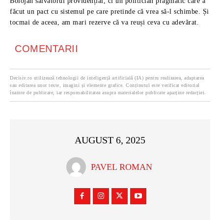
Bolojan salvatorul providențial, ci un politician pragmatic care a
făcut un pact cu sistemul pe care pretinde că vrea să-l schimbe. Și
tocmai de aceea, am mari rezerve că va reuși ceva cu adevărat.
COMENTARII
Decisiv.ro utilizează tehnologii de inteligență artificială (IA) pentru realizarea, adaptarea
sau editarea unor texte, imagini și elemente grafice. Conținutul este verificat editorial
înainte de publicare, iar responsabilitatea asupra materialelor publicate aparține redacției.
AUGUST 6, 2025
PAVEL ROMAN