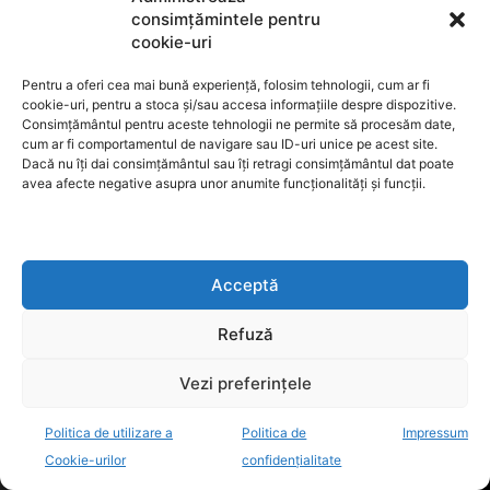
consimțămintele pentru
SPITALUL CLINIC JUDEȚEAN DE URGENȚĂ BISTRIȚA ANUNȚĂ RELUAREA
VIZITELOR ÎN SECȚIILE CHIRURGIE GENERALĂ ȘI GINECOLOGIE
cookie-uri
Pentru a oferi cea mai bună experiență, folosim tehnologii, cum ar fi
REPORTAJ
cookie-uri, pentru a stoca și/sau accesa informațiile despre dispozitive.
Consimțământul pentru aceste tehnologii ne permite să procesăm date,
EXISTĂ MOTIVE PENTRU O COMPANIE SĂ RĂMÂNĂ LA ABONAMENT?
cum ar fi comportamentul de navigare sau ID-uri unice pe acest site.
Dacă nu îți dai consimțământul sau îți retragi consimțământul dat poate
SPLENDOARE LA 1600 M ALTITUDINE: MUNȚII RODNEI S-AU PREGĂTIT SPECIAL
avea afecte negative asupra unor anumite funcționalități și funcții.
PENTRU TURIȘTI
INVENTATORUL TRICICLETEI CU ACOPERIS DIN PANOURI SOLARE
CRISTIAN NICULAE, CONTINUA PROIECTELE LA ADI DESEURI BN
INTERVIU CU AURELIA DAN, INSPECTORUL GENERAL ISJ BN
Acceptă
Refuză
EDITORIAL
Vezi preferințele
CÂND TIMPUL A DEVENIT AVOCATUL PERFECT DESPRE HOTĂRÂREA CJUE,
OBLIGAȚIILE ÎNALTEI CURȚI ȘI ÎNCREDEREA ÎN JUSTIȚIE
Politica de utilizare a
Politica de
Impressum
MARELE SPECTACOL AL SPERIETORILOR
Cookie-urilor
confidențialitate
MAREA CACEALMA A BINELUI PUBLIC!