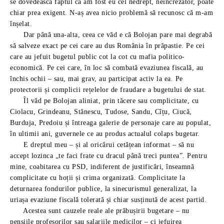
se dovedească faptul că am fost eu cel nedrept, neîncrezător, poate
chiar prea exigent. N-aș avea nicio problemă să recunosc că m-am
înșelat.
Dar până una-alta, ceea ce văd e că Bolojan pare mai degrabă
să salveze exact pe cei care au dus România în prăpastie. Pe cei
care au jefuit bugetul public cot la cot cu mafia politico-
economică. Pe cei care, în loc să combată evaziunea fiscală, au
închis ochii – sau, mai grav, au participat activ la ea. Pe
protectorii și complicii rețelelor de fraudare a bugetului de stat.
Îl văd pe Bolojan aliniat, prin tăcere sau complicitate, cu
Ciolacu, Grindeanu, Stănescu, Tudose, Sandu, Cîțu, Ciucă,
Burduja, Predoiu și întreaga galerie de personaje care au populat,
în ultimii ani, guvernele ce au produs actualul colaps bugetar.
E dreptul meu – și al oricărui cetățean informat – să nu
accept lozinca „te faci frate cu dracul până treci puntea”. Pentru
mine, coabitarea cu PSD, indiferent de justificări, înseamnă
complicitate cu hoții și crima organizată. Complicitate la
deturnarea fondurilor publice, la sinecurismul generalizat, la
uriașa evaziune fiscală tolerată și chiar susținută de acest partid.
Acestea sunt cauzele reale ale prăbușirii bugetare – nu
pensiile profesorilor sau salariile medicilor – ci jefuirea