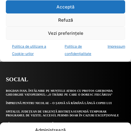
SOCIAL
BOGDAN IVAN, ÎNTÂLNIRE PE MUNTELE ATHOS CU PROTOS GHERONDA
GHEORGHE VATOPEDINUL: „O TRĂIRE PE CARE O DORESC FIECĂRUIA”
ÎMPREUNĂ PENTRU NICOLAE – O ȘANSĂ SĂ RĂMÂNĂ LÂNGĂ COPIII LUI
SPITALUL JUDEȚEAN DE URGENȚĂ BISTRIȚA SUSPENDĂ TEMPORAR
PROGRAMUL DE VIZITE. ACCESUL PERMIS DOAR ÎN CAZURI EXCEPȚIONALE
CÂND CREDINȚA DEVINE MASCĂ: DESPRE VANITATE, INVIDIE ȘI LIPSA
TOLERANȚEI ÎN RELIGIE
Administrează