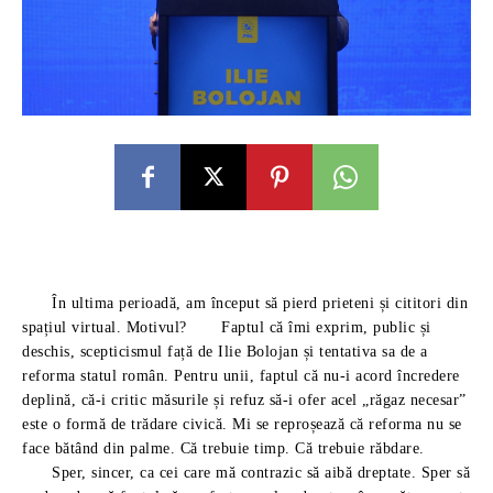
În ultima perioadă, am început să pierd prieteni și cititori din
spațiul virtual. Motivul? Faptul că îmi exprim, public și
deschis, scepticismul față de Ilie Bolojan și tentativa sa de a
reforma statul român. Pentru unii, faptul că nu-i acord încredere
deplină, că-i critic măsurile și refuz să-i ofer acel „răgaz necesar”
este o formă de trădare civică. Mi se reproșează că reforma nu se
face bătând din palme. Că trebuie timp. Că trebuie răbdare.
Sper, sincer, ca cei care mă contrazic să aibă dreptate. Sper să