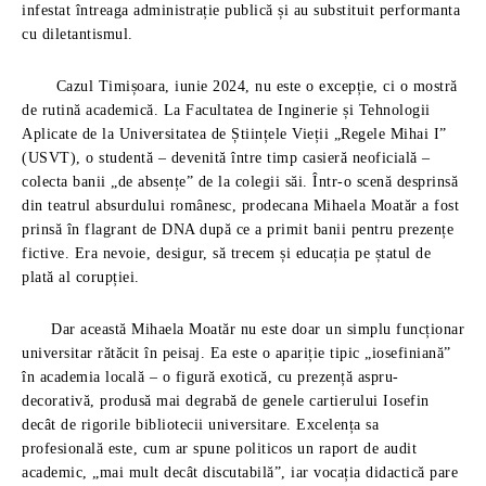
infestat întreaga administrație publică și au substituit performanta
cu diletantismul.
Cazul Timișoara, iunie 2024, nu este o excepție, ci o mostră
de rutină academică. La Facultatea de Inginerie și Tehnologii
Aplicate de la Universitatea de Științele Vieții „Regele Mihai I”
(USVT), o studentă – devenită între timp casieră neoficială –
colecta banii „de absențe” de la colegii săi. Într-o scenă desprinsă
din teatrul absurdului românesc, prodecana Mihaela Moatăr a fost
prinsă în flagrant de DNA după ce a primit banii pentru prezențe
fictive. Era nevoie, desigur, să trecem și educația pe ștatul de
plată al corupției.
Dar această Mihaela Moatăr nu este doar un simplu funcționar
universitar rătăcit în peisaj. Ea este o apariție tipic „iosefiniană”
în academia locală – o figură exotică, cu prezență aspru-
decorativă, produsă mai degrabă de genele cartierului Iosefin
decât de rigorile bibliotecii universitare. Excelența sa
profesională este, cum ar spune politicos un raport de audit
academic, „mai mult decât discutabilă”, iar vocația didactică pare