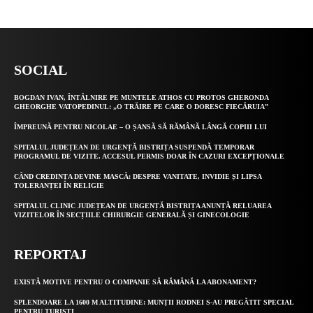
SOCIAL
BOGDAN IVAN, ÎNTÂLNIRE PE MUNTELE ATHOS CU PROTOS GHERONDA
GHEORGHE VATOPEDINUL: „O TRĂIRE PE CARE O DORESC FIECĂRUIA”
ÎMPREUNĂ PENTRU NICOLAE – O ȘANSĂ SĂ RĂMÂNĂ LÂNGĂ COPIII LUI
SPITALUL JUDEȚEAN DE URGENȚĂ BISTRIȚA SUSPENDĂ TEMPORAR
PROGRAMUL DE VIZITE. ACCESUL PERMIS DOAR ÎN CAZURI EXCEPȚIONALE
CÂND CREDINȚA DEVINE MASCĂ: DESPRE VANITATE, INVIDIE ȘI LIPSA
TOLERANȚEI ÎN RELIGIE
SPITALUL CLINIC JUDEȚEAN DE URGENȚĂ BISTRIȚA ANUNȚĂ RELUAREA
VIZITELOR ÎN SECȚIILE CHIRURGIE GENERALĂ ȘI GINECOLOGIE
REPORTAJ
EXISTĂ MOTIVE PENTRU O COMPANIE SĂ RĂMÂNĂ LA ABONAMENT?
SPLENDOARE LA 1600 M ALTITUDINE: MUNȚII RODNEI S-AU PREGĂTIT SPECIAL
PENTRU TURIȘTI