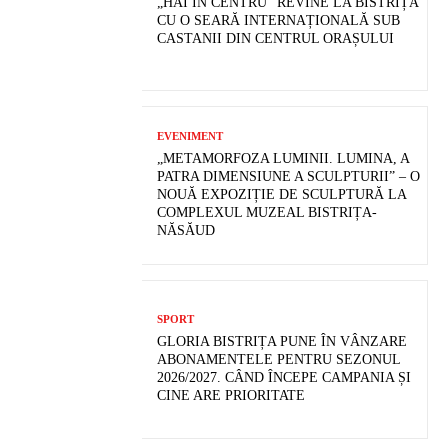
„HAI ÎN CENTRU” REVINE LA BISTRIȚA
CU O SEARĂ INTERNAȚIONALĂ SUB
CASTANII DIN CENTRUL ORAȘULUI
EVENIMENT
„METAMORFOZA LUMINII. LUMINA, A
PATRA DIMENSIUNE A SCULPTURII” – O
NOUĂ EXPOZIȚIE DE SCULPTURĂ LA
COMPLEXUL MUZEAL BISTRIȚA-
NĂSĂUD
SPORT
GLORIA BISTRIȚA PUNE ÎN VÂNZARE
ABONAMENTELE PENTRU SEZONUL
2026/2027. CÂND ÎNCEPE CAMPANIA ȘI
CINE ARE PRIORITATE