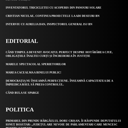
INVENTATORUL TRICICLETEI CU ACOPERIS DIN PANOURI SOLARE
CRISTIAN NICULAE, CONTINUA PROIECTELE LA ADI DESEURI BN
INTERVIU CU AURELIA DAN, INSPECTORUL GENERAL ISJ BN
EDITORIAL
CÂND TIMPUL A DEVENIT AVOCATUL PERFECT DESPRE HOTĂRÂREA CJUE,
OBLIGAȚIILE ÎNALTEI CURȚI ȘI ÎNCREDEREA ÎN JUSTIȚIE
MARELE SPECTACOL AL SPERIETORILOR
MAREA CACEALMA A BINELUI PUBLIC!
DEMOCRAȚIA NU ÎNSEAMNĂ PERFECȚIUNE. ÎNSEAMNĂ CAPACITATEA DE A
ÎMPIEDICA RĂUL SĂ PREIA CONTROLUL.
CÂND BULA SE SPARGE
POLITICA
PRIMARUL DIN PRUNDU BÂRGĂULUI, DORU CRIȘAN, ÎI RĂSPUNDE DEPUTATULUI
IONUȚ BOȘUTAR: „JUDEȚUL ARE NEVOIE DE PARLAMENTARI CARE MUNCESC