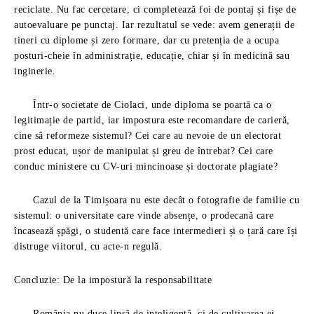
reciclate. Nu fac cercetare, ci completează foi de pontaj și fișe de
autoevaluare pe punctaj. Iar rezultatul se vede: avem generații de
tineri cu diplome și zero formare, dar cu pretenția de a ocupa
posturi-cheie în administrație, educație, chiar și în medicină sau
inginerie.
Într-o societate de Ciolaci, unde diploma se poartă ca o
legitimație de partid, iar impostura este recomandare de carieră,
cine să reformeze sistemul? Cei care au nevoie de un electorat
prost educat, ușor de manipulat și greu de întrebat? Cei care
conduc ministere cu CV-uri mincinoase și doctorate plagiate?
Cazul de la Timișoara nu este decât o fotografie de familie cu
sistemul: o universitate care vinde absențe, o prodecană care
încasează șpăgi, o studentă care face intermedieri și o țară care își
distruge viitorul, cu acte-n regulă.
Concluzie: De la impostură la responsabilitate
România nu duce lipsă de inteligență, ci de cultivarea ei