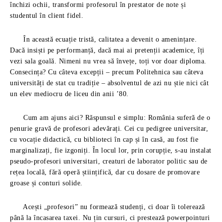
închizi ochii, transformi profesorul în prestator de note și
studentul în client fidel.
În această ecuație tristă, calitatea a devenit o amenințare.
Dacă insiști pe performanță, dacă mai ai pretenții academice, îți
vezi sala goală. Nimeni nu vrea să învețe, toți vor doar diploma.
Consecința? Cu câteva excepții – precum Politehnica sau câteva
universități de stat cu tradiție – absolventul de azi nu știe nici cât
un elev mediocru de liceu din anii ’80.
Cum am ajuns aici? Răspunsul e simplu: România suferă de o
penurie gravă de profesori adevărați. Cei cu pedigree universitar,
cu vocație didactică, cu biblioteci în cap și în casă, au fost fie
marginalizați, fie izgoniți. În locul lor, prin corupție, s-au instalat
pseudo-profesori universitari, creaturi de laborator politic sau de
rețea locală, fără operă științifică, dar cu dosare de promovare
groase și conturi solide.
Acești „profesori” nu formează studenți, ci doar îi tolerează
până la încasarea taxei. Nu țin cursuri, ci prestează powerpointuri