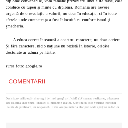
diplome convenabile, vom rămâne prizonierii unei elite false, care
conduce cu tupeu și minte cu diplomă. România are nevoie
urgentă de o revoluție a valorii, nu doar în educație, ci în toate
sferele unde competența a fost înlocuită cu conformismul și
șmecheria.
A educa corect înseamnă a construi caractere, nu doar cariere.
Și fără caractere, nicio națiune nu rezistă în istorie, oricâte
doctorate ar aduna pe hârtie.
sursa foto: google.ro
COMENTARII
Decisiv.ro utilizează tehnologii de inteligență artificială (IA) pentru realizarea, adaptarea
sau editarea unor texte, imagini și elemente grafice. Conținutul este verificat editorial
înainte de publicare, iar responsabilitatea asupra materialelor publicate aparține redacției.