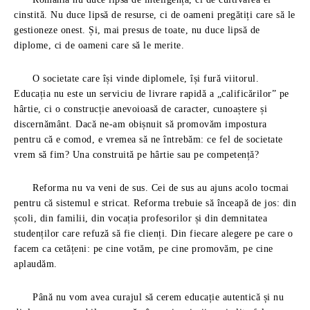
cinstită. Nu duce lipsă de resurse, ci de oameni pregătiți care să le
gestioneze onest. Și, mai presus de toate, nu duce lipsă de
diplome, ci de oameni care să le merite.
O societate care își vinde diplomele, își fură viitorul.
Educația nu este un serviciu de livrare rapidă a „calificărilor” pe
hârtie, ci o construcție anevoioasă de caracter, cunoaștere și
discernământ. Dacă ne-am obișnuit să promovăm impostura
pentru că e comod, e vremea să ne întrebăm: ce fel de societate
vrem să fim? Una construită pe hârtie sau pe competență?
Reforma nu va veni de sus. Cei de sus au ajuns acolo tocmai
pentru că sistemul e stricat. Reforma trebuie să înceapă de jos: din
școli, din familii, din vocația profesorilor și din demnitatea
studenților care refuză să fie clienți. Din fiecare alegere pe care o
facem ca cetățeni: pe cine votăm, pe cine promovăm, pe cine
aplaudăm.
Până nu vom avea curajul să cerem educație autentică și nu