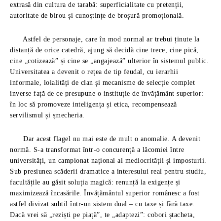
extrasă din cultura de tarabă: superficialitate cu pretenții,
autoritate de birou și cunoștințe de broșură promoțională.
Astfel de personaje, care în mod normal ar trebui ținute la
distanță de orice catedră, ajung să decidă cine trece, cine pică,
cine „cotizează” și cine se „angajează” ulterior în sistemul public.
Universitatea a devenit o rețea de tip feudal, cu ierarhii
informale, loialități de clan și mecanisme de selecție complet
inverse față de ce presupune o instituție de învățământ superior:
în loc să promoveze inteligența și etica, recompensează
servilismul și șmecheria.
Dar acest flagel nu mai este de mult o anomalie. A devenit
normă. S-a transformat într-o concurență a lăcomiei între
universități, un campionat național al mediocrității și imposturii.
Sub presiunea scăderii dramatice a interesului real pentru studiu,
facultățile au găsit soluția magică: renunță la exigențe și
maximizează încasările. Învățământul superior românesc a fost
astfel divizat subtil într-un sistem dual – cu taxe și fără taxe.
Dacă vrei să „reziști pe piață”, te „adaptezi”: cobori ștacheta,