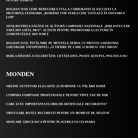
PENTRU OAMENI”
BOGDAN IVAN CERE REDUCEREA TVA LA CARBURANȚI ȘI AACCIZEI LA
MOTORINA STANDARD: „ROMÂNII VOR VEDEA CINE VOTEAZĂ ÎN FAVOAREA
LOR”
OFSD BISTRIȚA-NĂSĂUD SE ALĂTURĂ CAMPANIEI NAȚIONALE „BIBLIOTECA DE
VARĂ DIN SATUL MEU”. ACȚIUNI PENTRU PROMOVAREA LECTURII ÎN
COMUNITĂȚILE DIN JUDEȚ
BOGDAN IVAN, ÎNTÂLNIRE PE MUNTELE ATHOS CU PROTOS GHERONDA
GHEORGHE VATOPEDINUL: „O TRĂIRE PE CARE O DORESC FIECĂRUIA”
DUBLA MĂSURĂ A CELERITĂȚII: CETĂȚEANUL POATE AȘTEPTA, POLITICA NU!
MONDEN
OBȚINE OUTFITURI ELEGANTE ȘI FEMININE CU PĂLĂRII DAMĂ
CUMPARA SAMPOANE PROFESIONALE PENTRU TIPUL TAU DE PAR
CARE ESTE IMPORTANTA FLORILOR ARTIFICIALE DECORATIVE?
URSITOARE BOTEZ BUCURESTI PENTRU UN MOMENT DE NEUITAT
MANCARE GRECEASCA PENTRU PLACEREA TA CULINARA