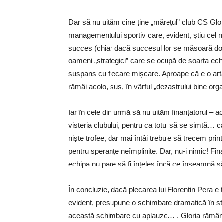
Dar să nu uităm cine ține „mărețul” club CS Glor
managementului sportiv care, evident, știu cel 
succes (chiar dacă succesul lor se măsoară doa
oameni „strategici” care se ocupă de soarta ech
suspans cu fiecare mișcare. Aproape că e o artă 
rămâi acolo, sus, în vârful „dezastrului bine orga
Iar în cele din urmă să nu uităm finanțatorul – 
visteria clubului, pentru ca totul să se simtă… ca
niște trofee, dar mai întâi trebuie să trecem prin
pentru speranțe neîmplinite. Dar, nu-i nimic! Fi
echipa nu pare să fi înțeles încă ce înseamnă să
În concluzie, dacă plecarea lui Florentin Pera 
evident, presupune o schimbare dramatică în sti
această schimbare cu aplauze… . Gloria rămâne, c