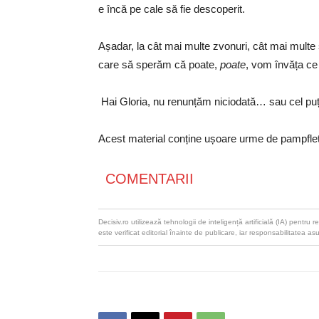
e încă pe cale să fie descoperit.
Așadar, la cât mai multe zvonuri, cât mai multe 
care să sperăm că poate,
poate
, vom învăța ce
Hai Gloria, nu renunțăm niciodată… sau cel puț
Acest material conține ușoare urme de pampflet
COMENTARII
Decisiv.ro utilizează tehnologii de inteligență artificială (IA) pentr
este verificat editorial înainte de publicare, iar responsabilitatea as