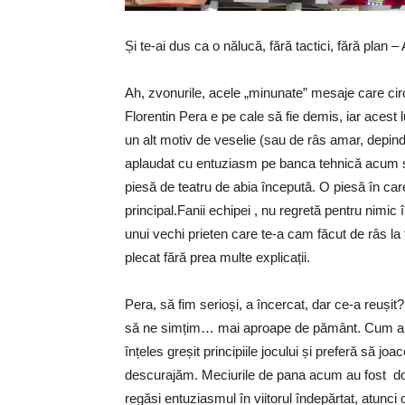
Și te-ai dus ca o nălucă, fără tactici, fără plan 
Ah, zvonurile, acele „minunate” mesaje care ci
Florentin Pera e pe cale să fie demis, iar acest lu
un alt motiv de veselie (sau de râs amar, depinde
aplaudat cu entuziasm pe banca tehnică acum s
piesă de teatru de abia începută. O piesă în care
principal.Fanii echipei , nu regretă pentru nimic
unui vechi prieten care te-a cam făcut de râs la
plecat fără prea multe explicații.
Pera, să fim serioși, a încercat, dar ce-a reușit?
să ne simțim… mai aproape de pământ. Cum altf
înțeles greșit principiile jocului și preferă să joac
descurajăm. Meciurile de pana acum au fost doa
regăsi entuziasmul în viitorul îndepărtat, atunci