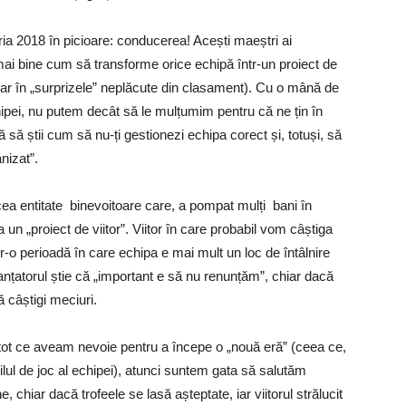
ia 2018 în picioare: conducerea! Acești maeștri ai
mai bine cum să transforme orice echipă într-un proiect de
r în „surprizele” neplăcute din clasament). Cu o mână de
ipei, nu putem decât să le mulțumim pentru că ne țin în
să știi cum să nu-ți gestionezi echipa corect și, totuși, să
nizat”.
acea entitate binevoitoare care, a pompat mulți bani în
 un „proiect de viitor”. Viitor în care probabil vom câștiga
tr-o perioadă în care echipa e mai mult un loc de întâlnire
nanțatorul știe că „important e să nu renunțăm”, chiar dacă
 câștigi meciuri.
e tot ce aveam nevoie pentru a începe o „nouă eră” (ceea ce,
lul de joc al echipei), atunci suntem gata să salutăm
hiar dacă trofeele se lasă așteptate, iar viitorul strălucit