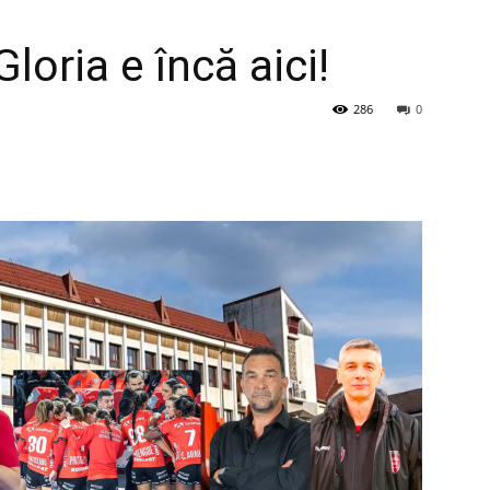
loria e încă aici!
286
0