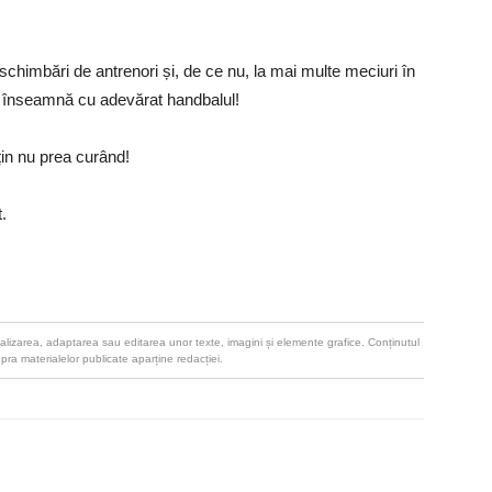
schimbări de antrenori și, de ce nu, la mai multe meciuri în
 înseamnă cu adevărat handbalul!
in nu prea curând!
.
u realizarea, adaptarea sau editarea unor texte, imagini și elemente grafice. Conținutul
upra materialelor publicate aparține redacției.