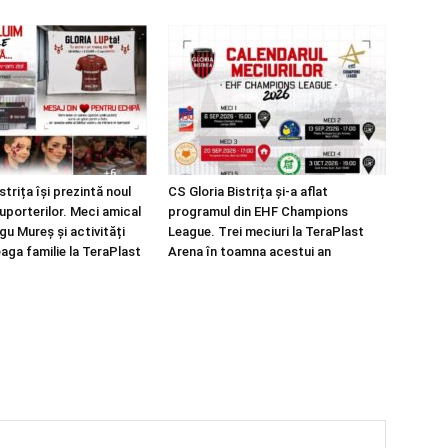
strița își prezintă noul
CS Gloria Bistrița și-a aflat
suporterilor. Meci amical
programul din EHF Champions
u Mureș și activități
League. Trei meciuri la TeraPlast
aga familie la TeraPlast
Arena în toamna acestui an