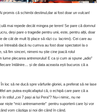
– Ai promis că schimbi destinul,dar ai fost doar un vulcan!
rculă mai repede decât mingea pe teren! Se pare că domnul
cru, deși pare o tragedie pentru unii, este, pentru alții, doar
 de cât de mult îți place să râzi cu lacrimi). Cei care au
e întreabă dacă nu cumva au fost doar spectatori la o
, să fim sinceri, nimeni nu știe cine joacă rolul
 în lume plecarea antrenorului! E ca și cum ai spune „adio”
 fiecare întâlnire… și de data aceasta ești bucuros că a
 În loc să ne ducă spre vârfurile gloriei, a preferat să ne lase
el am putea explicafaptul că, o echipă care pare că a
e în stilul „cei 7 pași ai lui Pera”? Nu-i nimic, nu ne
r niște “mici antrenamente” pentru suporterii care își vor
 când vom câștiga și noi din când în când.