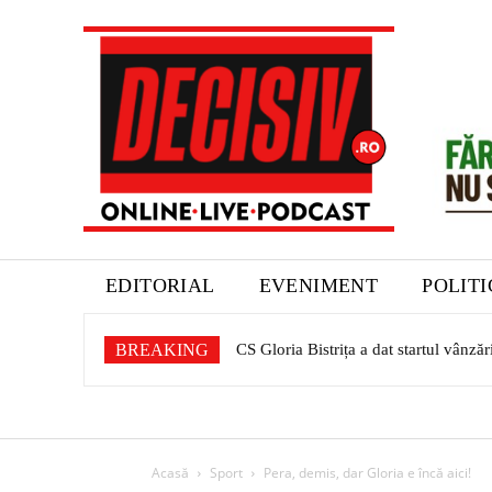
EDITORIAL
EVENIMENT
POLIT
BREAKING
CS Gloria Bistrița a dat startul vânză
Acasă
Sport
Pera, demis, dar Gloria e încă aici!