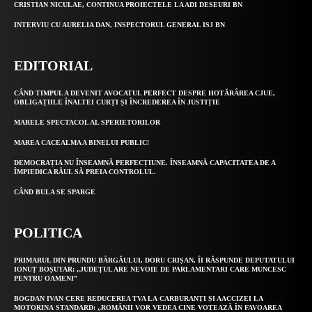
CRISTIAN NICULAE, CONTINUA PROIECTELE LA ADI DESEURI BN
INTERVIU CU AURELIA DAN, INSPECTORUL GENERAL ISJ BN
EDITORIAL
CÂND TIMPUL A DEVENIT AVOCATUL PERFECT DESPRE HOTĂRÂREA CJUE,
OBLIGAȚIILE ÎNALTEI CURȚI ȘI ÎNCREDEREA ÎN JUSTIȚIE
MARELE SPECTACOL AL SPERIETORILOR
MAREA CACEALMA A BINELUI PUBLIC!
DEMOCRAȚIA NU ÎNSEAMNĂ PERFECȚIUNE. ÎNSEAMNĂ CAPACITATEA DE A
ÎMPIEDICA RĂUL SĂ PREIA CONTROLUL.
CÂND BULA SE SPARGE
POLITICA
PRIMARUL DIN PRUNDU BÂRGĂULUI, DORU CRIȘAN, ÎI RĂSPUNDE DEPUTATULUI
IONUȚ BOȘUTAR: „JUDEȚUL ARE NEVOIE DE PARLAMENTARI CARE MUNCESC
PENTRU OAMENI”
BOGDAN IVAN CERE REDUCEREA TVA LA CARBURANȚI ȘI AACCIZEI LA
MOTORINA STANDARD: „ROMÂNII VOR VEDEA CINE VOTEAZĂ ÎN FAVOAREA