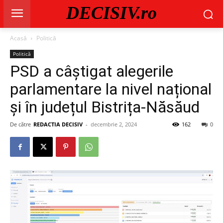
DECISIV.ro
Acasă
Politică
Politică
PSD a câștigat alegerile
parlamentare la nivel național
și în județul Bistrița-Năsăud
De către
REDACTIA DECISIV
-
decembrie 2, 2024
162
0