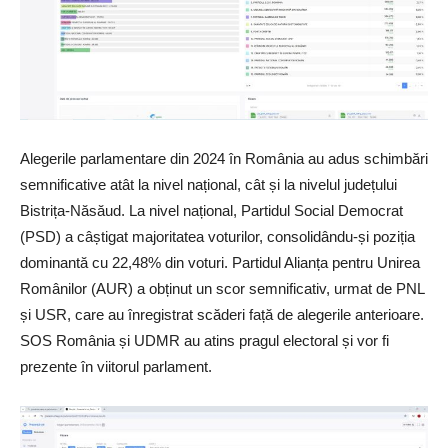
Alegerile parlamentare din 2024 în România au adus schimbări
semnificative atât la nivel național, cât și la nivelul județului
Bistrița-Năsăud. La nivel național, Partidul Social Democrat
(PSD) a câștigat majoritatea voturilor, consolidându-și poziția
dominantă cu 22,48% din voturi. Partidul Alianța pentru Unirea
Românilor (AUR) a obținut un scor semnificativ, urmat de PNL
și USR, care au înregistrat scăderi față de alegerile anterioare.
SOS România și UDMR au atins pragul electoral și vor fi
prezente în viitorul parlament.