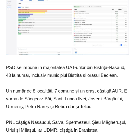
PSD se impune în majoritatea UAT-urilor din Bistrița-Năsăud,
43 la număr, inclusiv municipiul Bistrița și orașul Beclean.
Un număr de 8 localități, 7 comune și un oraș, câștigă AUR. E
vorba de Sângeorz Băi, Șanț, Lunca Ilvei, Josenii Bârgăului,
Urmeniș, Petru Rareș și Rebra dar și Telciu.
PNL câștigă Năsăudul, Salva, Spermezeul, Șieu Măgherușul,
Uriul și MIlașul, iar UDMR, cîștigă în Braniștea