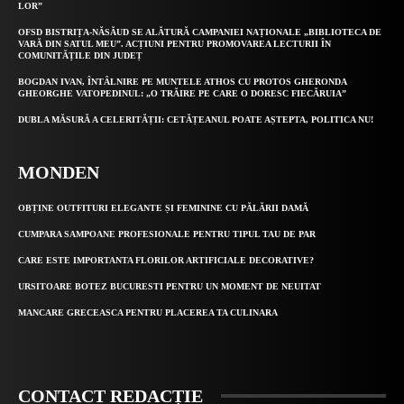
LOR”
OFSD BISTRIȚA-NĂSĂUD SE ALĂTURĂ CAMPANIEI NAȚIONALE „BIBLIOTECA DE
VARĂ DIN SATUL MEU”. ACȚIUNI PENTRU PROMOVAREA LECTURII ÎN
COMUNITĂȚILE DIN JUDEȚ
BOGDAN IVAN, ÎNTÂLNIRE PE MUNTELE ATHOS CU PROTOS GHERONDA
GHEORGHE VATOPEDINUL: „O TRĂIRE PE CARE O DORESC FIECĂRUIA”
DUBLA MĂSURĂ A CELERITĂȚII: CETĂȚEANUL POATE AȘTEPTA, POLITICA NU!
MONDEN
OBȚINE OUTFITURI ELEGANTE ȘI FEMININE CU PĂLĂRII DAMĂ
CUMPARA SAMPOANE PROFESIONALE PENTRU TIPUL TAU DE PAR
CARE ESTE IMPORTANTA FLORILOR ARTIFICIALE DECORATIVE?
URSITOARE BOTEZ BUCURESTI PENTRU UN MOMENT DE NEUITAT
MANCARE GRECEASCA PENTRU PLACEREA TA CULINARA
CONTACT REDACȚIE