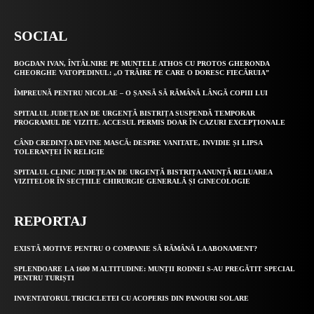
SOCIAL
BOGDAN IVAN, ÎNTÂLNIRE PE MUNTELE ATHOS CU PROTOS GHERONDA
GHEORGHE VATOPEDINUL: „O TRĂIRE PE CARE O DORESC FIECĂRUIA”
ÎMPREUNĂ PENTRU NICOLAE – O ȘANSĂ SĂ RĂMÂNĂ LÂNGĂ COPIII LUI
SPITALUL JUDEȚEAN DE URGENȚĂ BISTRIȚA SUSPENDĂ TEMPORAR
PROGRAMUL DE VIZITE. ACCESUL PERMIS DOAR ÎN CAZURI EXCEPȚIONALE
CÂND CREDINȚA DEVINE MASCĂ: DESPRE VANITATE, INVIDIE ȘI LIPSA
TOLERANȚEI ÎN RELIGIE
SPITALUL CLINIC JUDEȚEAN DE URGENȚĂ BISTRIȚA ANUNȚĂ RELUAREA
VIZITELOR ÎN SECȚIILE CHIRURGIE GENERALĂ ȘI GINECOLOGIE
REPORTAJ
EXISTĂ MOTIVE PENTRU O COMPANIE SĂ RĂMÂNĂ LA ABONAMENT?
SPLENDOARE LA 1600 M ALTITUDINE: MUNȚII RODNEI S-AU PREGĂTIT SPECIAL
PENTRU TURIȘTI
INVENTATORUL TRICICLETEI CU ACOPERIS DIN PANOURI SOLARE