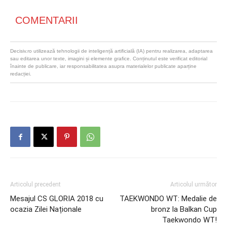
COMENTARII
Decisiv.ro utilizează tehnologii de inteligență artificială (IA) pentru realizarea, adaptarea
sau editarea unor texte, imagini și elemente grafice. Conținutul este verificat editorial
înainte de publicare, iar responsabilitatea asupra materialelor publicate aparține
redacției.
Articolul precedent
Articolul următor
Mesajul CS GLORIA 2018 cu
TAEKWONDO WT: Medalie de
ocazia Zilei Naționale
bronz la Balkan Cup
Taekwondo WT!