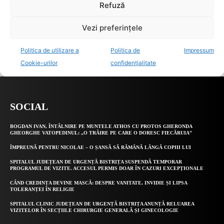
SOCIAL
BOGDAN IVAN, ÎNTÂLNIRE PE MUNTELE ATHOS CU PROTOS GHERONDA
GHEORGHE VATOPEDINUL: „O TRĂIRE PE CARE O DORESC FIECĂRUIA”
ÎMPREUNĂ PENTRU NICOLAE – O ȘANSĂ SĂ RĂMÂNĂ LÂNGĂ COPIII LUI
SPITALUL JUDEȚEAN DE URGENȚĂ BISTRIȚA SUSPENDĂ TEMPORAR
PROGRAMUL DE VIZITE. ACCESUL PERMIS DOAR ÎN CAZURI EXCEPȚIONALE
CÂND CREDINȚA DEVINE MASCĂ: DESPRE VANITATE, INVIDIE ȘI LIPSA
TOLERANȚEI ÎN RELIGIE
SPITALUL CLINIC JUDEȚEAN DE URGENȚĂ BISTRIȚA ANUNȚĂ RELUAREA
VIZITELOR ÎN SECȚIILE CHIRURGIE GENERALĂ ȘI GINECOLOGIE