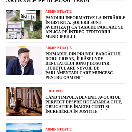
ARTICOLE PE ACEIASI TEMA
ADMINISTRAȚIE
PANOURI INFORMATIVE LA INTRĂRILE
ÎN BISTRIȚA. ȘOFERII SUNT
AVERTIZAȚI CĂ TAXA DE PARCARE SE
APLICĂ PE ÎNTREG TERITORIUL
MUNICIPIULUI
ADMINISTRAȚIE
PRIMARUL DIN PRUNDU BÂRGĂULUI,
DORU CRIȘAN, ÎI RĂSPUNDE
DEPUTATULUI IONUȚ BOȘUTAR:
„JUDEȚUL ARE NEVOIE DE
PARLAMENTARI CARE MUNCESC
PENTRU OAMENI”
EDITORIAL
CÂND TIMPUL A DEVENIT AVOCATUL
PERFECT DESPRE HOTĂRÂREA CJUE,
OBLIGAȚIILE ÎNALTEI CURȚI ȘI
ÎNCREDEREA ÎN JUSTIȚIE
ADMINISTRAȚIE