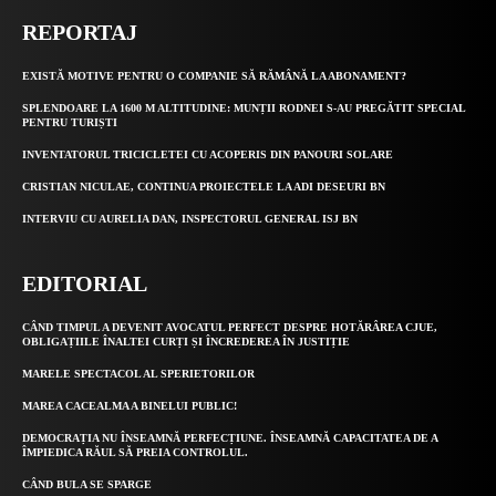
REPORTAJ
EXISTĂ MOTIVE PENTRU O COMPANIE SĂ RĂMÂNĂ LA ABONAMENT?
SPLENDOARE LA 1600 M ALTITUDINE: MUNȚII RODNEI S-AU PREGĂTIT SPECIAL
PENTRU TURIȘTI
INVENTATORUL TRICICLETEI CU ACOPERIS DIN PANOURI SOLARE
CRISTIAN NICULAE, CONTINUA PROIECTELE LA ADI DESEURI BN
INTERVIU CU AURELIA DAN, INSPECTORUL GENERAL ISJ BN
EDITORIAL
CÂND TIMPUL A DEVENIT AVOCATUL PERFECT DESPRE HOTĂRÂREA CJUE,
OBLIGAȚIILE ÎNALTEI CURȚI ȘI ÎNCREDEREA ÎN JUSTIȚIE
MARELE SPECTACOL AL SPERIETORILOR
MAREA CACEALMA A BINELUI PUBLIC!
DEMOCRAȚIA NU ÎNSEAMNĂ PERFECȚIUNE. ÎNSEAMNĂ CAPACITATEA DE A
ÎMPIEDICA RĂUL SĂ PREIA CONTROLUL.
CÂND BULA SE SPARGE