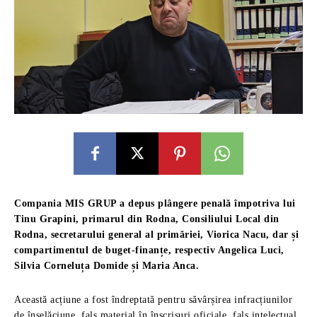
Compania MIS GRUP a depus plângere penală împotriva lui
Tinu Grapini, primarul din Rodna, Consiliului Local din
Rodna, secretarului general al primăriei, Viorica Nacu, dar și
compartimentul de buget-finanțe, respectiv Angelica Luci,
Silvia Corneluța Domide și Maria Anca.
Această acțiune a fost îndreptată pentru săvârșirea infracțiunilor
de înșelăciune, fals material în înscrisuri oficiale, fals intelectual,