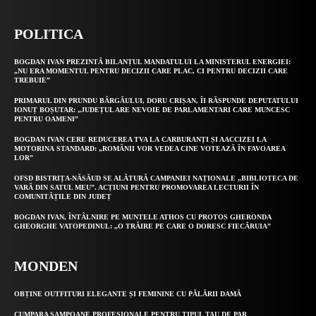
POLITICA
BOGDAN IVAN PREZINTĂ BILANȚUL MANDATULUI LA MINISTERUL ENERGIEI:
„NU ERA MOMENTUL PENTRU DECIZII CARE PLAC, CI PENTRU DECIZII CARE
TREBUIE”
PRIMARUL DIN PRUNDU BÂRGĂULUI, DORU CRIȘAN, ÎI RĂSPUNDE DEPUTATULUI
IONUȚ BOȘUTAR: „JUDEȚUL ARE NEVOIE DE PARLAMENTARI CARE MUNCESC
PENTRU OAMENI”
BOGDAN IVAN CERE REDUCEREA TVA LA CARBURANȚI ȘI AACCIZEI LA
MOTORINA STANDARD: „ROMÂNII VOR VEDEA CINE VOTEAZĂ ÎN FAVOAREA
LOR”
OFSD BISTRIȚA-NĂSĂUD SE ALĂTURĂ CAMPANIEI NAȚIONALE „BIBLIOTECA DE
VARĂ DIN SATUL MEU”. ACȚIUNI PENTRU PROMOVAREA LECTURII ÎN
COMUNITĂȚILE DIN JUDEȚ
BOGDAN IVAN, ÎNTÂLNIRE PE MUNTELE ATHOS CU PROTOS GHERONDA
GHEORGHE VATOPEDINUL: „O TRĂIRE PE CARE O DORESC FIECĂRUIA”
MONDEN
OBȚINE OUTFITURI ELEGANTE ȘI FEMININE CU PĂLĂRII DAMĂ
CUMPARA SAMPOANE PROFESIONALE PENTRU TIPUL TAU DE PAR