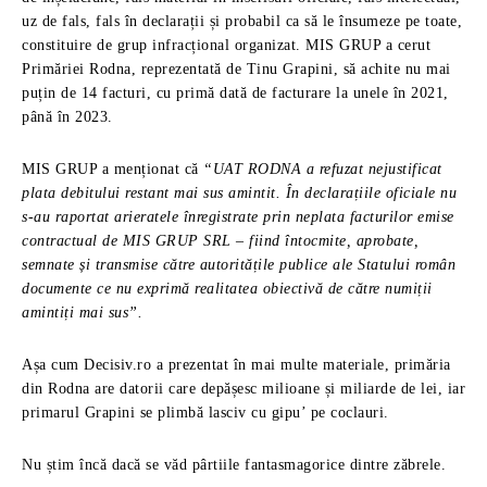
uz de fals, fals în declarații și probabil ca să le însumeze pe toate,
constituire de grup infracțional organizat. MIS GRUP a cerut
Primăriei Rodna, reprezentată de Tinu Grapini, să achite nu mai
puțin de 14 facturi, cu primă dată de facturare la unele în 2021,
până în 2023.
MIS GRUP a menționat că
“UAT RODNA a refuzat nejustificat
plata debitului restant mai sus amintit. În declarațiile oficiale nu
s-au raportat arieratele înregistrate prin neplata facturilor emise
contractual de MIS GRUP SRL – fiind întocmite, aprobate,
semnate și transmise către autoritățile publice ale Statului român
documente ce nu exprimă realitatea obiectivă de către numiții
amintiți mai sus”.
Așa cum Decisiv.ro a prezentat în mai multe materiale, primăria
din Rodna are datorii care depășesc milioane și miliarde de lei, iar
primarul Grapini se plimbă lasciv cu gipu’ pe coclauri.
Nu știm încă dacă se văd pârtiile fantasmagorice dintre zăbrele.