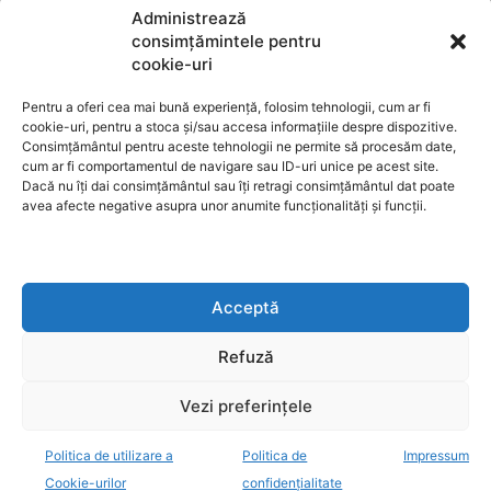
Termeni de utilizare
Administrează
consimțămintele pentru
cookie-uri
Utilizarea cookie-urilor
Pentru a oferi cea mai bună experiență, folosim tehnologii, cum ar fi
cookie-uri, pentru a stoca și/sau accesa informațiile despre dispozitive.
Consimțământul pentru aceste tehnologii ne permite să procesăm date,
cum ar fi comportamentul de navigare sau ID-uri unice pe acest site.
GDPR
Dacă nu îți dai consimțământul sau îți retragi consimțământul dat poate
avea afecte negative asupra unor anumite funcționalități și funcții.
ANPC
Acceptă
Anunturi de licitații
Refuză
Vezi preferințele
Politica de utilizare a
Politica de
Impressum
decisiv.ro - anchete, investigatii, evenimente, opinii
Cookie-urilor
confidențialitate