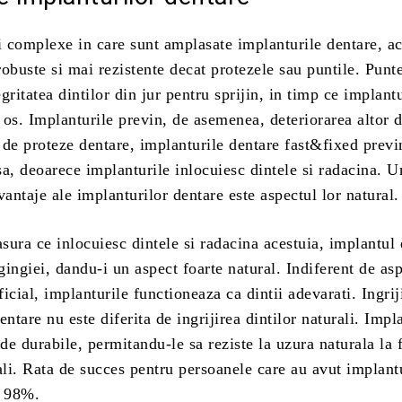
i complexe in care sunt amplasate implanturile dentare, a
obuste si mai rezistente decat protezele sau puntile. Punt
gritatea dintilor din jur pentru sprijin, in timp ce implantu
n os. Implanturile previn, de asemenea, deteriorarea altor d
 de proteze dentare, implanturile dentare fast&fixed previ
a, deoarece implanturile inlocuiesc dintele si radacina. U
vantaje ale implanturilor dentare este aspectul lor natural.
ura ce inlocuiesc dintele si radacina acestuia, implantul 
 gingiei, dandu-i un aspect foarte natural. Indiferent de as
rficial, implanturile functioneaza ca dintii adevarati. Ingrij
entare nu este diferita de ingrijirea dintilor naturali. Impl
 de durabile, permitandu-le sa reziste la uzura naturala la 
ali. Rata de succes pentru persoanele care au avut implant
e 98%.