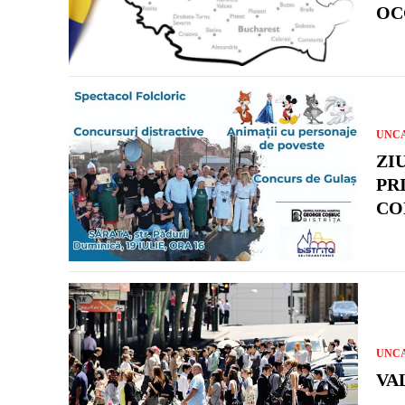
OC
UNC
ZI
PR
CO
UNC
VA