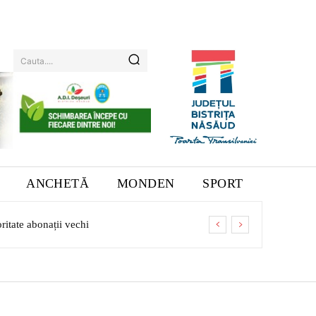
Cauta....
ANCHETĂ
MONDEN
SPORT
tate abonații vechi