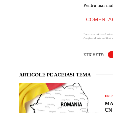
Pentru mai mult
COMENTAR
Decisiv.ro utilizează tehno
Conținutul este verificat e
ETICHETE:
ARTICOLE PE ACEIASI TEMA
UNC
MA
UN