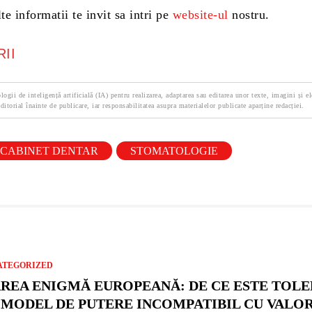
e informatii te invit sa intri pe
website-ul
nostru.
II
logii de inteligență artificială (IA) pentru realizarea, adaptarea sau editarea unor texte, imagini și e
ditorial înainte de publicare, iar responsabilitatea asupra materialelor publicate aparține redacției.
CABINET DENTAR
STOMATOLOGIE
ATEGORIZED
REA ENIGMĂ EUROPEANĂ: DE CE ESTE TOLE
 MODEL DE PUTERE INCOMPATIBIL CU VALO