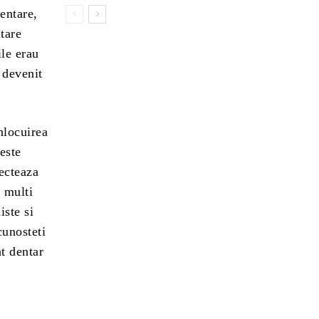
dentare,
ntare
ile erau
 devenit
inlocuirea
este
fecteaza
a multi
iste si
cunosteti
nt dentar