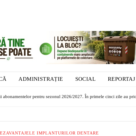
ICĂ
ADMINISTRAȚIE
SOCIAL
REPORTAJ
i abonamentelor pentru sezonul 2026/2027. În primele cinci zile au priori
lor transilvăneni la Muzeul Bistrița. Vernisajul are loc în 7 august
DEZAVANTAJELE IMPLANTURILOR DENTARE