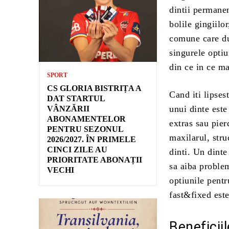
dintii permanen
bolile gingiilo
comune care duc
singurele optiu
din ce in ce ma
SPORT
CS GLORIA BISTRIȚA A
Cand iti lipses
DAT STARTUL
unui dinte este
VÂNZĂRII
ABONAMENTELOR
extras sau pier
PENTRU SEZONUL
maxilarul, struc
2026/2027. ÎN PRIMELE
CINCI ZILE AU
dinti. Un dinte
PRIORITATE ABONAȚII
sa aiba problem
VECHI
optiunile pentr
fast&fixed este
Beneficii