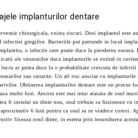
jele implanturilor dentare
erventie chirurgicala, exista riscuri. Desi implantul este at
ul infectiei gingiilor. Bacteriile pot patrunde in locul impla
mplantita, o infectie care poate duce la pierderea osoasa. 
icatii ale sinusurilor daca implanturile se extind in cavita
 lucru ar putea duce la o probabilitate crescuta de infectii
inusurilor sau sinuzite. Un alt risc asociat cu implanturile
nervilor. Obtinerea implanturilor dentare este un proces fo
aza multe luni. Ancora este mai intai atasata de osul maxi
tea fi instalat un dinte nou, osul trebuie sa fuzioneze cu i
 aproximativ 6 luni pentru ca osul sa se vindece corect. A
ructiv fixeaza noul dinte, in esenta prin insurubarea acest