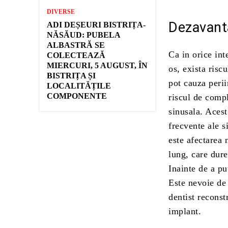
DIVERSE
Dezavanta
ADI DEȘEURI BISTRIȚA-
NĂSĂUD: PUBELA
ALBASTRĂ SE
Ca in orice int
COLECTEAZĂ
MIERCURI, 5 AUGUST, ÎN
os, exista risc
BISTRIȚA ȘI
pot cauza perii
LOCALITĂȚILE
COMPONENTE
riscul de compl
sinusala. Acest
frecvente ale s
este afectarea 
lung, care dure
Inainte de a pu
Este nevoie de
dentist reconst
implant.