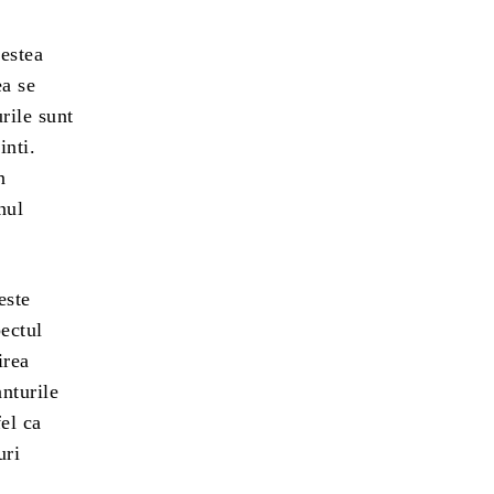
cestea
ea se
rile sunt
inti.
n
nul
este
pectul
irea
anturile
fel ca
uri