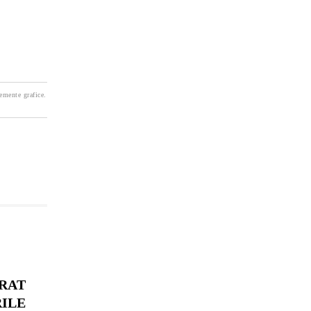
lemente grafice.
RAT
RILE