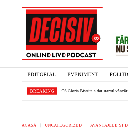
EDITORIAL
EVENIMENT
POLIT
BREAKING
CS Gloria Bistrița a dat startul vânzări
Expoziție dedicată patrimoniului sași
ACASĂ
UNCATEGORIZED
AVANTAJELE SI 