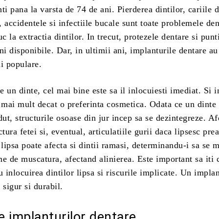
ti pana la varsta de 74 de ani. Pierderea dintilor, cariile 
r, accidentele si infectiile bucale sunt toate problemele de
 la extractia dintilor. In trecut, protezele dentare si punt
ni disponibile. Dar, in ultimii ani, implanturile dentare au
i populare.
te un dinte, cel mai bine este sa il inlocuiesti imediat. Si 
 mai mult decat o preferinta cosmetica. Odata ce un dinte 
dut, structurile osoase din jur incep sa se dezintegreze. A
tura fetei si, eventual, articulatiile gurii daca lipsesc pre
 lipsa poate afecta si dintii ramasi, determinandu-i sa se m
e de muscatura, afectand alinierea. Este important sa iti 
u inlocuirea dintilor lipsa si riscurile implicate. Un impla
 sigur si durabil.
le implanturilor dentare