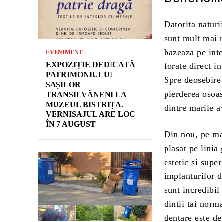
Datorita naturi
sunt mult mai r
bazeaza pe inte
EVENIMENT
EXPOZIȚIE DEDICATĂ
forate direct i
PATRIMONIULUI
Spre deosebire
SAȘILOR
pierderea osoas
TRANSILVĂNENI LA
MUZEUL BISTRIȚA.
dintre marile a
VERNISAJUL ARE LOC
ÎN 7 AUGUST
Din nou, pe mas
plasat pe linia
estetic si supe
implanturilor d
sunt incredibil
dintii tai norm
dentare este d