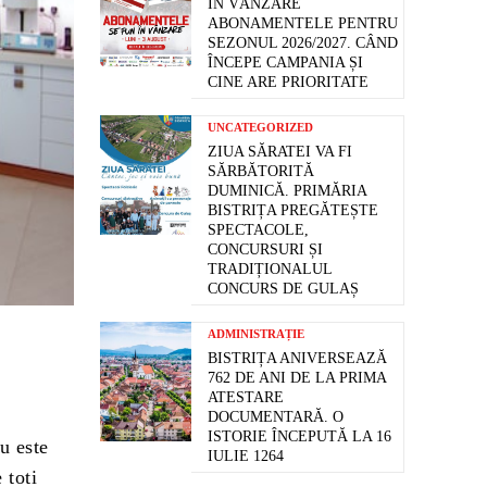
ÎN VÂNZARE
ABONAMENTELE PENTRU
SEZONUL 2026/2027. CÂND
ÎNCEPE CAMPANIA ȘI
CINE ARE PRIORITATE
UNCATEGORIZED
ZIUA SĂRATEI VA FI
SĂRBĂTORITĂ
DUMINICĂ. PRIMĂRIA
BISTRIȚA PREGĂTEȘTE
SPECTACOLE,
CONCURSURI ȘI
TRADIȚIONALUL
CONCURS DE GULAȘ
ADMINISTRAȚIE
BISTRIȚA ANIVERSEAZĂ
762 DE ANI DE LA PRIMA
ATESTARE
DOCUMENTARĂ. O
ISTORIE ÎNCEPUTĂ LA 16
u este
IULIE 1264
 toti