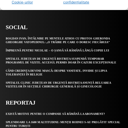
SOCIAL
BOGDAN IVAN, ÎNTÂLNIRE PE MUNTELE ATHOS CU PROTOS GHERONDA
GHEORGHE VATOPEDINUL: „O TRĂIRE PE CARE O DORESC FIECĂRUIA”
ÎMPREUNĂ PENTRU NICOLAE – O ȘANSĂ SĂ RĂMÂNĂ LÂNGĂ COPIII LUI
SPITALUL JUDEȚEAN DE URGENȚĂ BISTRIȚA SUSPENDĂ TEMPORAR
PROGRAMUL DE VIZITE. ACCESUL PERMIS DOAR ÎN CAZURI EXCEPȚIONALE
CÂND CREDINȚA DEVINE MASCĂ: DESPRE VANITATE, INVIDIE ȘI LIPSA
TOLERANȚEI ÎN RELIGIE
SPITALUL CLINIC JUDEȚEAN DE URGENȚĂ BISTRIȚA ANUNȚĂ RELUAREA
VIZITELOR ÎN SECȚIILE CHIRURGIE GENERALĂ ȘI GINECOLOGIE
REPORTAJ
EXISTĂ MOTIVE PENTRU O COMPANIE SĂ RĂMÂNĂ LA ABONAMENT?
SPLENDOARE LA 1600 M ALTITUDINE: MUNȚII RODNEI S-AU PREGĂTIT SPECIAL
PENTRU TURIȘTI