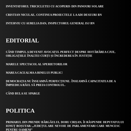
INVENTATORUL TRICICLETEI CU ACOPERIS DIN PANOURI SOLARE
CRISTIAN NICULAE, CONTINUA PROIECTELE LA ADI DESEURI BN
INTERVIU CU AURELIA DAN, INSPECTORUL GENERAL ISJ BN
EDITORIAL
CÂND TIMPUL A DEVENIT AVOCATUL PERFECT DESPRE HOTĂRÂREA CJUE,
OBLIGAȚIILE ÎNALTEI CURȚI ȘI ÎNCREDEREA ÎN JUSTIȚIE
MARELE SPECTACOL AL SPERIETORILOR
MAREA CACEALMA A BINELUI PUBLIC!
DEMOCRAȚIA NU ÎNSEAMNĂ PERFECȚIUNE. ÎNSEAMNĂ CAPACITATEA DE A
ÎMPIEDICA RĂUL SĂ PREIA CONTROLUL.
CÂND BULA SE SPARGE
POLITICA
PRIMARUL DIN PRUNDU BÂRGĂULUI, DORU CRIȘAN, ÎI RĂSPUNDE DEPUTATULUI
IONUȚ BOȘUTAR: „JUDEȚUL ARE NEVOIE DE PARLAMENTARI CARE MUNCESC
PENTRU OAMENI”