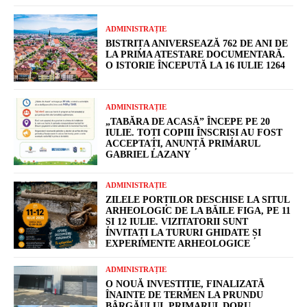
ADMINISTRAȚIE
BISTRIȚA ANIVERSEAZĂ 762 DE ANI DE
LA PRIMA ATESTARE DOCUMENTARĂ.
O ISTORIE ÎNCEPUTĂ LA 16 IULIE 1264
ADMINISTRAȚIE
„TABĂRA DE ACASĂ” ÎNCEPE PE 20
IULIE. TOȚI COPIII ÎNSCRIȘI AU FOST
ACCEPTAȚI, ANUNȚĂ PRIMARUL
GABRIEL LAZANY
ADMINISTRAȚIE
ZILELE PORȚILOR DESCHISE LA SITUL
ARHEOLOGIC DE LA BĂILE FIGA, PE 11
ȘI 12 IULIE. VIZITATORII SUNT
INVITAȚI LA TURURI GHIDATE ȘI
EXPERIMENTE ARHEOLOGICE
ADMINISTRAȚIE
O NOUĂ INVESTIȚIE, FINALIZATĂ
ÎNAINTE DE TERMEN LA PRUNDU
BÂRGĂULUI. PRIMARUL DORU