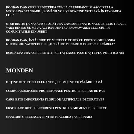
BOGDAN IVAN CERE REDUCEREA TVA LA CARBURANȚI ȘI AACCIZEI LA
MOTORINA STANDARD: „ROMÂNII VOR VEDEA CINE VOTEAZĂ ÎN FAVOAREA
LOR”
OFSD BISTRIȚA-NĂSĂUD SE ALĂTURĂ CAMPANIEI NAȚIONALE „BIBLIOTECA DE
VARĂ DIN SATUL MEU”. ACȚIUNI PENTRU PROMOVAREA LECTURII ÎN
COMUNITĂȚILE DIN JUDEȚ
BOGDAN IVAN, ÎNTÂLNIRE PE MUNTELE ATHOS CU PROTOS GHERONDA
GHEORGHE VATOPEDINUL: „O TRĂIRE PE CARE O DORESC FIECĂRUIA”
DUBLA MĂSURĂ A CELERITĂȚII: CETĂȚEANUL POATE AȘTEPTA, POLITICA NU!
MONDEN
OBȚINE OUTFITURI ELEGANTE ȘI FEMININE CU PĂLĂRII DAMĂ
CUMPARA SAMPOANE PROFESIONALE PENTRU TIPUL TAU DE PAR
CARE ESTE IMPORTANTA FLORILOR ARTIFICIALE DECORATIVE?
URSITOARE BOTEZ BUCURESTI PENTRU UN MOMENT DE NEUITAT
MANCARE GRECEASCA PENTRU PLACEREA TA CULINARA