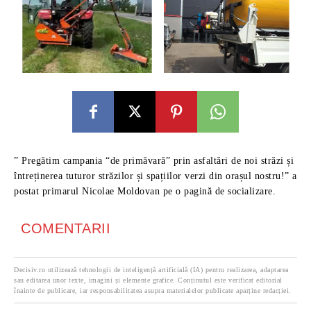
” Pregătim campania “de primăvară” prin asfaltări de noi străzi și
întreținerea tuturor străzilor și spațiilor verzi din orașul nostru!” a
postat primarul Nicolae Moldovan pe o pagină de socializare.
COMENTARII
Decisiv.ro utilizează tehnologii de inteligență artificială (IA) pentru realizarea, adaptarea
sau editarea unor texte, imagini și elemente grafice. Conținutul este verificat editorial
înainte de publicare, iar responsabilitatea asupra materialelor publicate aparține redacției.