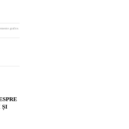
lemente grafice.
ESPRE
 ȘI