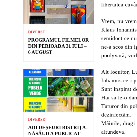
libertatea cuvâ
Vrem, nu vrem, 
Klaus Iohannis,
DIVERSE
semidoct ce nu 
PROGRAMUL FILMELOR
DIN PERIOADA 31 IULI –
ne-a scos din 
6 AUGUST
poolyvară, vor
Alt locuitor, 
Iohannis ce-i p
Sunt inspirat 
Hai să le-o dă
Tuturor din po
dezinfectăm.
DIVERSE
Mâinile, dragi
ADI DEȘEURI BISTRIȚA-
altundeva.
NĂSĂUD A PUBLICAT