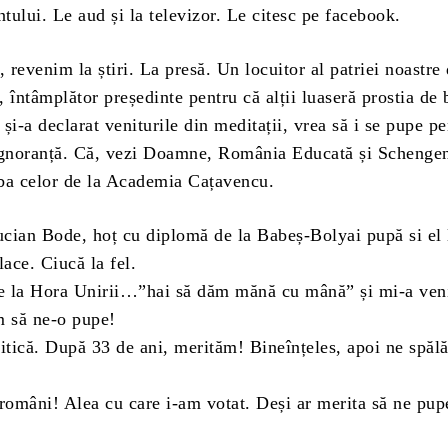
ntului. Le aud și la televizor. Le citesc pe facebook.
revenim la știri. La presă. Un locuitor al patriei noastre 
 întâmplător președinte pentru că alții luaseră prostia de
și-a declarat veniturile din meditații, vrea să i se pupe pe
ignoranță. Că, vezi Doamne, România Educată și Schenge
ba celor de la Academia Cațavencu.
Lucian Bode, hoț cu diplomă de la Babeș-Bolyai pupă si el 
lace. Ciucă la fel.
de la Hora Unirii…”hai să dăm mănă cu mână” și mi-a veni
m să ne-o pupe!
litică. După 33 de ani, merităm! Bineînțeles, apoi ne spăl
 români! Alea cu care i-am votat. Deși ar merita să ne pup