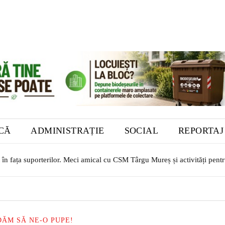
ICĂ
ADMINISTRAȚIE
SOCIAL
REPORTAJ
t în fața suporterilor. Meci amical cu CSM Târgu Mureș și activități pentr
 iuli – 6 august
 DĂM SĂ NE-O PUPE!