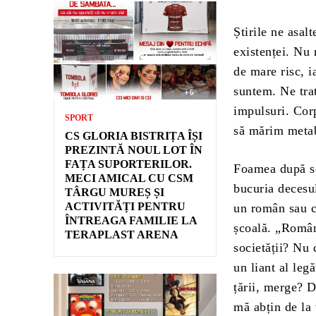
Știrile ne asal
existenței. Nu
de mare risc, i
suntem. Ne trat
impulsuri. Cor
SPORT
să mărim metab
CS GLORIA BISTRIȚA ÎȘI
PREZINTĂ NOUL LOT ÎN
FAȚA SUPORTERILOR.
Foamea după se
MECI AMICAL CU CSM
bucuria decesul
TÂRGU MUREȘ ȘI
ACTIVITĂȚI PENTRU
un român sau ce
ÎNTREAGA FAMILIE LA
școală. „Român
TERAPLAST ARENA
societății? Nu 
un liant al leg
țării, merge? D
mă abțin de la 