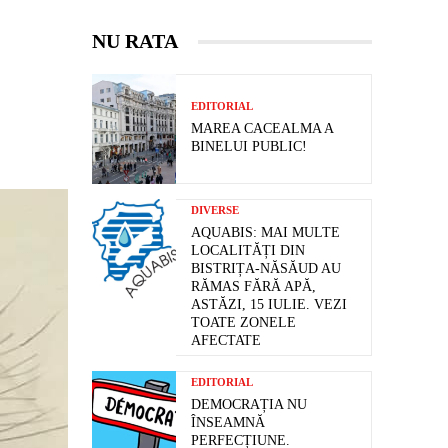
NU RATA
Ă
EDITORIAL
MAREA CACEALMA A
BINELUI PUBLIC!
DIVERSE
AQUABIS: MAI MULTE
LOCALITĂȚI DIN
BISTRIȚA-NĂSĂUD AU
RĂMAS FĂRĂ APĂ,
ASTĂZI, 15 IULIE. VEZI
TOATE ZONELE
AFECTATE
EDITORIAL
DEMOCRAȚIA NU
ÎNSEAMNĂ
PERFECȚIUNE.