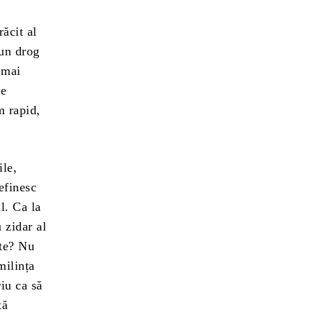
ăcit al
 un drog
 mai
de
m rapid,
ile,
efinesc
l. Ca la
 zidar al
nte? Nu
milința
riu ca să
tă