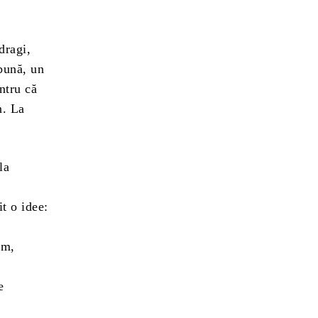
dragi,
 bună, un
ntru că
n. La
la
t o idee:
ăm,
e