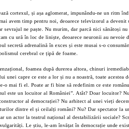
tează cortexul, și așa aglomerat, impunându-ne un ritm îndr
 mai avem timp pentru noi, deoarece televizorul a devenit
ar sevrajul ne paște. Nu murim, dar parcă nici sănătoși nu
am cu ură în loc de liniște, deoarece neuronii au nevoie 
pul secretă adrenalină în exces și este musai s-o consumă
olismul cerebral ce țipă de foame.
nzațional, foamea după durerea altora, chinuri iremediab
ui unei capre ce este a lor și nu a noastră, toate acestea d
-o mai fi el. Poate ar fi bine să redefinim ce este românu
ul este un locuitor al României”. Atât? Doar locuitor? Nu
constructor al democrației? Nu arhitect al unei vieți dece
ăturilor dintre el și ceilalți români? Nu? Dar spectator la u
ar un actor la teatrul național al destabilizării sociale? Sc
vulgarități. Le știu, le-am învățat în democrație unde exis