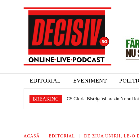
EDITORIAL
EVENIMENT
POLIT
BREAKING
CS Gloria Bistrița își prezintă noul lo
Programul filmelor din perioada 31
ACASĂ
EDITORIAL
DE ZIUA UNIRII, LE-O