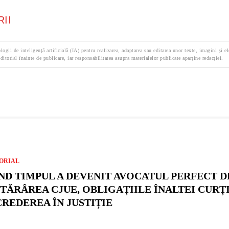
II
logii de inteligență artificială (IA) pentru realizarea, adaptarea sau editarea unor texte, imagini și e
ditorial înainte de publicare, iar responsabilitatea asupra materialelor publicate aparține redacției.
ORIAL
ND TIMPUL A DEVENIT AVOCATUL PERFECT D
TĂRÂREA CJUE, OBLIGAȚIILE ÎNALTEI CURȚI
CREDEREA ÎN JUSTIȚIE