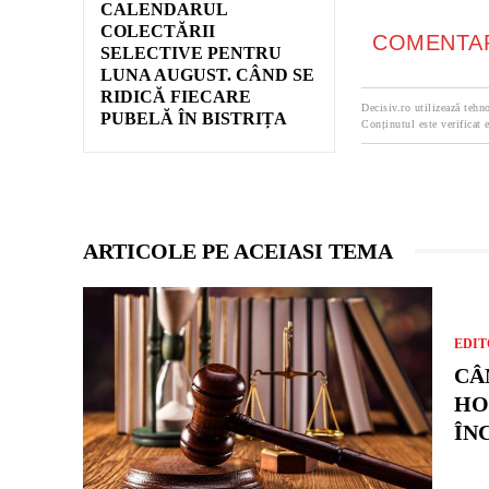
CALENDARUL
COLECTĂRII
COMENTAR
SELECTIVE PENTRU
LUNA AUGUST. CÂND SE
RIDICĂ FIECARE
Decisiv.ro utilizează tehno
PUBELĂ ÎN BISTRIȚA
Conținutul este verificat e
ARTICOLE PE ACEIASI TEMA
EDIT
CÂ
HO
ÎN