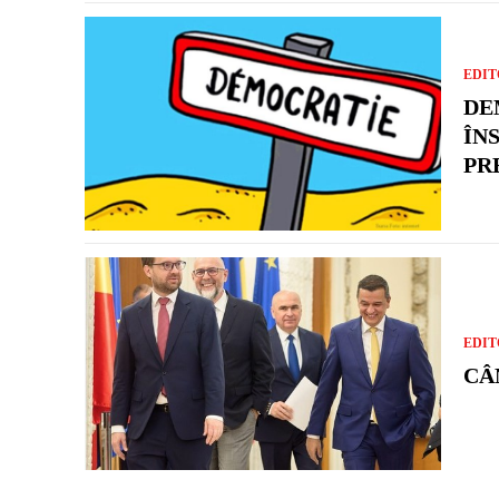
EDIT
DE
ÎN
PR
EDIT
CÂ