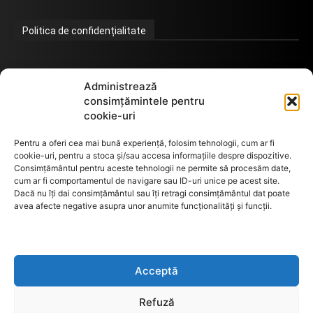
Politica de confidențialitate
Termeni de utilizare
Administrează
consimțămintele pentru
cookie-uri
Utilizarea cookie-urilor
Pentru a oferi cea mai bună experiență, folosim tehnologii, cum ar fi
cookie-uri, pentru a stoca și/sau accesa informațiile despre dispozitive.
Consimțământul pentru aceste tehnologii ne permite să procesăm date,
cum ar fi comportamentul de navigare sau ID-uri unice pe acest site.
GDPR
Dacă nu îți dai consimțământul sau îți retragi consimțământul dat poate
avea afecte negative asupra unor anumite funcționalități și funcții.
ANPC
Acceptă
Anunturi de licitații
Refuză