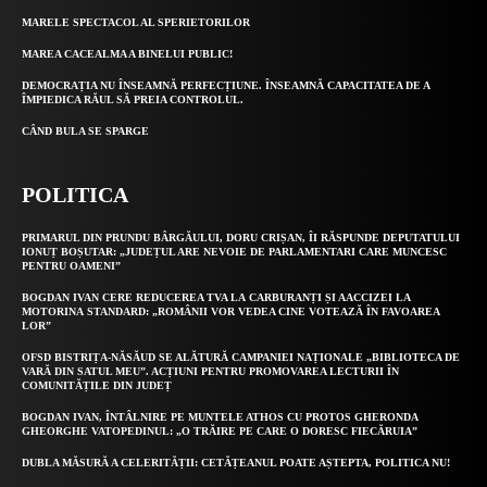
MARELE SPECTACOL AL SPERIETORILOR
MAREA CACEALMA A BINELUI PUBLIC!
DEMOCRAȚIA NU ÎNSEAMNĂ PERFECȚIUNE. ÎNSEAMNĂ CAPACITATEA DE A
ÎMPIEDICA RĂUL SĂ PREIA CONTROLUL.
CÂND BULA SE SPARGE
POLITICA
PRIMARUL DIN PRUNDU BÂRGĂULUI, DORU CRIȘAN, ÎI RĂSPUNDE DEPUTATULUI
IONUȚ BOȘUTAR: „JUDEȚUL ARE NEVOIE DE PARLAMENTARI CARE MUNCESC
PENTRU OAMENI”
BOGDAN IVAN CERE REDUCEREA TVA LA CARBURANȚI ȘI AACCIZEI LA
MOTORINA STANDARD: „ROMÂNII VOR VEDEA CINE VOTEAZĂ ÎN FAVOAREA
LOR”
OFSD BISTRIȚA-NĂSĂUD SE ALĂTURĂ CAMPANIEI NAȚIONALE „BIBLIOTECA DE
VARĂ DIN SATUL MEU”. ACȚIUNI PENTRU PROMOVAREA LECTURII ÎN
COMUNITĂȚILE DIN JUDEȚ
BOGDAN IVAN, ÎNTÂLNIRE PE MUNTELE ATHOS CU PROTOS GHERONDA
GHEORGHE VATOPEDINUL: „O TRĂIRE PE CARE O DORESC FIECĂRUIA”
DUBLA MĂSURĂ A CELERITĂȚII: CETĂȚEANUL POATE AȘTEPTA, POLITICA NU!