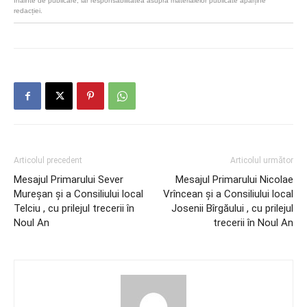
înainte de publicare, iar responsabilitatea asupra materialelor publicate aparține
redacției.
Articolul precedent
Articolul următor
Mesajul Primarului Sever
Mesajul Primarului Nicolae
Mureșan și a Consiliului local
Vrîncean și a Consiliului local
Telciu , cu prilejul trecerii în
Josenii Bîrgăului , cu prilejul
Noul An
trecerii în Noul An