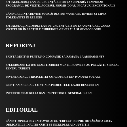
SPITALUL JUDEȚEAN DE URGENȚĂ BISTRIȚA SUSPENDĂ TEMPORAR
PROGRAMUL DE VIZITE. ACCESUL PERMIS DOAR ÎN CAZURI EXCEPȚIONALE
CÂND CREDINȚA DEVINE MASCĂ: DESPRE VANITATE, INVIDIE ȘI LIPSA
TOLERANȚEI ÎN RELIGIE
SPITALUL CLINIC JUDEȚEAN DE URGENȚĂ BISTRIȚA ANUNȚĂ RELUAREA
VIZITELOR ÎN SECȚIILE CHIRURGIE GENERALĂ ȘI GINECOLOGIE
REPORTAJ
EXISTĂ MOTIVE PENTRU O COMPANIE SĂ RĂMÂNĂ LA ABONAMENT?
SPLENDOARE LA 1600 M ALTITUDINE: MUNȚII RODNEI S-AU PREGĂTIT SPECIAL
PENTRU TURIȘTI
INVENTATORUL TRICICLETEI CU ACOPERIS DIN PANOURI SOLARE
CRISTIAN NICULAE, CONTINUA PROIECTELE LA ADI DESEURI BN
INTERVIU CU AURELIA DAN, INSPECTORUL GENERAL ISJ BN
EDITORIAL
CÂND TIMPUL A DEVENIT AVOCATUL PERFECT DESPRE HOTĂRÂREA CJUE,
OBLIGAȚIILE ÎNALTEI CURȚI ȘI ÎNCREDEREA ÎN JUSTIȚIE