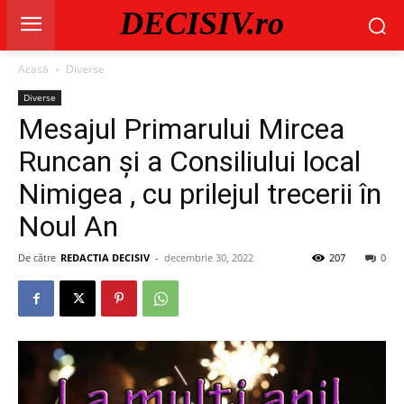
DECISIV.ro
Acasă
Diverse
Diverse
Mesajul Primarului Mircea
Runcan și a Consiliului local
Nimigea , cu prilejul trecerii în
Noul An
De către
REDACTIA DECISIV
-
decembrie 30, 2022
207
0