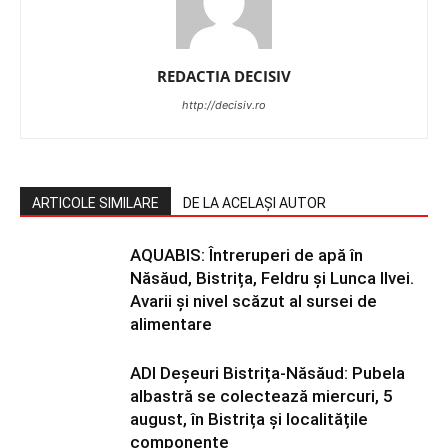
REDACTIA DECISIV
http://decisiv.ro
ARTICOLE SIMILARE
DE LA ACELAȘI AUTOR
AQUABIS: Întreruperi de apă în
Năsăud, Bistrița, Feldru și Lunca Ilvei.
Avarii și nivel scăzut al sursei de
alimentare
ADI Deșeuri Bistrița-Năsăud: Pubela
albastră se colectează miercuri, 5
august, în Bistrița și localitățile
componente