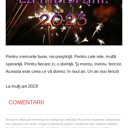
Pentru vremurile bune, recunoştinţă. Pentru cele rele, multă
speranţă. Pentru fiecare zi, o dorinţă. Şi mereu, mereu, fericire.
Aceasta este ceea ce vă doresc în noul an. Un an nou fericit!
La mulţi ani 2023!
COMENTARII
Decisiv.ro utilizează tehnologii de inteligență artificială (IA) pentru realizarea, adaptarea
sau editarea unor texte, imagini și elemente grafice. Conținutul este verificat editorial