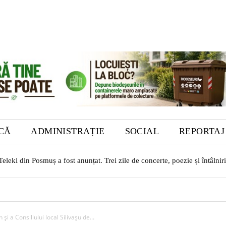
ICĂ
ADMINISTRAȚIE
SOCIAL
REPORTAJ
eleki din Posmuș a fost anunțat. Trei zile de concerte, poezie și întâlniri
 a Consiliului local Silivașu de...