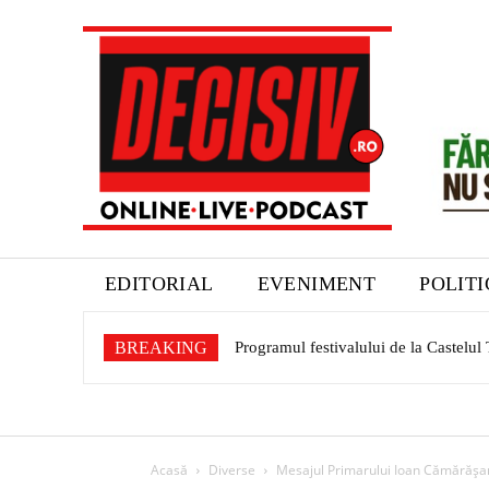
EDITORIAL
EVENIMENT
POLIT
BREAKING
Programul festivalului de la Castelul T
Acasă
Diverse
Mesajul Primarului Ioan Cămărășan și