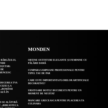
MONDEN
 BÂRGĂULUI,
OBȚINE OUTFITURI ELEGANTE ȘI FEMININE CU
UNDE
PĂLĂRII DAMĂ
OȘUTAR:
 DE
CUMPARA SAMPOANE PROFESIONALE PENTRU
 MUNCESC
TIPUL TAU DE PAR
CARE ESTE IMPORTANTA FLORILOR ARTIFICIALE
EDUCEREA TVA
DECORATIVE?
CCIZEI LA
 „ROMÂNII
URSITOARE BOTEZ BUCURESTI PENTRU UN
AZĂ ÎN
MOMENT DE NEUITAT
MANCARE GRECEASCA PENTRU PLACEREA TA
D SE ALĂTURĂ
CULINARA
E „BIBLIOTECA