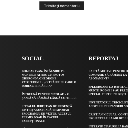
Alternative:
SOCIAL
REPORTAJ
BOGDAN IVAN, ÎNTÂLNIRE PE
EXISTĂ MOTIVE PENTRU 
MUNTELE ATHOS CU PROTOS
COMPANIE SĂ RĂMÂNĂ LA
GHERONDA GHEORGHE
ABONAMENT?
VATOPEDINUL: „O TRĂIRE PE CARE O
DORESC FIECĂRUIA”
SPLENDOARE LA 1600 M AL
MUNȚII RODNEI S-AU PRE
ÎMPREUNĂ PENTRU NICOLAE – O
SPECIAL PENTRU TURIȘTI
ȘANSĂ SĂ RĂMÂNĂ LÂNGĂ COPIII LUI
INVENTATORUL TRICICLET
SPITALUL JUDEȚEAN DE URGENȚĂ
ACOPERIS DIN PANOURI S
BISTRIȚA SUSPENDĂ TEMPORAR
PROGRAMUL DE VIZITE. ACCESUL
CRISTIAN NICULAE, CONT
PERMIS DOAR ÎN CAZURI
PROIECTELE LA ADI DESE
EXCEPȚIONALE
INTERVIU CU AURELIA DAN