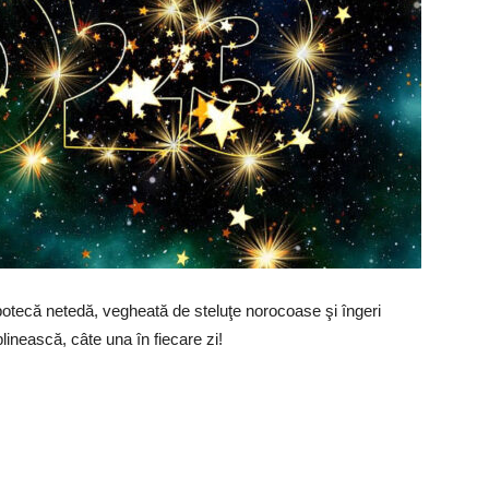
potecă netedă, vegheată de steluţe norocoase şi îngeri
plinească, câte una în fiecare zi!