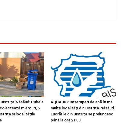
 Bistrița-Năsăud: Pubela
AQUABIS: Întreruperi de apă în mai
 colectează miercuri, 5
multe localități din Bistrița-Năsăud.
strița și localitățile
Lucrările din Bistrița se prelungesc
e
până la ora 21:00