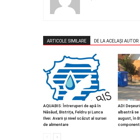
ARTICOLE SIMILARE
DE LA ACELAȘI AUTOR
AQUABIS: Întreruperi de apă în
ADI Deșeuri
Năsăud, Bistrița, Feldru și Lunca
albastră se
Ilvei. Avarii și nivel scăzut al sursei
august, în Bi
de alimentare
component