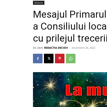
Diverse
Mesajul Primarul
a Consiliului loca
cu prilejul trecer
De către
REDACTIA DECISIV
-
decembrie 30, 2022