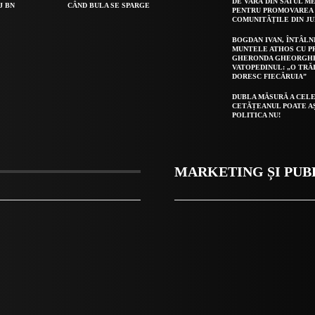
DE VARĂ DIN SATUL ME
J BN
CÂND BULA SE SPARGE
PENTRU PROMOVAREA 
COMUNITĂȚILE DIN J
BOGDAN IVAN, ÎNTÂLN
MUNTELE ATHOS CU P
GHERONDA GHEORGH
VATOPEDINUL: „O TRĂ
DORESC FIECĂRUIA”
DUBLA MĂSURĂ A CELE
CETĂȚEANUL POATE A
POLITICA NU!
MARKETING ȘI PUB