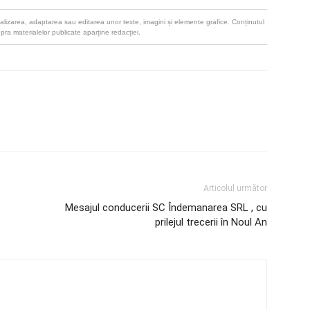
u realizarea, adaptarea sau editarea unor texte, imagini și elemente grafice. Conținutul
upra materialelor publicate aparține redacției.
Articolul următor
Mesajul conducerii SC Îndemanarea SRL , cu
prilejul trecerii în Noul An