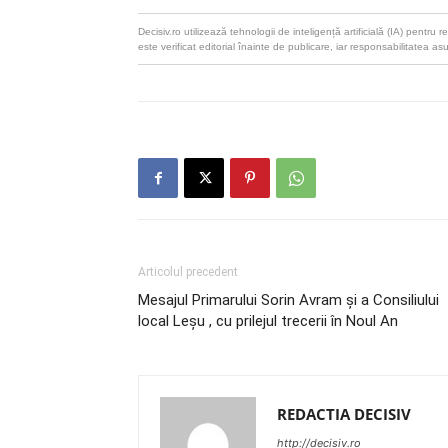
Decisiv.ro utilizează tehnologii de inteligență artificială (IA) pentr
este verificat editorial înainte de publicare, iar responsabilitatea as
Articolul precedent
Mesajul Primarului Sorin Avram și a Consiliului
local Leșu , cu prilejul trecerii în Noul An
REDACTIA DECISIV
http://decisiv.ro