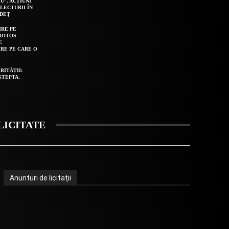
U”. ACȚIUNI
LECTURII ÎN
UDEȚ
IRE PE
ROTOS
E
IRE PE CARE O
RITĂȚII:
ȘTEPTA,
LICITATE
Anunturi de licitații