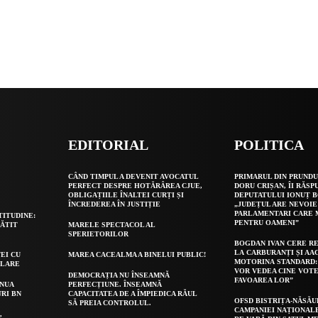
EDITORIAL
POLITICA
O
CÂND TIMPUL A DEVENIT AVOCATUL
PRIMARUL DIN PRUNDU
PERFECT DESPRE HOTĂRÂREA CJUE,
DORU CRIȘAN, ÎI RĂSP
OBLIGAȚIILE ÎNALTEI CURȚI ȘI
DEPUTATULUI IONUȚ B
ÎNCREDEREA ÎN JUSTIȚIE
„JUDEȚUL ARE NEVOIE
PARLAMENTARI CARE
TITUDINE:
PENTRU OAMENI”
GĂTIT
MARELE SPECTACOL AL
SPERIETORILOR
BOGDAN IVAN CERE R
LA CARBURANȚI ȘI AA
EI CU
MAREA CACEALMA A BINELUI PUBLIC!
MOTORINA STANDARD:
OLARE
VOR VEDEA CINE VOTE
DEMOCRAȚIA NU ÎNSEAMNĂ
FAVOAREA LOR”
INUA
PERFECȚIUNE. ÎNSEAMNĂ
URI BN
CAPACITATEA DE A ÎMPIEDICA RĂUL
OFSD BISTRIȚA-NĂSĂU
SĂ PREIA CONTROLUL.
CAMPANIEI NAȚIONAL
,