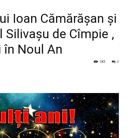
ui Ioan Cămărășan și
l Silivașu de Cîmpie ,
ii în Noul An
183
0