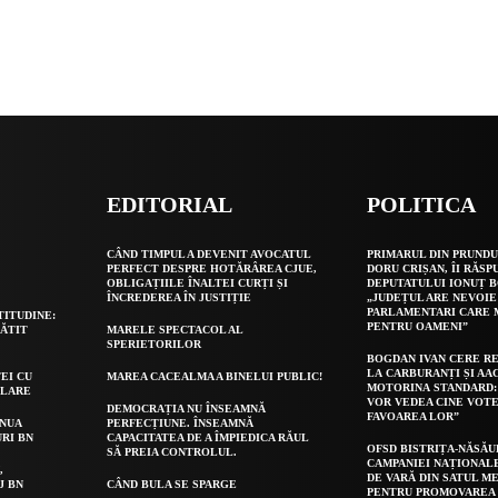
EDITORIAL
POLITICA
O
CÂND TIMPUL A DEVENIT AVOCATUL
PRIMARUL DIN PRUNDU
PERFECT DESPRE HOTĂRÂREA CJUE,
DORU CRIȘAN, ÎI RĂSP
OBLIGAȚIILE ÎNALTEI CURȚI ȘI
DEPUTATULUI IONUȚ B
ÎNCREDEREA ÎN JUSTIȚIE
„JUDEȚUL ARE NEVOIE
PARLAMENTARI CARE
TITUDINE:
PENTRU OAMENI”
GĂTIT
MARELE SPECTACOL AL
SPERIETORILOR
BOGDAN IVAN CERE R
LA CARBURANȚI ȘI AA
EI CU
MAREA CACEALMA A BINELUI PUBLIC!
MOTORINA STANDARD:
OLARE
VOR VEDEA CINE VOTE
DEMOCRAȚIA NU ÎNSEAMNĂ
FAVOAREA LOR”
INUA
PERFECȚIUNE. ÎNSEAMNĂ
URI BN
CAPACITATEA DE A ÎMPIEDICA RĂUL
OFSD BISTRIȚA-NĂSĂU
SĂ PREIA CONTROLUL.
CAMPANIEI NAȚIONAL
,
DE VARĂ DIN SATUL ME
J BN
CÂND BULA SE SPARGE
PENTRU PROMOVAREA 