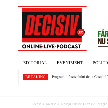
EDITORIAL
EVENIMENT
POLIT
BREAKING
Programul festivalului de la Castelul T
Acasă
Diverse
Mesajul Primarului Vasile Borș și a C