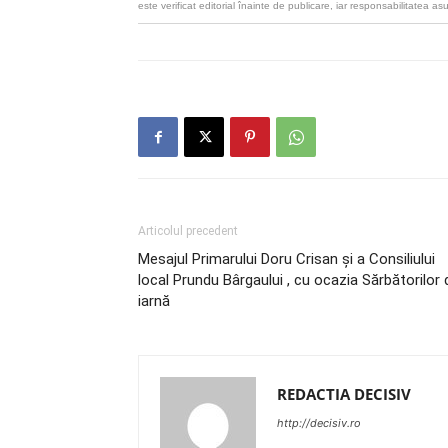
este verificat editorial înainte de publicare, iar responsabilitatea as
Articolul precedent
Mesajul Primarului Doru Crisan și a Consiliului
local Prundu Bârgaului , cu ocazia Sărbătorilor 
iarnă
REDACTIA DECISIV
http://decisiv.ro