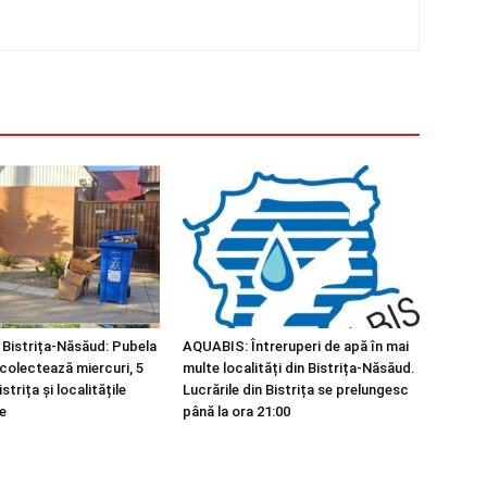
 Bistrița-Năsăud: Pubela
AQUABIS: Întreruperi de apă în mai
 colectează miercuri, 5
multe localități din Bistrița-Năsăud.
strița și localitățile
Lucrările din Bistrița se prelungesc
e
până la ora 21:00