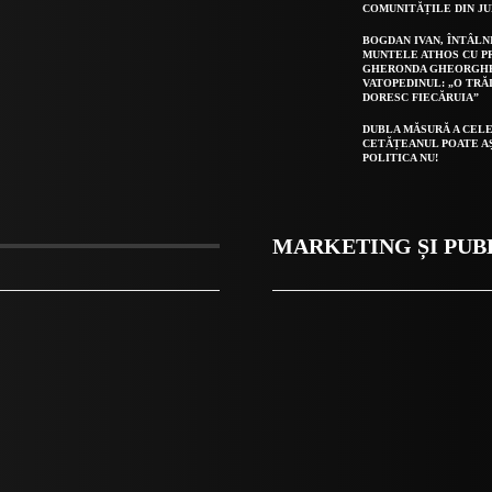
COMUNITĂȚILE DIN J
BOGDAN IVAN, ÎNTÂLN
MUNTELE ATHOS CU P
GHERONDA GHEORGH
VATOPEDINUL: „O TRĂ
DORESC FIECĂRUIA”
DUBLA MĂSURĂ A CELE
CETĂȚEANUL POATE A
POLITICA NU!
MARKETING ȘI PUB