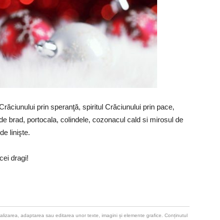
răciunului prin speranţă, spiritul Crăciunului prin pace,
e brad, portocala, colindele, cozonacul cald si mirosul de
de linişte.
 cei dragi!
u realizarea, adaptarea sau editarea unor texte, imagini și elemente grafice. Conținutul