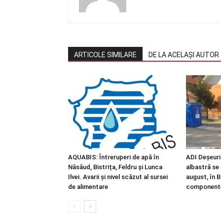
ARTICOLE SIMILARE
DE LA ACELAȘI AUTOR
AQUABIS: Întreruperi de apă în
ADI Deșeuri
Năsăud, Bistrița, Feldru și Lunca
albastră se
Ilvei. Avarii și nivel scăzut al sursei
august, în Bi
de alimentare
component