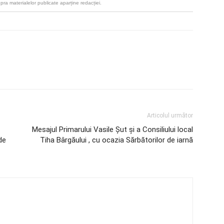
upra materialelor publicate aparține redacției.
Articolul următor
Mesajul Primarului Vasile Șut și a Consiliului local
de
Tiha Bârgăului , cu ocazia Sărbătorilor de iarnă