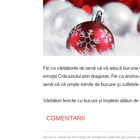
Fie ca sărbătorile de iarnă să vă aducă bucuria C
emoţia Crăciunului prin dragoste. Fie ca aroma d
iarnă să vă umple inimile de bucurie şi sufletele 
Sărbători fericite cu bucurii şi împliniri alături de
COMENTARII
Decisiv.ro utilizează tehnologii de inteligență artificială (IA) pentr