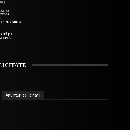
UDEȚ
IRE PE
ROTOS
E
IRE PE CARE O
RITĂȚII:
ȘTEPTA,
LICITATE
Anunturi de licitații