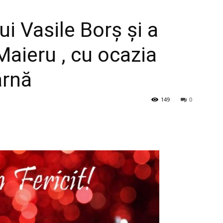
i Vasile Borș și a
 Maieru , cu ocazia
arnă
149
0