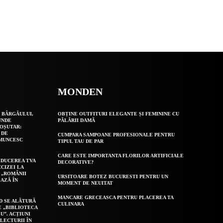
MONDEN
 BÂRGĂULUI,
OBȚINE OUTFITURI ELEGANTE ȘI FEMININE CU
UNDE
PĂLĂRII DAMĂ
OȘUTAR:
 DE
CUMPARA SAMPOANE PROFESIONALE PENTRU
 MUNCESC
TIPUL TAU DE PAR
CARE ESTE IMPORTANTA FLORILOR ARTIFICIALE
EDUCEREA TVA
DECORATIVE?
CCIZEI LA
 „ROMÂNII
URSITOARE BOTEZ BUCURESTI PENTRU UN
AZĂ ÎN
MOMENT DE NEUITAT
MANCARE GRECEASCA PENTRU PLACEREA TA
D SE ALĂTURĂ
CULINARA
E „BIBLIOTECA
U”. ACȚIUNI
LECTURII ÎN