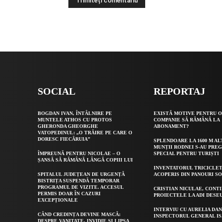
Alternative:
SOCIAL
REPORTAJ
BOGDAN IVAN, ÎNTÂLNIRE PE
EXISTĂ MOTIVE PENTRU 
MUNTELE ATHOS CU PROTOS
COMPANIE SĂ RĂMÂNĂ LA
GHERONDA GHEORGHE
ABONAMENT?
VATOPEDINUL: „O TRĂIRE PE CARE O
DORESC FIECĂRUIA”
SPLENDOARE LA 1600 M AL
MUNȚII RODNEI S-AU PRE
ÎMPREUNĂ PENTRU NICOLAE – O
SPECIAL PENTRU TURIȘTI
ȘANSĂ SĂ RĂMÂNĂ LÂNGĂ COPIII LUI
INVENTATORUL TRICICLET
SPITALUL JUDEȚEAN DE URGENȚĂ
ACOPERIS DIN PANOURI S
BISTRIȚA SUSPENDĂ TEMPORAR
PROGRAMUL DE VIZITE. ACCESUL
CRISTIAN NICULAE, CONT
PERMIS DOAR ÎN CAZURI
PROIECTELE LA ADI DESE
EXCEPȚIONALE
INTERVIU CU AURELIA DAN
CÂND CREDINȚA DEVINE MASCĂ:
INSPECTORUL GENERAL IS
DESPRE VANITATE, INVIDIE ȘI LIPSA