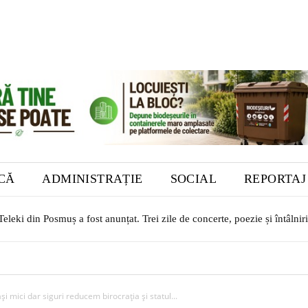
ICĂ
ADMINISTRAȚIE
SOCIAL
REPORTAJ
leki din Posmuș a fost anunțat. Trei zile de concerte, poezie și întâlniri 
o. O autovidanjă nouă, achiziționată din fonduri europene, a intrat în 
 mici dar siguri reducem birocrația și statul...