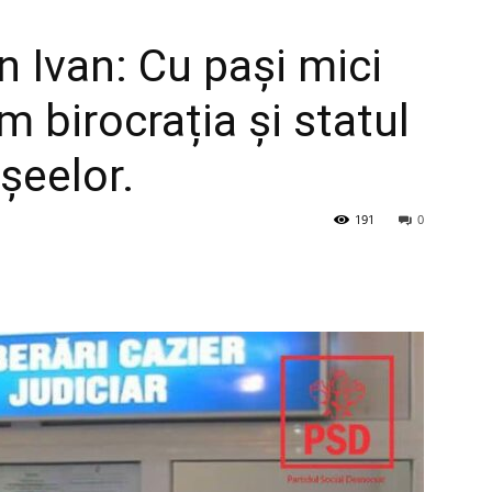
 Ivan: Cu pași mici
m birocrația și statul
ișeelor.
191
0