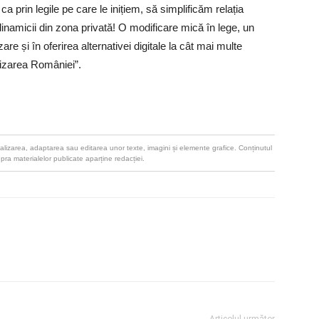
a prin legile pe care le inițiem, să simplificăm relația
namicii din zona privată! O modificare mică în lege, un
e și în oferirea alternativei digitale la cât mai multe
nizarea României”.
u realizarea, adaptarea sau editarea unor texte, imagini și elemente grafice. Conținutul
upra materialelor publicate aparține redacției.