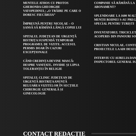
MUNTELE ATHOS CU PROTOS
COMPANIE SĂ RĂMÂNĂ LA
GHERONDA GHEORGHE
ABONAMENT?
VATOPEDINUL: „O TRĂIRE PE CARE O
DORESC FIECĂRUIA”
SPLENDOARE LA 1600 M AL
MUNȚII RODNEI S-AU PRE
ÎMPREUNĂ PENTRU NICOLAE – O
SPECIAL PENTRU TURIȘTI
ȘANSĂ SĂ RĂMÂNĂ LÂNGĂ COPIII LUI
INVENTATORUL TRICICLET
SPITALUL JUDEȚEAN DE URGENȚĂ
ACOPERIS DIN PANOURI S
BISTRIȚA SUSPENDĂ TEMPORAR
PROGRAMUL DE VIZITE. ACCESUL
CRISTIAN NICULAE, CONT
PERMIS DOAR ÎN CAZURI
PROIECTELE LA ADI DESE
EXCEPȚIONALE
INTERVIU CU AURELIA DAN
CÂND CREDINȚA DEVINE MASCĂ:
INSPECTORUL GENERAL IS
DESPRE VANITATE, INVIDIE ȘI LIPSA
TOLERANȚEI ÎN RELIGIE
SPITALUL CLINIC JUDEȚEAN DE
URGENȚĂ BISTRIȚA ANUNȚĂ
RELUAREA VIZITELOR ÎN SECȚIILE
CHIRURGIE GENERALĂ ȘI
GINECOLOGIE
CONTACT REDACȚIE