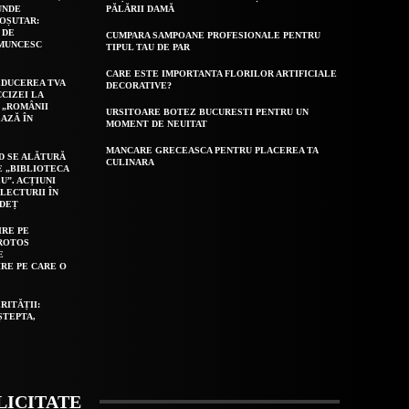
UNDE
PĂLĂRII DAMĂ
OȘUTAR:
 DE
CUMPARA SAMPOANE PROFESIONALE PENTRU
 MUNCESC
TIPUL TAU DE PAR
CARE ESTE IMPORTANTA FLORILOR ARTIFICIALE
EDUCEREA TVA
DECORATIVE?
CCIZEI LA
 „ROMÂNII
URSITOARE BOTEZ BUCURESTI PENTRU UN
AZĂ ÎN
MOMENT DE NEUITAT
MANCARE GRECEASCA PENTRU PLACEREA TA
D SE ALĂTURĂ
CULINARA
E „BIBLIOTECA
U”. ACȚIUNI
LECTURII ÎN
UDEȚ
IRE PE
ROTOS
E
IRE PE CARE O
RITĂȚII:
ȘTEPTA,
LICITATE