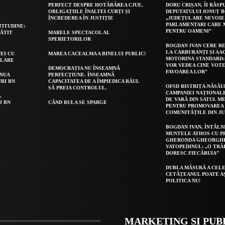
PERFECT DESPRE HOTĂRÂREA CJUE,
DORU CRIȘAN, ÎI RĂSP
OBLIGAȚIILE ÎNALTEI CURȚI ȘI
DEPUTATULUI IONUȚ B
ÎNCREDEREA ÎN JUSTIȚIE
„JUDEȚUL ARE NEVOIE
PARLAMENTARI CARE
TITUDINE:
PENTRU OAMENI”
GĂTIT
MARELE SPECTACOL AL
SPERIETORILOR
BOGDAN IVAN CERE R
LA CARBURANȚI ȘI AA
EI CU
MAREA CACEALMA A BINELUI PUBLIC!
MOTORINA STANDARD:
OLARE
VOR VEDEA CINE VOTE
DEMOCRAȚIA NU ÎNSEAMNĂ
FAVOAREA LOR”
INUA
PERFECȚIUNE. ÎNSEAMNĂ
URI BN
CAPACITATEA DE A ÎMPIEDICA RĂUL
OFSD BISTRIȚA-NĂSĂU
SĂ PREIA CONTROLUL.
CAMPANIEI NAȚIONAL
,
DE VARĂ DIN SATUL ME
J BN
CÂND BULA SE SPARGE
PENTRU PROMOVAREA 
COMUNITĂȚILE DIN J
BOGDAN IVAN, ÎNTÂLN
MUNTELE ATHOS CU P
GHERONDA GHEORGH
VATOPEDINUL: „O TRĂ
DORESC FIECĂRUIA”
DUBLA MĂSURĂ A CELE
CETĂȚEANUL POATE A
POLITICA NU!
MARKETING ȘI PUB