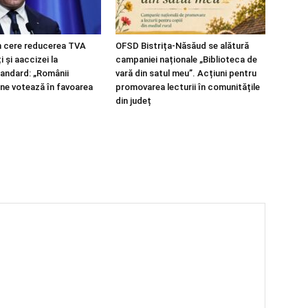
n cere reducerea TVA
OFSD Bistrița-Năsăud se alătură
i și aaccizei la
campaniei naționale „Biblioteca de
andard: „Românii
vară din satul meu”. Acțiuni pentru
ine votează în favoarea
promovarea lecturii în comunitățile
din județ