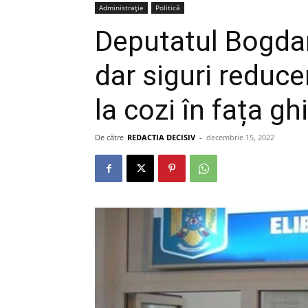
Administrație
Politică
Deputatul Bogdan
dar siguri reduce
la cozi în fața gh
De către
REDACTIA DECISIV
-
decembrie 15, 2022