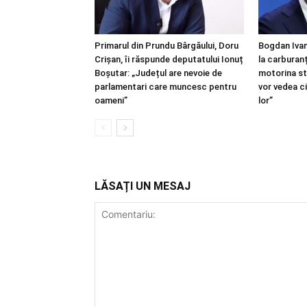
Primarul din Prundu Bârgăului, Doru
Bogdan Iva
Crișan, îi răspunde deputatului Ionuț
la carburanț
Boșutar: „Județul are nevoie de
motorina st
parlamentari care muncesc pentru
vor vedea c
oameni”
lor”
LĂSAȚI UN MESAJ