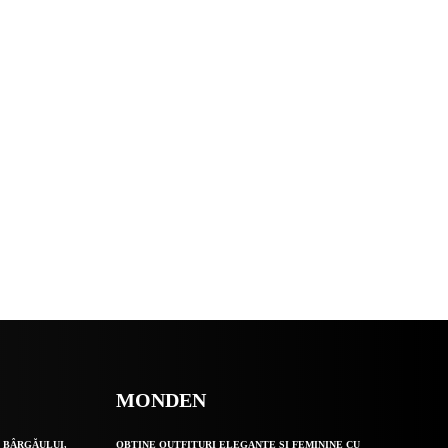
MONDEN
 BÂRGĂULUI,
OBȚINE OUTFITURI ELEGANTE ȘI FEMININE CU