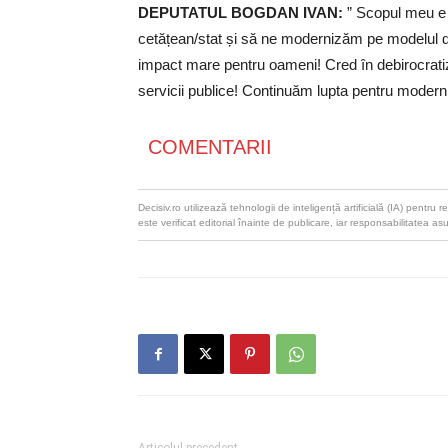
DEPUTATUL BOGDAN IVAN:
” Scopul meu e c
cetățean/stat și să ne modernizăm pe modelul di
impact mare pentru oameni! Cred în debirocratizar
servicii publice! Continuăm lupta pentru moder
COMENTARII
Decisiv.ro utilizează tehnologii de inteligență artificială (IA) pentr
este verificat editorial înainte de publicare, iar responsabilitatea as