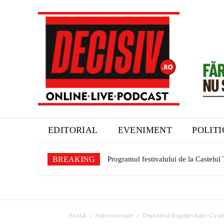
EDITORIAL
EVENIMENT
POLIT
BREAKING
Programul festivalului de la Castelul Te
Aquabis își modernizează parcul aut
Acasă
Administrație
Deputatul Bogdan Ivan: Cu pași