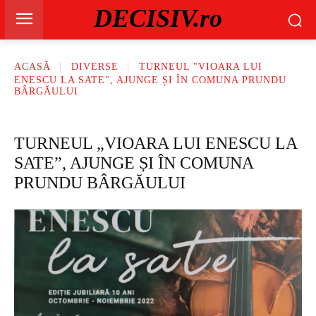
DECISIV.ro
ACASĂ
DIVERSE
TURNEUL "VIOARA LUI
ENESCU LA SATE", AJUNGE ȘI ÎN COMUNA PRUNDU
BÂRGĂULUI
TURNEUL „VIOARA LUI ENESCU LA
SATE”, AJUNGE ȘI ÎN COMUNA
PRUNDU BÂRGĂULUI