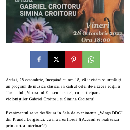
Astăzi, 28 octombrie, începând cu ora 18, vă invităm să urmăriți
un program de muzică clasică, în cadrul celei de-a zecea ediții a
Turneului „Vioara lui Enescu la sate”, cu participarea
violoniștilor Gabriel Croitoru și Simina Croitoru!
Evenimentul se va desfășura în Sala de evenimente „Wings DDC”
din Prundu Bârgăului, cu intrarea liberă !(Accesul se realizează
prin curtea interioară!)