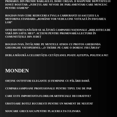
PRIMARUL DIN PRUNDU BÂRGĂULUI, DORU CRIȘAN, ÎI RĂSPUNDE DEPUTATULUI
IONUȚ BOȘUTAR: „JUDEȚUL ARE NEVOIE DE PARLAMENTARI CARE MUNCESC
PENTRU OAMENI”
BOGDAN IVAN CERE REDUCEREA TVA LA CARBURANȚI ȘI AACCIZEI LA
MOTORINA STANDARD: „ROMÂNII VOR VEDEA CINE VOTEAZĂ ÎN FAVOAREA
LOR”
OFSD BISTRIȚA-NĂSĂUD SE ALĂTURĂ CAMPANIEI NAȚIONALE „BIBLIOTECA DE
VARĂ DIN SATUL MEU”. ACȚIUNI PENTRU PROMOVAREA LECTURII ÎN
COMUNITĂȚILE DIN JUDEȚ
BOGDAN IVAN, ÎNTÂLNIRE PE MUNTELE ATHOS CU PROTOS GHERONDA
GHEORGHE VATOPEDINUL: „O TRĂIRE PE CARE O DORESC FIECĂRUIA”
DUBLA MĂSURĂ A CELERITĂȚII: CETĂȚEANUL POATE AȘTEPTA, POLITICA NU!
MONDEN
OBȚINE OUTFITURI ELEGANTE ȘI FEMININE CU PĂLĂRII DAMĂ
CUMPARA SAMPOANE PROFESIONALE PENTRU TIPUL TAU DE PAR
CARE ESTE IMPORTANTA FLORILOR ARTIFICIALE DECORATIVE?
URSITOARE BOTEZ BUCURESTI PENTRU UN MOMENT DE NEUITAT
MANCARE GRECEASCA PENTRU PLACEREA TA CULINARA