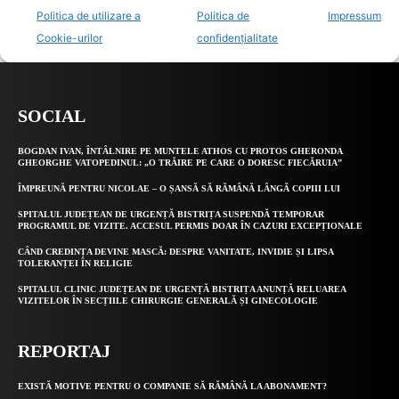
SOCIAL
BOGDAN IVAN, ÎNTÂLNIRE PE MUNTELE ATHOS CU PROTOS GHERONDA
GHEORGHE VATOPEDINUL: „O TRĂIRE PE CARE O DORESC FIECĂRUIA”
ÎMPREUNĂ PENTRU NICOLAE – O ȘANSĂ SĂ RĂMÂNĂ LÂNGĂ COPIII LUI
SPITALUL JUDEȚEAN DE URGENȚĂ BISTRIȚA SUSPENDĂ TEMPORAR
PROGRAMUL DE VIZITE. ACCESUL PERMIS DOAR ÎN CAZURI EXCEPȚIONALE
CÂND CREDINȚA DEVINE MASCĂ: DESPRE VANITATE, INVIDIE ȘI LIPSA
TOLERANȚEI ÎN RELIGIE
SPITALUL CLINIC JUDEȚEAN DE URGENȚĂ BISTRIȚA ANUNȚĂ RELUAREA
VIZITELOR ÎN SECȚIILE CHIRURGIE GENERALĂ ȘI GINECOLOGIE
REPORTAJ
EXISTĂ MOTIVE PENTRU O COMPANIE SĂ RĂMÂNĂ LA ABONAMENT?