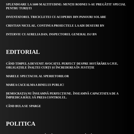
SPLENDOARE LA 1600 M ALTITUDINE: MUNȚII RODNEI S-AU PREGĂTIT SPECIAL
PENTRU TURIȘTI
INVENTATORUL TRICICLETEI CU ACOPERIS DIN PANOURI SOLARE
CRISTIAN NICULAE, CONTINUA PROIECTELE LA ADI DESEURI BN
INTERVIU CU AURELIA DAN, INSPECTORUL GENERAL ISJ BN
EDITORIAL
CÂND TIMPUL A DEVENIT AVOCATUL PERFECT DESPRE HOTĂRÂREA CJUE,
OBLIGAȚIILE ÎNALTEI CURȚI ȘI ÎNCREDEREA ÎN JUSTIȚIE
MARELE SPECTACOL AL SPERIETORILOR
MAREA CACEALMA A BINELUI PUBLIC!
DEMOCRAȚIA NU ÎNSEAMNĂ PERFECȚIUNE. ÎNSEAMNĂ CAPACITATEA DE A
ÎMPIEDICA RĂUL SĂ PREIA CONTROLUL.
CÂND BULA SE SPARGE
POLITICA