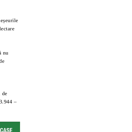
eșeurile
lectare
ă nu
 de
l de
63.944 –