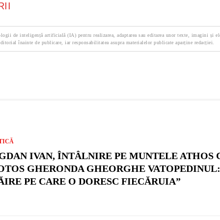
II
logii de inteligență artificială (IA) pentru realizarea, adaptarea sau editarea unor texte, imagini și e
ditorial înainte de publicare, iar responsabilitatea asupra materialelor publicate aparține redacției.
TICĂ
GDAN IVAN, ÎNTÂLNIRE PE MUNTELE ATHOS 
OTOS GHERONDA GHEORGHE VATOPEDINUL:
ĂIRE PE CARE O DORESC FIECĂRUIA”