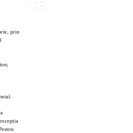
rie, prin
l
ton;
metal.
 a
excepția
 Pentru