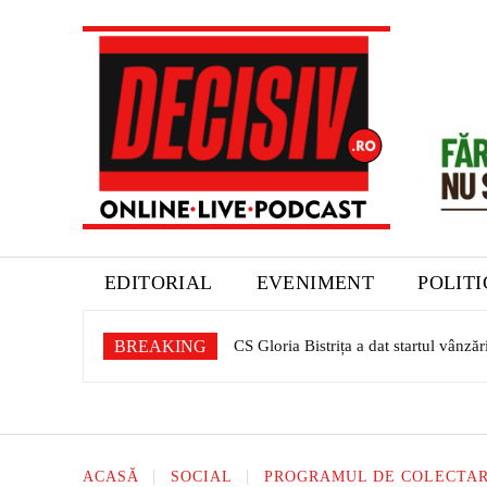
EDITORIAL
EVENIMENT
POLIT
BREAKING
CS Gloria Bistrița a dat startul vânzări
Expoziție dedicată patrimoniului sași
ACASĂ
SOCIAL
PROGRAMUL DE COLECTARE