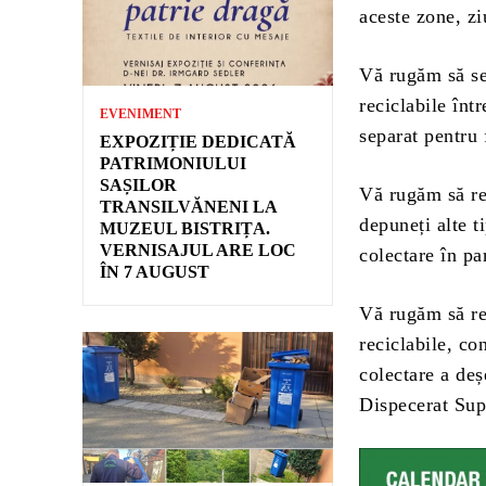
aceste zone, z
Vă rugăm să sep
reciclabile înt
EVENIMENT
separat pentru 
EXPOZIȚIE DEDICATĂ
PATRIMONIULUI
SAȘILOR
Vă rugăm să res
TRANSILVĂNENI LA
depuneți alte t
MUZEUL BISTRIȚA.
VERNISAJUL ARE LOC
colectare în pa
ÎN 7 AUGUST
Vă rugăm să res
reciclabile, co
colectare a deș
Dispecerat Su