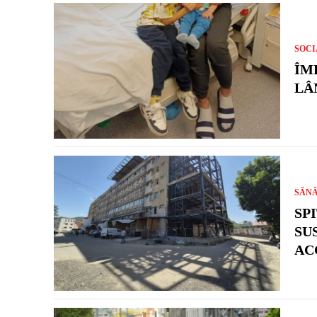
SOCI
ÎM
LÂ
SĂN
SP
SU
AC