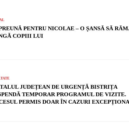
AL
PREUNĂ PENTRU NICOLAE – O ȘANSĂ SĂ RĂ
NGĂ COPIII LUI
ĂTATE
ITALUL JUDEȚEAN DE URGENȚĂ BISTRIȚA
SPENDĂ TEMPORAR PROGRAMUL DE VIZITE.
CESUL PERMIS DOAR ÎN CAZURI EXCEPȚION