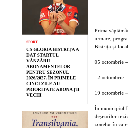
Prima săptămân
urmare, progra
SPORT
Bistrița și loc
CS GLORIA BISTRIȚA A
DAT STARTUL
VÂNZĂRII
05 octombrie – 
ABONAMENTELOR
PENTRU SEZONUL
12 octombrie – 
2026/2027. ÎN PRIMELE
CINCI ZILE AU
PRIORITATE ABONAȚII
19 octombrie – 
VECHI
În municipiul B
deșeurilor re
zonelor în care