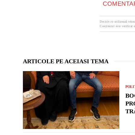
COMENTAR
Decisiv.ro utilizează tehno
Conținutul este verificat e
ARTICOLE PE ACEIASI TEMA
POLI
BO
PR
TR