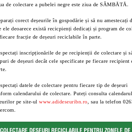
iua de colectare a pubelei negre este ziua de SÂMBĂTĂ.
arați corect deșeurile în gospodărie și să nu amestecați d
re ele deoarece există recicpienți dedicați și program de co
fiecare fracție de deșeuri reciclabile în parte.
pectați inscripționările de pe recipienții de colectare și s
ipuri de deșeuri decât cele specificate pe fiecare recipient
rte.
pectați datele de colectare pentru fiecare tip de deșeuri
nform calendarului de colectare. Puteți consulta calendaru
eurilor pe site-ul
www.adideseuribn.ro
, sau la telefon 02
percom.