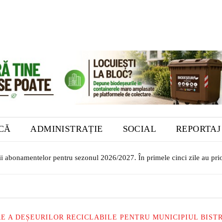
ICĂ
ADMINISTRAȚIE
SOCIAL
REPORTAJ
i abonamentelor pentru sezonul 2026/2027. În primele cinci zile au priori
lor transilvăneni la Muzeul Bistrița. Vernisajul are loc în 7 august
 A DEȘEURILOR RECICLABILE PENTRU MUNICIPIUL BISTR