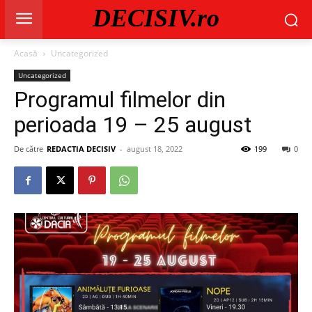
DECISIV.ro
Acasă
Uncategorized
Uncategorized
Programul filmelor din
perioada 19 – 25 august
De către
REDACTIA DECISIV
-
august 18, 2022
199
0