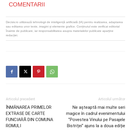
COMENTARII
Decisiv.ro utilizează tehnologii de inteligență artificială (IA) pentru realizarea, adaptarea
sau editarea unor texte, imagini și elemente grafice. Conținutul este verificat editorial
înainte de publicare, iar responsabilitatea asupra materialelor publicate aparține
redacției.
Articolul precedent
Articolul următor
ÎNMÂNAREA PRIMELOR
Ne așteaptă mai multe seri
EXTRASE DE CARTE
magice în cadrul evenimentului
FUNCIARĂ DIN COMUNA
”Povestea Vinului pe Pasajele
ROMULI
Bistriței” ajuns la a doua ediție