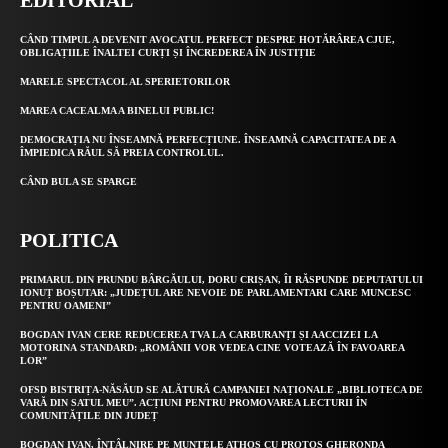
EDITORIAL
CÂND TIMPUL A DEVENIT AVOCATUL PERFECT DESPRE HOTĂRÂREA CJUE,
OBLIGAȚIILE ÎNALTEI CURȚI ȘI ÎNCREDEREA ÎN JUSTIȚIE
MARELE SPECTACOL AL SPERIETORILOR
MAREA CACEALMA A BINELUI PUBLIC!
DEMOCRAȚIA NU ÎNSEAMNĂ PERFECȚIUNE. ÎNSEAMNĂ CAPACITATEA DE A
ÎMPIEDICA RĂUL SĂ PREIA CONTROLUL.
CÂND BULA SE SPARGE
POLITICA
PRIMARUL DIN PRUNDU BÂRGĂULUI, DORU CRIȘAN, ÎI RĂSPUNDE DEPUTATULUI
IONUȚ BOȘUTAR: „JUDEȚUL ARE NEVOIE DE PARLAMENTARI CARE MUNCESC
PENTRU OAMENI”
BOGDAN IVAN CERE REDUCEREA TVA LA CARBURANȚI ȘI AACCIZEI LA
MOTORINA STANDARD: „ROMÂNII VOR VEDEA CINE VOTEAZĂ ÎN FAVOAREA
LOR”
OFSD BISTRIȚA-NĂSĂUD SE ALĂTURĂ CAMPANIEI NAȚIONALE „BIBLIOTECA DE
VARĂ DIN SATUL MEU”. ACȚIUNI PENTRU PROMOVAREA LECTURII ÎN
COMUNITĂȚILE DIN JUDEȚ
BOGDAN IVAN, ÎNTÂLNIRE PE MUNTELE ATHOS CU PROTOS GHERONDA