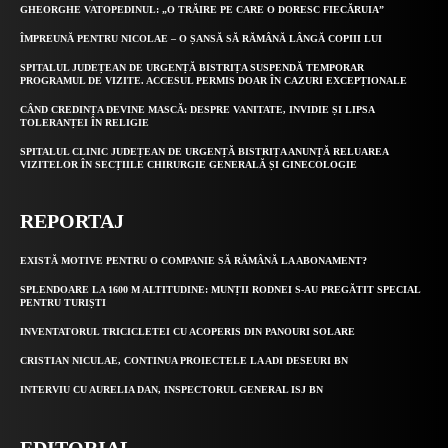
GHEORGHE VATOPEDINUL: „O TRĂIRE PE CARE O DORESC FIECĂRUIA”
ÎMPREUNĂ PENTRU NICOLAE – O ȘANSĂ SĂ RĂMÂNĂ LÂNGĂ COPIII LUI
SPITALUL JUDEȚEAN DE URGENȚĂ BISTRIȚA SUSPENDĂ TEMPORAR
PROGRAMUL DE VIZITE. ACCESUL PERMIS DOAR ÎN CAZURI EXCEPȚIONALE
CÂND CREDINȚA DEVINE MASCĂ: DESPRE VANITATE, INVIDIE ȘI LIPSA
TOLERANȚEI ÎN RELIGIE
SPITALUL CLINIC JUDEȚEAN DE URGENȚĂ BISTRIȚA ANUNȚĂ RELUAREA
VIZITELOR ÎN SECȚIILE CHIRURGIE GENERALĂ ȘI GINECOLOGIE
REPORTAJ
EXISTĂ MOTIVE PENTRU O COMPANIE SĂ RĂMÂNĂ LA ABONAMENT?
SPLENDOARE LA 1600 M ALTITUDINE: MUNȚII RODNEI S-AU PREGĂTIT SPECIAL
PENTRU TURIȘTI
INVENTATORUL TRICICLETEI CU ACOPERIS DIN PANOURI SOLARE
CRISTIAN NICULAE, CONTINUA PROIECTELE LA ADI DESEURI BN
INTERVIU CU AURELIA DAN, INSPECTORUL GENERAL ISJ BN