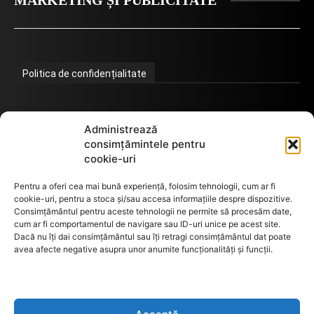
MARKETING ȘI PUBLICITATE
Politica de confidențialitate
Termeni de utilizare
Administrează
consimțămintele pentru
cookie-uri
Utilizarea cookie-urilor
Pentru a oferi cea mai bună experiență, folosim tehnologii, cum ar fi
cookie-uri, pentru a stoca și/sau accesa informațiile despre dispozitive.
Consimțământul pentru aceste tehnologii ne permite să procesăm date,
cum ar fi comportamentul de navigare sau ID-uri unice pe acest site.
GDPR
Dacă nu îți dai consimțământul sau îți retragi consimțământul dat poate
avea afecte negative asupra unor anumite funcționalități și funcții.
ANPC