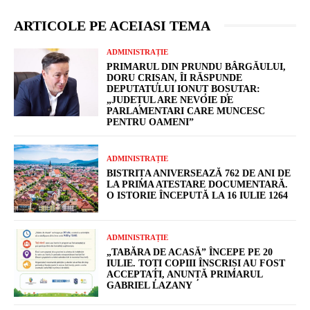
ARTICOLE PE ACEIASI TEMA
ADMINISTRAȚIE
PRIMARUL DIN PRUNDU BÂRGĂULUI,
DORU CRIȘAN, ÎI RĂSPUNDE
DEPUTATULUI IONUȚ BOȘUTAR:
„JUDEȚUL ARE NEVOIE DE
PARLAMENTARI CARE MUNCESC
PENTRU OAMENI”
ADMINISTRAȚIE
BISTRIȚA ANIVERSEAZĂ 762 DE ANI DE
LA PRIMA ATESTARE DOCUMENTARĂ.
O ISTORIE ÎNCEPUTĂ LA 16 IULIE 1264
ADMINISTRAȚIE
„TABĂRA DE ACASĂ” ÎNCEPE PE 20
IULIE. TOȚI COPIII ÎNSCRIȘI AU FOST
ACCEPTAȚI, ANUNȚĂ PRIMARUL
GABRIEL LAZANY