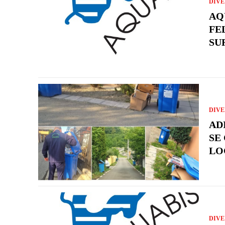
DIVE
AQ
FEL
SU
DIVE
AD
SE
LO
DIVE