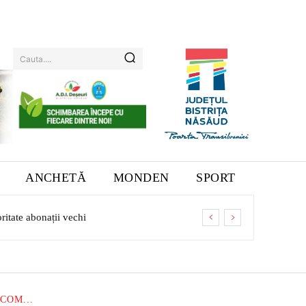
Cauta....
ANCHETĂ
MONDEN
SPORT
ate abonații vechi
COM...