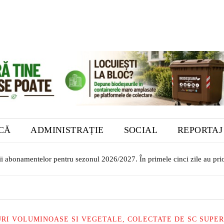
ICĂ
ADMINISTRAȚIE
SOCIAL
REPORTAJ
 abonamentelor pentru sezonul 2026/2027. În primele cinci zile au priorit
or transilvăneni la Muzeul Bistrița. Vernisajul are loc în 7 august
URI VOLUMINOASE SI VEGETALE, COLECTATE DE SC SUPER