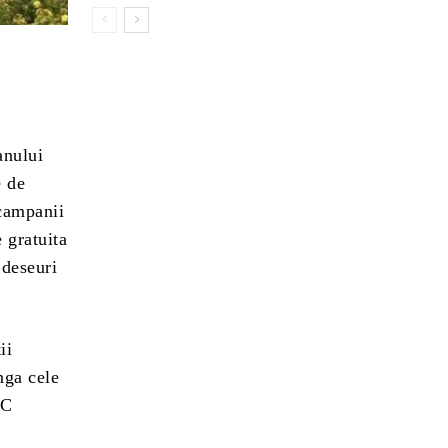
anului
e de
 campanii
 gratuita
 deseuri
ii
nga cele
.C