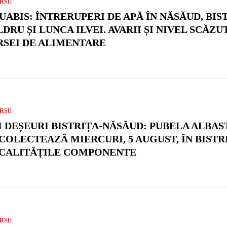
RSE
UABIS: ÎNTRERUPERI DE APĂ ÎN NĂSĂUD, BIS
DRU ȘI LUNCA ILVEI. AVARII ȘI NIVEL SCĂZU
RSEI DE ALIMENTARE
RSE
I DEȘEURI BISTRIȚA-NĂSĂUD: PUBELA ALBAS
 COLECTEAZĂ MIERCURI, 5 AUGUST, ÎN BISTRI
CALITĂȚILE COMPONENTE
RSE