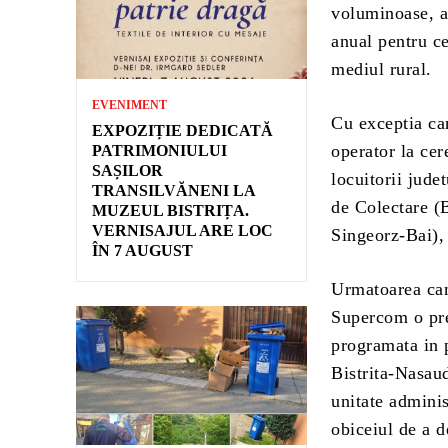
voluminoase, al
anual pentru ce
mediul rural.
EVENIMENT
Cu exceptia cam
EXPOZIȚIE DEDICATĂ
operator la cer
PATRIMONIULUI
SAȘILOR
locuitorii jude
TRANSILVĂNENI LA
de Colectare (B
MUZEUL BISTRIȚA.
VERNISAJUL ARE LOC
Singeorz-Bai), 
ÎN 7 AUGUST
Urmatoarea cam
Supercom o preg
programata in 
Bistrita-Nasaud
unitate adminis
obiceiul de a 