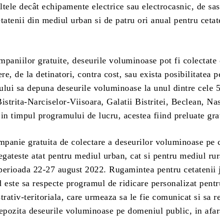
tele decât echipamente electrice sau electrocasnic, de sas
tatenii din mediul urban si de patru ori anual pentru cetat
paniilor gratuite, deseurile voluminoase pot fi colectate 
ere, de la detinatori, contra cost, sau exista posibilitatea p
tului sa depuna deseurile voluminoase la unul dintre cele 
istrita-Narciselor-Viisoara, Galatii Bistritei, Beclean, N
in timpul programului de lucru, acestea fiind preluate grat
panie gratuita de colectare a deseurilor voluminoase pe 
ateste atat pentru mediul urban, cat si pentru mediul rur
perioada 22-27 august 2022. Rugamintea pentru cetatenii 
 este sa respecte programul de ridicare personalizat pentr
trativ-teritoriala, care urmeaza sa le fie comunicat si sa r
depozita deseurile voluminoase pe domeniul public, in afa