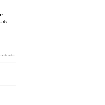
ra,
l de
lemente grafice.