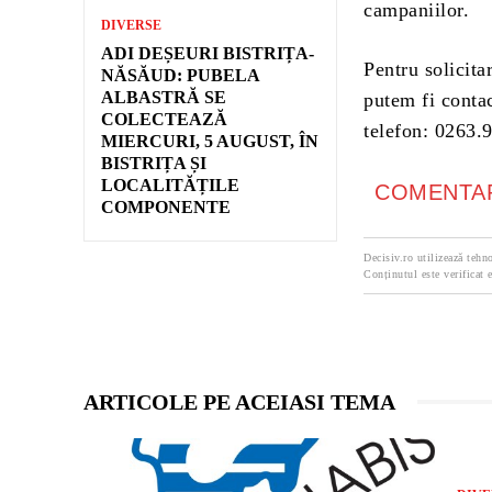
campaniilor.
DIVERSE
ADI DEȘEURI BISTRIȚA-
Pentru solicita
NĂSĂUD: PUBELA
ALBASTRĂ SE
putem fi conta
COLECTEAZĂ
telefon: 0263.
MIERCURI, 5 AUGUST, ÎN
BISTRIȚA ȘI
LOCALITĂȚILE
COMENTAR
COMPONENTE
Decisiv.ro utilizează tehno
Conținutul este verificat e
ARTICOLE PE ACEIASI TEMA