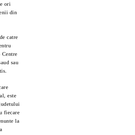
e ori
enii din
de catre
entru
5 Centre
asaud sau
is.
care
al, este
judetului
u fiecare
enunte la
ra