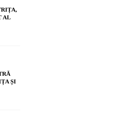
TRIȚA,
T AL
TRĂ
ȚA ȘI