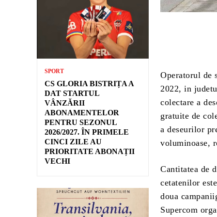
SPORT
Operatorul de 
CS GLORIA BISTRIȚA A
2022, in judetu
DAT STARTUL
colectare a des
VÂNZĂRII
ABONAMENTELOR
gratuite de col
PENTRU SEZONUL
a deseurilor pr
2026/2027. ÎN PRIMELE
CINCI ZILE AU
voluminoase, r
PRIORITATE ABONAȚII
VECHI
Cantitatea de d
cetatenilor est
doua campaniig
Supercom organ