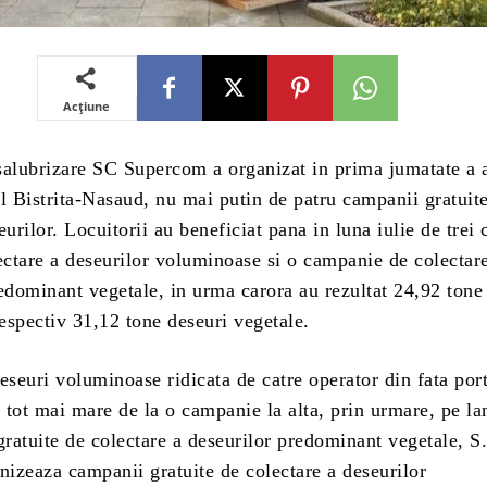
Acțiune
salubrizare SC Supercom a organizat in prima jumatate a 
l Bistrita-Nasaud, nu mai putin de patru campanii gratuit
eurilor. Locuitorii au beneficiat pana in luna iulie de trei
ectare a deseurilor voluminoase si o campanie de colectare
edominant vegetale, in urma carora au rezultat 24,92 tone
espectiv 31,12 tone deseuri vegetale.
eseuri voluminoase ridicata de catre operator din fata port
e tot mai mare de la o campanie la alta, prin urmare, pe la
ratuite de colectare a deseurilor predominant vegetale, S
izeaza campanii gratuite de colectare a deseurilor