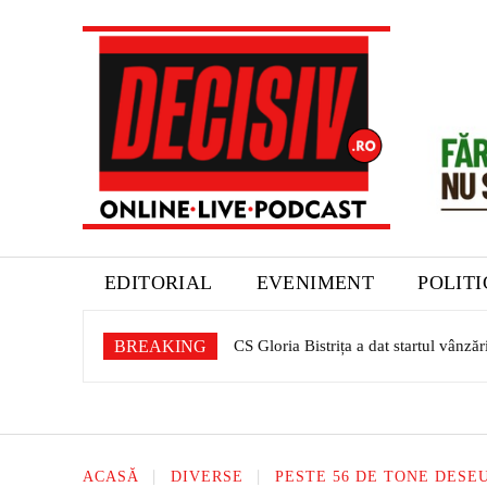
EDITORIAL
EVENIMENT
POLIT
BREAKING
CS Gloria Bistrița a dat startul vânzării
Expoziție dedicată patrimoniului sașil
ACASĂ
DIVERSE
PESTE 56 DE TONE DESE