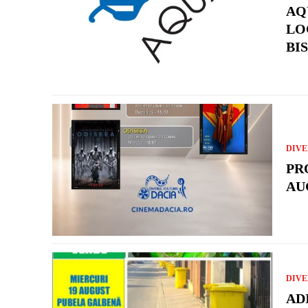
AQ
LO
BI
DIVE
PR
AU
DIVE
AD