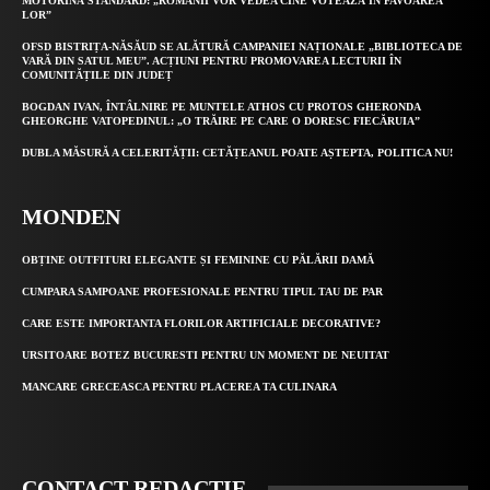
MOTORINA STANDARD: „ROMÂNII VOR VEDEA CINE VOTEAZĂ ÎN FAVOAREA
LOR”
OFSD BISTRIȚA-NĂSĂUD SE ALĂTURĂ CAMPANIEI NAȚIONALE „BIBLIOTECA DE
VARĂ DIN SATUL MEU”. ACȚIUNI PENTRU PROMOVAREA LECTURII ÎN
COMUNITĂȚILE DIN JUDEȚ
BOGDAN IVAN, ÎNTÂLNIRE PE MUNTELE ATHOS CU PROTOS GHERONDA
GHEORGHE VATOPEDINUL: „O TRĂIRE PE CARE O DORESC FIECĂRUIA”
DUBLA MĂSURĂ A CELERITĂȚII: CETĂȚEANUL POATE AȘTEPTA, POLITICA NU!
MONDEN
OBȚINE OUTFITURI ELEGANTE ȘI FEMININE CU PĂLĂRII DAMĂ
CUMPARA SAMPOANE PROFESIONALE PENTRU TIPUL TAU DE PAR
CARE ESTE IMPORTANTA FLORILOR ARTIFICIALE DECORATIVE?
URSITOARE BOTEZ BUCURESTI PENTRU UN MOMENT DE NEUITAT
MANCARE GRECEASCA PENTRU PLACEREA TA CULINARA
CONTACT REDACȚIE