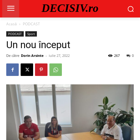
DECISIV.ro
Acasă
PODCAST
PODCAST
Sport
Un nou început
De către
Dorin Arsinte
-
iulie 27, 2022
267
0