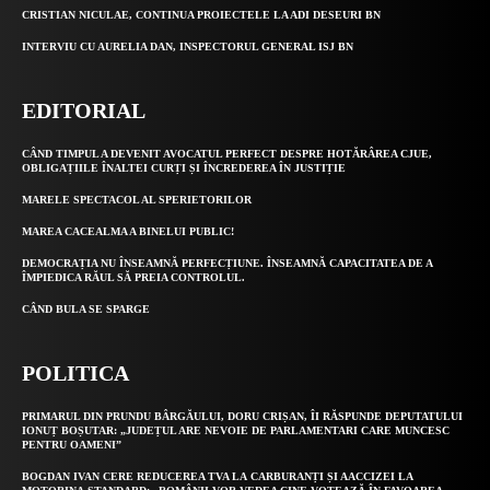
CRISTIAN NICULAE, CONTINUA PROIECTELE LA ADI DESEURI BN
INTERVIU CU AURELIA DAN, INSPECTORUL GENERAL ISJ BN
EDITORIAL
CÂND TIMPUL A DEVENIT AVOCATUL PERFECT DESPRE HOTĂRÂREA CJUE,
OBLIGAȚIILE ÎNALTEI CURȚI ȘI ÎNCREDEREA ÎN JUSTIȚIE
MARELE SPECTACOL AL SPERIETORILOR
MAREA CACEALMA A BINELUI PUBLIC!
DEMOCRAȚIA NU ÎNSEAMNĂ PERFECȚIUNE. ÎNSEAMNĂ CAPACITATEA DE A
ÎMPIEDICA RĂUL SĂ PREIA CONTROLUL.
CÂND BULA SE SPARGE
POLITICA
PRIMARUL DIN PRUNDU BÂRGĂULUI, DORU CRIȘAN, ÎI RĂSPUNDE DEPUTATULUI
IONUȚ BOȘUTAR: „JUDEȚUL ARE NEVOIE DE PARLAMENTARI CARE MUNCESC
PENTRU OAMENI”
BOGDAN IVAN CERE REDUCEREA TVA LA CARBURANȚI ȘI AACCIZEI LA