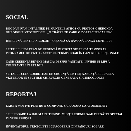
SOCIAL
BOGDAN IVAN, ÎNTÂLNIRE PE MUNTELE ATHOS CU PROTOS GHERONDA
GHEORGHE VATOPEDINUL: „O TRĂIRE PE CARE O DORESC FIECĂRUIA”
ÎMPREUNĂ PENTRU NICOLAE – O ȘANSĂ SĂ RĂMÂNĂ LÂNGĂ COPIII LUI
SPITALUL JUDEȚEAN DE URGENȚĂ BISTRIȚA SUSPENDĂ TEMPORAR
PROGRAMUL DE VIZITE. ACCESUL PERMIS DOAR ÎN CAZURI EXCEPȚIONALE
CÂND CREDINȚA DEVINE MASCĂ: DESPRE VANITATE, INVIDIE ȘI LIPSA
TOLERANȚEI ÎN RELIGIE
SPITALUL CLINIC JUDEȚEAN DE URGENȚĂ BISTRIȚA ANUNȚĂ RELUAREA
VIZITELOR ÎN SECȚIILE CHIRURGIE GENERALĂ ȘI GINECOLOGIE
REPORTAJ
EXISTĂ MOTIVE PENTRU O COMPANIE SĂ RĂMÂNĂ LA ABONAMENT?
SPLENDOARE LA 1600 M ALTITUDINE: MUNȚII RODNEI S-AU PREGĂTIT SPECIAL
PENTRU TURIȘTI
INVENTATORUL TRICICLETEI CU ACOPERIS DIN PANOURI SOLARE