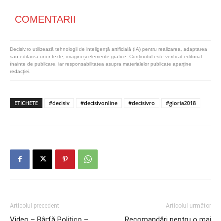
COMENTARII
Decisiv.ro utilizează tehnologii de inteligență artificială (IA) pentru realizarea, adaptarea
sau editarea unor texte, imagini și elemente grafice. Conținutul este verificat editorial
înainte de publicare, iar responsabilitatea asupra materialelor publicate aparține
redacției.
ETICHETE
#decisiv
#decisivonline
#decisivro
#gloria2018
Articolul precedent
Articolul următor
Video – Bârfă Politico –
Recomandări pentru o mai