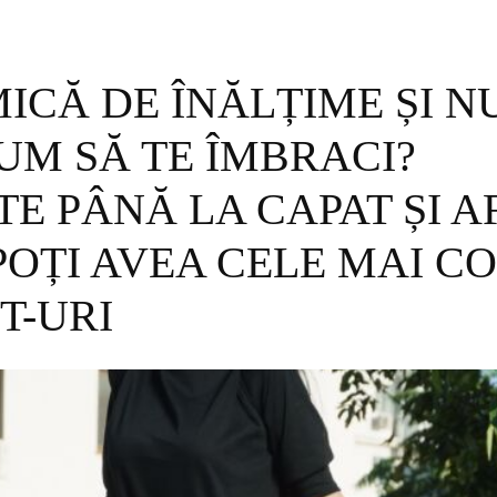
MICĂ DE ÎNĂLȚIME ȘI N
CUM SĂ TE ÎMBRACI?
TE PÂNĂ LA CAPAT ȘI A
OȚI AVEA CELE MAI C
T-URI