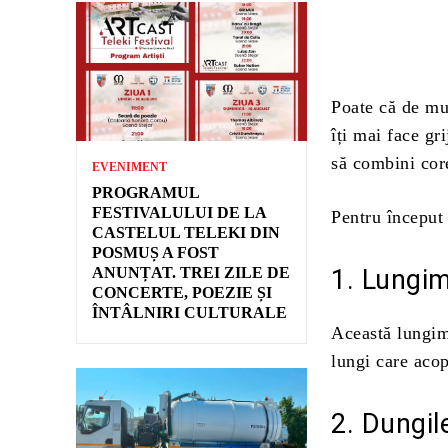
Poate că de mul
îți mai face gr
să combini core
EVENIMENT
PROGRAMUL
FESTIVALULUI DE LA
Pentru început
CASTELUL TELEKI DIN
POSMUȘ A FOST
ANUNȚAT. TREI ZILE DE
1. Lungim
CONCERTE, POEZIE ȘI
ÎNTÂLNIRI CULTURALE
Această lungim
lungi care acop
2. Dungil