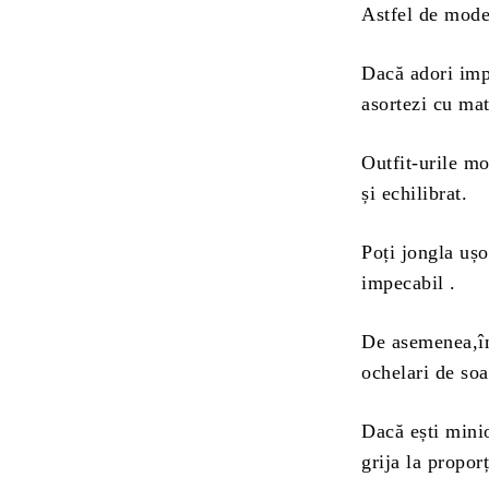
Astfel de model
Dacă adori imp
asortezi cu mat
Outfit-urile m
și echilibrat.
Poți jongla ușo
impecabil .
De asemenea,îm
ochelari de soa
Dacă ești minio
grija la proporț