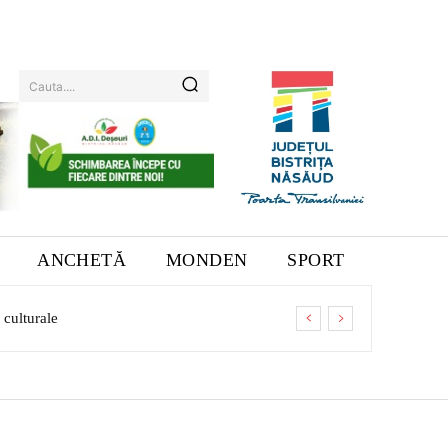
Cauta....
ANCHETĂ
MONDEN
SPORT
lturale
otarea companiei