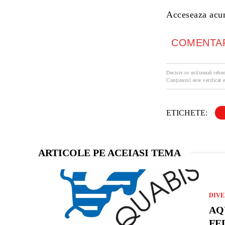
Acceseaza ac
COMENTAR
Decisiv.ro utilizează tehno
Conținutul este verificat e
ETICHETE:
ARTICOLE PE ACEIASI TEMA
DIVE
AQ
FEL