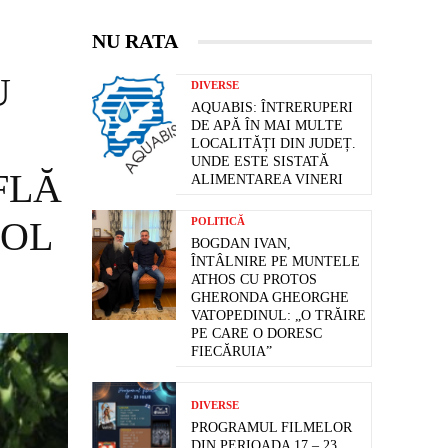
NU RATA
U
DIVERSE
AQUABIS: ÎNTRERUPERI
DE APĂ ÎN MAI MULTE
LOCALITĂȚI DIN JUDEȚ.
UNDE ESTE SISTATĂ
FLĂ
ALIMENTAREA VINERI
OOL
POLITICĂ
BOGDAN IVAN,
ÎNTÂLNIRE PE MUNTELE
ATHOS CU PROTOS
GHERONDA GHEORGHE
VATOPEDINUL: „O TRĂIRE
PE CARE O DORESC
FIECĂRUIA”
DIVERSE
PROGRAMUL FILMELOR
DIN PERIOADA 17 – 23