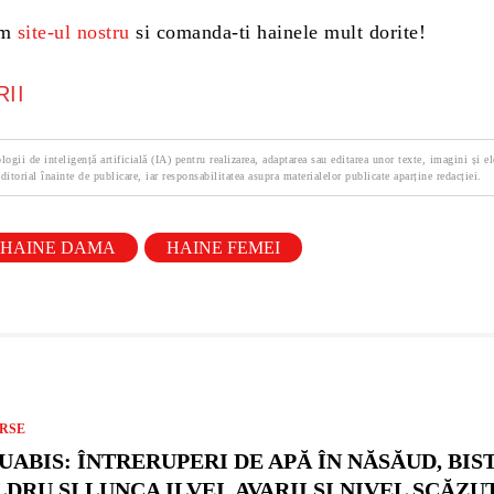
um
site-ul nostru
si comanda-ti hainele mult dorite!
II
logii de inteligență artificială (IA) pentru realizarea, adaptarea sau editarea unor texte, imagini și e
ditorial înainte de publicare, iar responsabilitatea asupra materialelor publicate aparține redacției.
HAINE DAMA
HAINE FEMEI
RSE
UABIS: ÎNTRERUPERI DE APĂ ÎN NĂSĂUD, BIS
DRU ȘI LUNCA ILVEI. AVARII ȘI NIVEL SCĂZU