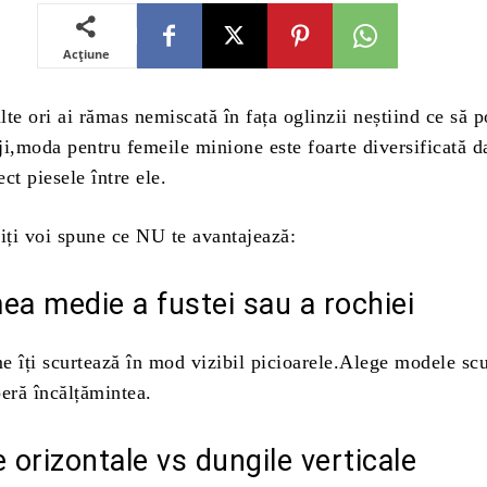
Acțiune
te ori ai rămas nemiscată în fața oglinzii neștiind ce să p
iji,moda pentru femeile minione este foarte diversificată da
ct piesele între ele.
 iți voi spune ce NU te avantajează:
ea medie a fustei sau a rochiei
e îți scurtează în mod vizibil picioarele.Alege modele scu
eră încălțămintea.
e orizontale vs dungile verticale