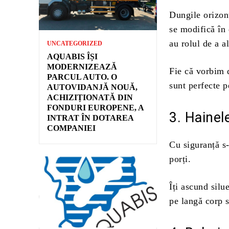
Dungile orizon
se modifică în 
au rolul de a al
UNCATEGORIZED
AQUABIS ÎȘI
MODERNIZEAZĂ
Fie că vorbim d
PARCUL AUTO. O
sunt perfecte 
AUTOVIDANJĂ NOUĂ,
ACHIZIȚIONATĂ DIN
FONDURI EUROPENE, A
3. Hainel
INTRAT ÎN DOTAREA
COMPANIEI
Cu siguranță s-
porți.
Îți ascund silu
pe langă corp 