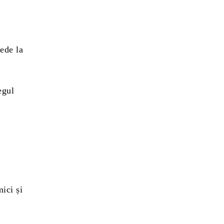
pede la
egul
ici și