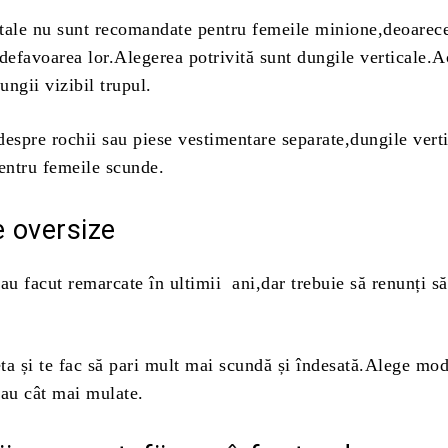
tale nu sunt recomandate pentru femeile minione,deoarece
defavoarea lor.Alegerea potrivită sunt dungile verticale.A
ungii vizibil trupul.
espre rochii sau piese vestimentare separate,dungile vert
pentru femeile scunde.
e oversize
au facut remarcate în ultimii ani,dar trebuie să renunți să
eta și te fac să pari mult mai scundă și îndesată.Alege mo
sau cât mai mulate.