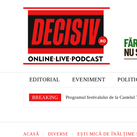
EDITORIAL
EVENIMENT
POLIT
BREAKING
Programul festivalului de la Castelul Tele
Aquabis își modernizează parcul auto
ACASĂ
DIVERSE
EȘTI MICĂ DE ÎNĂLȚIME 