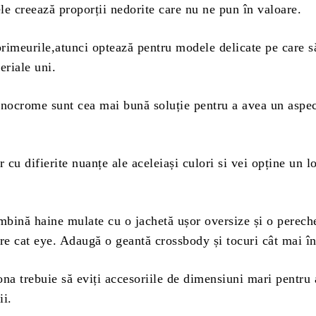
e creează proporții nedorite care nu ne pun în valoare.
rimeurile,atunci optează pentru modele delicate pe care s
eriale uni.
onocrome sunt cea mai bună soluție pentru a avea un aspec
r cu difierite nuanțe ale aceleiași culori si vei opține un l
bină haine mulate cu o jachetă ușor oversize și o perech
re cat eye. Adaugă o geantă crossbody și tocuri cât mai în
na trebuie să eviți accesoriile de dimensiuni mari pentru
ii.