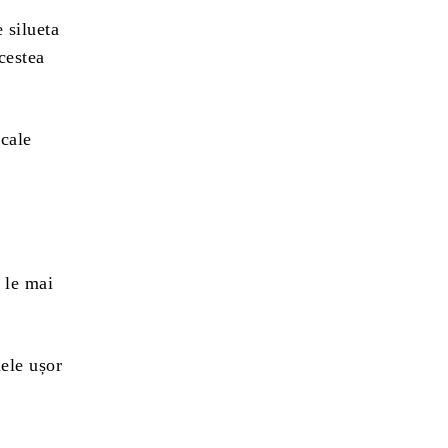
 silueta
cestea
icale
 le mai
dele ușor