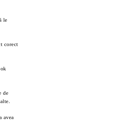
ă le
t corect
ook
e de
alte.
 a avea