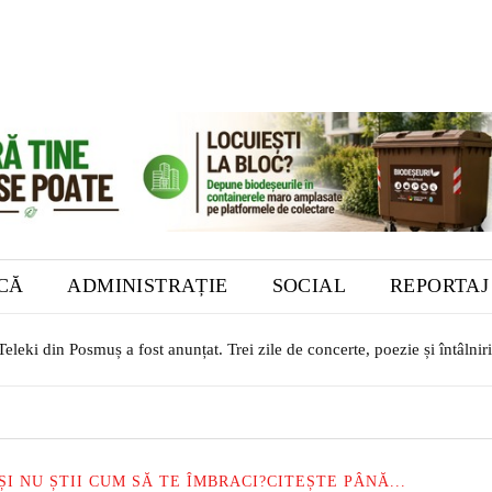
ICĂ
ADMINISTRAȚIE
SOCIAL
REPORTAJ
ki din Posmuș a fost anunțat. Trei zile de concerte, poezie și întâlniri cu
. O autovidanjă nouă, achiziționată din fonduri europene, a intrat în d
ȘI NU ȘTII CUM SĂ TE ÎMBRACI?CITEȘTE PÂNĂ...