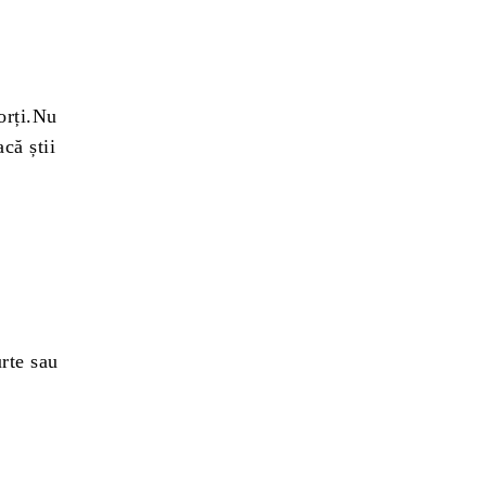
orți.Nu
că știi
rte sau