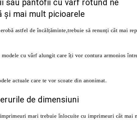
nii sau pantofii cu vârf rotund ne
 și mai mult picioarele
erobă astfel de încălțăminte,trebuie să renunți cât mai re
 modele cu vârf alungit care îți vor contura armonios într
dele actuale care te vor scoate din anonimat.
erurile de dimensiuni
 imprimeuri mari trebuie înlocuite cu imprimeuri cât mai m