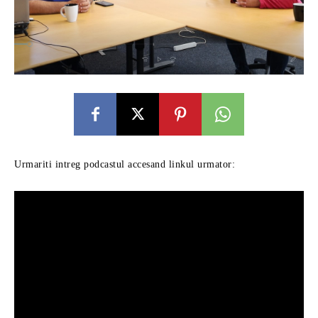
Urmariti intreg podcastul accesand linkul urmator: