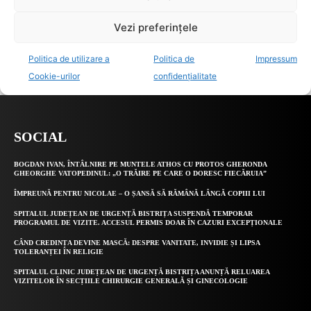
SOCIAL
BOGDAN IVAN, ÎNTÂLNIRE PE MUNTELE ATHOS CU PROTOS GHERONDA
GHEORGHE VATOPEDINUL: „O TRĂIRE PE CARE O DORESC FIECĂRUIA”
ÎMPREUNĂ PENTRU NICOLAE – O ȘANSĂ SĂ RĂMÂNĂ LÂNGĂ COPIII LUI
SPITALUL JUDEȚEAN DE URGENȚĂ BISTRIȚA SUSPENDĂ TEMPORAR
PROGRAMUL DE VIZITE. ACCESUL PERMIS DOAR ÎN CAZURI EXCEPȚIONALE
CÂND CREDINȚA DEVINE MASCĂ: DESPRE VANITATE, INVIDIE ȘI LIPSA
TOLERANȚEI ÎN RELIGIE
SPITALUL CLINIC JUDEȚEAN DE URGENȚĂ BISTRIȚA ANUNȚĂ RELUAREA
VIZITELOR ÎN SECȚIILE CHIRURGIE GENERALĂ ȘI GINECOLOGIE