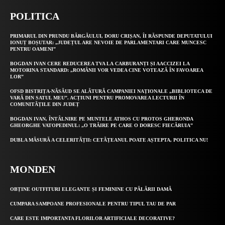
POLITICA
PRIMARUL DIN PRUNDU BÂRGĂULUI, DORU CRIȘAN, ÎI RĂSPUNDE DEPUTATULUI
IONUȚ BOȘUTAR: „JUDEȚUL ARE NEVOIE DE PARLAMENTARI CARE MUNCESC
PENTRU OAMENI”
BOGDAN IVAN CERE REDUCEREA TVA LA CARBURANȚI ȘI AACCIZEI LA
MOTORINA STANDARD: „ROMÂNII VOR VEDEA CINE VOTEAZĂ ÎN FAVOAREA
LOR”
OFSD BISTRIȚA-NĂSĂUD SE ALĂTURĂ CAMPANIEI NAȚIONALE „BIBLIOTECA DE
VARĂ DIN SATUL MEU”. ACȚIUNI PENTRU PROMOVAREA LECTURII ÎN
COMUNITĂȚILE DIN JUDEȚ
BOGDAN IVAN, ÎNTÂLNIRE PE MUNTELE ATHOS CU PROTOS GHERONDA
GHEORGHE VATOPEDINUL: „O TRĂIRE PE CARE O DORESC FIECĂRUIA”
DUBLA MĂSURĂ A CELERITĂȚII: CETĂȚEANUL POATE AȘTEPTA, POLITICA NU!
MONDEN
OBȚINE OUTFITURI ELEGANTE ȘI FEMININE CU PĂLĂRII DAMĂ
CUMPARA SAMPOANE PROFESIONALE PENTRU TIPUL TAU DE PAR
CARE ESTE IMPORTANTA FLORILOR ARTIFICIALE DECORATIVE?