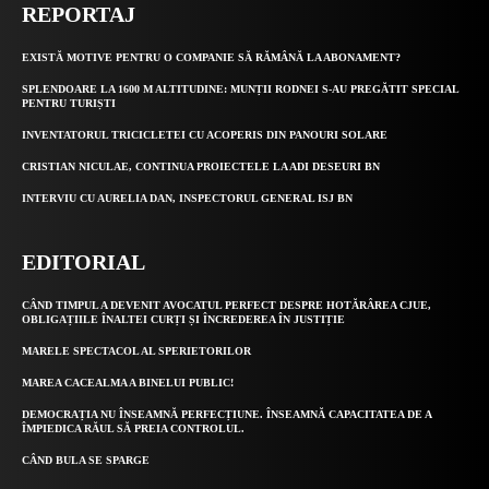
REPORTAJ
EXISTĂ MOTIVE PENTRU O COMPANIE SĂ RĂMÂNĂ LA ABONAMENT?
SPLENDOARE LA 1600 M ALTITUDINE: MUNȚII RODNEI S-AU PREGĂTIT SPECIAL
PENTRU TURIȘTI
INVENTATORUL TRICICLETEI CU ACOPERIS DIN PANOURI SOLARE
CRISTIAN NICULAE, CONTINUA PROIECTELE LA ADI DESEURI BN
INTERVIU CU AURELIA DAN, INSPECTORUL GENERAL ISJ BN
EDITORIAL
CÂND TIMPUL A DEVENIT AVOCATUL PERFECT DESPRE HOTĂRÂREA CJUE,
OBLIGAȚIILE ÎNALTEI CURȚI ȘI ÎNCREDEREA ÎN JUSTIȚIE
MARELE SPECTACOL AL SPERIETORILOR
MAREA CACEALMA A BINELUI PUBLIC!
DEMOCRAȚIA NU ÎNSEAMNĂ PERFECȚIUNE. ÎNSEAMNĂ CAPACITATEA DE A
ÎMPIEDICA RĂUL SĂ PREIA CONTROLUL.
CÂND BULA SE SPARGE