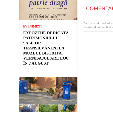
COMENTAR
Decisiv.ro utilizează tehno
EVENIMENT
Conținutul este verificat e
EXPOZIȚIE DEDICATĂ
PATRIMONIULUI
SAȘILOR
TRANSILVĂNENI LA
MUZEUL BISTRIȚA.
VERNISAJUL ARE LOC
ÎN 7 AUGUST