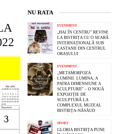
NU RATA
LA
EVENIMENT
„HAI ÎN CENTRU” REVINE
022
LA BISTRIȚA CU O SEARĂ
INTERNAȚIONALĂ SUB
CASTANII DIN CENTRUL
ORAȘULUI
EVENIMENT
„METAMORFOZA
LUMINII. LUMINA, A
PATRA DIMENSIUNE A
SCULPTURII” – O NOUĂ
EXPOZIȚIE DE
SCULPTURĂ LA
COMPLEXUL MUZEAL
BISTRIȚA-NĂSĂUD
SPORT
GLORIA BISTRIȚA PUNE