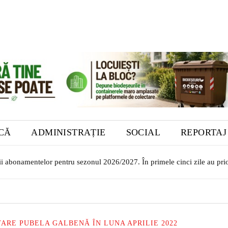
ICĂ
ADMINISTRAȚIE
SOCIAL
REPORTAJ
or transilvăneni la Muzeul Bistrița. Vernisajul are loc în 7 august
RE PUBELA GALBENĂ ÎN LUNA APRILIE 2022