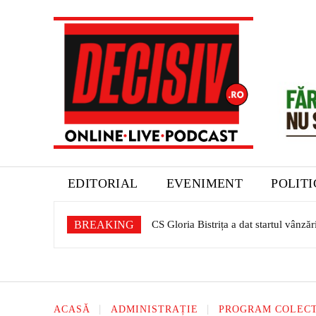
EDITORIAL
EVENIMENT
POLIT
BREAKING
Expoziție dedicată patrimoniului sașil
ACASĂ
ADMINISTRAȚIE
PROGRAM COLECTA