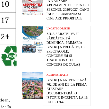
ÎN VÂNZARE
ABONAMENTELE PENTRU
SEZONUL 2026/2027. CÂND
ÎNCEPE CAMPANIA ȘI
CINE ARE PRIORITATE
UNCATEGORIZED
ZIUA SĂRATEI VA FI
SĂRBĂTORITĂ
DUMINICĂ. PRIMĂRIA
BISTRIȚA PREGĂTEȘTE
SPECTACOLE,
CONCURSURI ȘI
TRADIȚIONALUL
CONCURS DE GULAȘ
ADMINISTRAȚIE
BISTRIȚA ANIVERSEAZĂ
762 DE ANI DE LA PRIMA
ATESTARE
DOCUMENTARĂ. O
ISTORIE ÎNCEPUTĂ LA 16
clean,
IULIE 1264
iar în