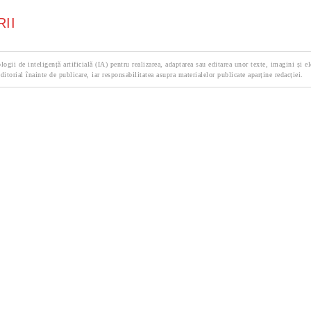
II
logii de inteligență artificială (IA) pentru realizarea, adaptarea sau editarea unor texte, imagini și e
ditorial înainte de publicare, iar responsabilitatea asupra materialelor publicate aparține redacției.