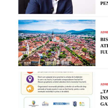
PE
ADMI
BI
AT
IUL
ADMI
„T
ÎN
GA