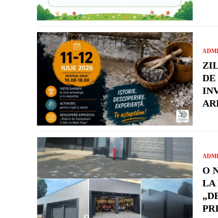
ADMI
ZI
DE 
IN
AR
ADMI
O 
LA
„D
PR