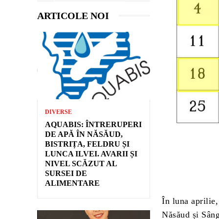
ARTICOLE NOI
DIVERSE
AQUABIS: ÎNTRERUPERI
DE APĂ ÎN NĂSĂUD,
BISTRIȚA, FELDRU ȘI
LUNCA ILVEI. AVARII ȘI
NIVEL SCĂZUT AL
SURSEI DE
ALIMENTARE
În luna aprilie
Năsăud și Sânge