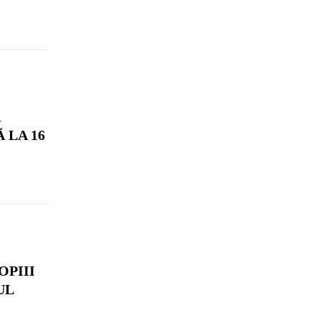
A
 LA 16
OPIII
UL