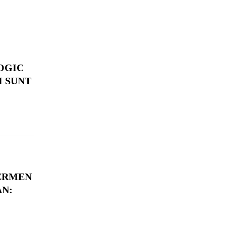
OGIC
II SUNT
TERMEN
AN: