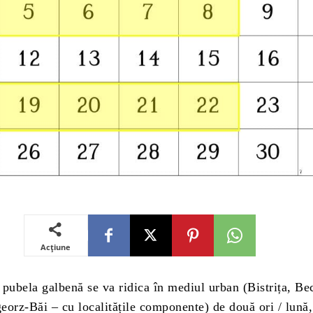
Acțiune
, pubela galbenă se va ridica în mediul urban (Bistrița, Be
orz-Băi – cu localitățile componente) de două ori / lună, 