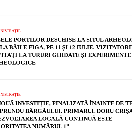
NISTRAȚIE
LELE PORȚILOR DESCHISE LA SITUL ARHEOL
LA BĂILE FIGA, PE 11 ȘI 12 IULIE. VIZITATOR
VITAȚI LA TURURI GHIDATE ȘI EXPERIMENTE
HEOLOGICE
NISTRAȚIE
NOUĂ INVESTIȚIE, FINALIZATĂ ÎNAINTE DE 
 PRUNDU BÂRGĂULUI. PRIMARUL DORU CRIȘ
EZVOLTAREA LOCALĂ CONTINUĂ ESTE
IORITATEA NUMĂRUL 1”