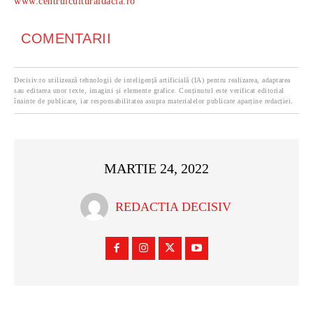
www.centrulculturaldacia.ro
COMENTARII
Decisiv.ro utilizează tehnologii de inteligență artificială (IA) pentru realizarea, adaptarea
sau editarea unor texte, imagini și elemente grafice. Conținutul este verificat editorial
înainte de publicare, iar responsabilitatea asupra materialelor publicate aparține redacției.
MARTIE 24, 2022
REDACTIA DECISIV