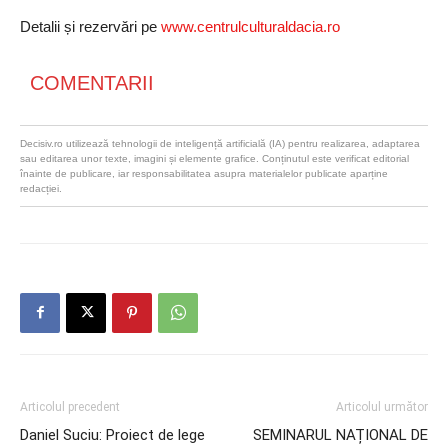
Detalii și rezervări pe
www.centrulculturaldacia.ro
COMENTARII
Decisiv.ro utilizează tehnologii de inteligență artificială (IA) pentru realizarea, adaptarea
sau editarea unor texte, imagini și elemente grafice. Conținutul este verificat editorial
înainte de publicare, iar responsabilitatea asupra materialelor publicate aparține
redacției.
Articolul precedent
Articolul următor
Daniel Suciu: Proiect de lege
SEMINARUL NAȚIONAL DE