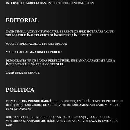
INTERVIU CU AURELIA DAN, INSPECTORUL GENERAL ISJ BN
EDITORIAL
CÂND TIMPUL A DEVENIT AVOCATUL PERFECT DESPRE HOTĂRÂREA CJUE,
OBLIGAȚIILE ÎNALTEI CURȚI ȘI ÎNCREDEREA ÎN JUSTIȚIE
MARELE SPECTACOL AL SPERIETORILOR
MAREA CACEALMA A BINELUI PUBLIC!
DEMOCRAȚIA NU ÎNSEAMNĂ PERFECȚIUNE. ÎNSEAMNĂ CAPACITATEA DE A
ÎMPIEDICA RĂUL SĂ PREIA CONTROLUL.
CÂND BULA SE SPARGE
POLITICA
PRIMARUL DIN PRUNDU BÂRGĂULUI, DORU CRIȘAN, ÎI RĂSPUNDE DEPUTATULUI
IONUȚ BOȘUTAR: „JUDEȚUL ARE NEVOIE DE PARLAMENTARI CARE MUNCESC
PENTRU OAMENI”
BOGDAN IVAN CERE REDUCEREA TVA LA CARBURANȚI ȘI AACCIZEI LA
MOTORINA STANDARD: „ROMÂNII VOR VEDEA CINE VOTEAZĂ ÎN FAVOAREA
LOR”