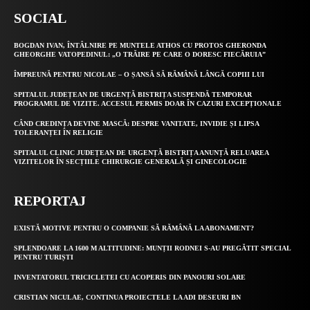
SOCIAL
BOGDAN IVAN, ÎNTÂLNIRE PE MUNTELE ATHOS CU PROTOS GHERONDA
GHEORGHE VATOPEDINUL: „O TRĂIRE PE CARE O DORESC FIECĂRUIA”
ÎMPREUNĂ PENTRU NICOLAE – O ȘANSĂ SĂ RĂMÂNĂ LÂNGĂ COPIII LUI
SPITALUL JUDEȚEAN DE URGENȚĂ BISTRIȚA SUSPENDĂ TEMPORAR
PROGRAMUL DE VIZITE. ACCESUL PERMIS DOAR ÎN CAZURI EXCEPȚIONALE
CÂND CREDINȚA DEVINE MASCĂ: DESPRE VANITATE, INVIDIE ȘI LIPSA
TOLERANȚEI ÎN RELIGIE
SPITALUL CLINIC JUDEȚEAN DE URGENȚĂ BISTRIȚA ANUNȚĂ RELUAREA
VIZITELOR ÎN SECȚIILE CHIRURGIE GENERALĂ ȘI GINECOLOGIE
REPORTAJ
EXISTĂ MOTIVE PENTRU O COMPANIE SĂ RĂMÂNĂ LA ABONAMENT?
SPLENDOARE LA 1600 M ALTITUDINE: MUNȚII RODNEI S-AU PREGĂTIT SPECIAL
PENTRU TURIȘTI
INVENTATORUL TRICICLETEI CU ACOPERIS DIN PANOURI SOLARE
CRISTIAN NICULAE, CONTINUA PROIECTELE LA ADI DESEURI BN