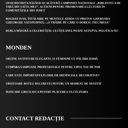
OFSD BISTRIȚA-NĂSĂUD SE ALĂTURĂ CAMPANIEI NAȚIONALE „BIBLIOTECA DE
VARĂ DIN SATUL MEU”. ACȚIUNI PENTRU PROMOVAREA LECTURII ÎN
COMUNITĂȚILE DIN JUDEȚ
BOGDAN IVAN, ÎNTÂLNIRE PE MUNTELE ATHOS CU PROTOS GHERONDA
GHEORGHE VATOPEDINUL: „O TRĂIRE PE CARE O DORESC FIECĂRUIA”
DUBLA MĂSURĂ A CELERITĂȚII: CETĂȚEANUL POATE AȘTEPTA, POLITICA NU!
MONDEN
OBȚINE OUTFITURI ELEGANTE ȘI FEMININE CU PĂLĂRII DAMĂ
CUMPARA SAMPOANE PROFESIONALE PENTRU TIPUL TAU DE PAR
CARE ESTE IMPORTANTA FLORILOR ARTIFICIALE DECORATIVE?
URSITOARE BOTEZ BUCURESTI PENTRU UN MOMENT DE NEUITAT
MANCARE GRECEASCA PENTRU PLACEREA TA CULINARA
CONTACT REDACȚIE