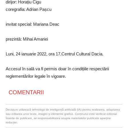
dirijor: Horațiu Cigu
coregrafia: Adrian Pașcu
invitat special: Mariana Deac
prezintă: Mihai Amariei
Luni, 24 ianuarie 2022, ora 17,Centrul Cultural Dacia.
Accesul în sală va fi permis doar în condițiile respectării
reglementărilor legale în vigoare.
COMENTARII
Decisiv.ro utilizează tehnologii de inteligență artificială (IA) pentru realizarea, adaptarea
sau editarea unor texte, imagini și elemente grafice. Conținutul este verificat editorial
înainte de publicare, iar responsabilitatea asupra materialelor publicate aparține
redacției.