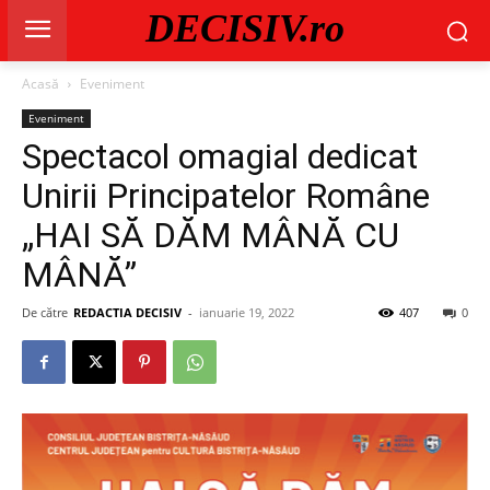
DECISIV.ro
Acasă
Eveniment
Eveniment
Spectacol omagial dedicat
Unirii Principatelor Române
„HAI SĂ DĂM MÂNĂ CU
MÂNĂ”
De către
REDACTIA DECISIV
-
ianuarie 19, 2022
407
0