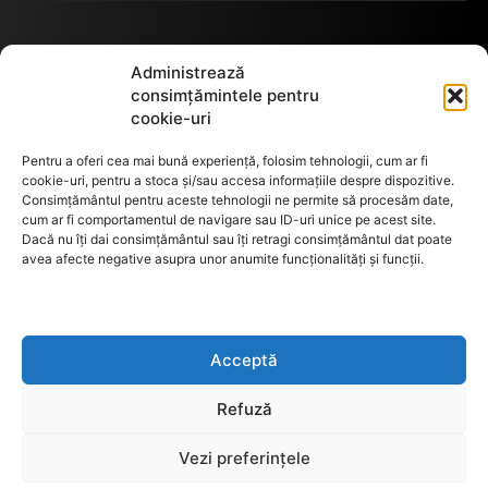
Termeni de utilizare
Administrează
consimțămintele pentru
cookie-uri
Utilizarea cookie-urilor
Pentru a oferi cea mai bună experiență, folosim tehnologii, cum ar fi
cookie-uri, pentru a stoca și/sau accesa informațiile despre dispozitive.
Consimțământul pentru aceste tehnologii ne permite să procesăm date,
cum ar fi comportamentul de navigare sau ID-uri unice pe acest site.
GDPR
Dacă nu îți dai consimțământul sau îți retragi consimțământul dat poate
avea afecte negative asupra unor anumite funcționalități și funcții.
ANPC
Acceptă
Anunturi de licitații
Refuză
Vezi preferințele