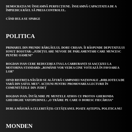
DEMOCRAȚIA NU ÎNSEAMNĂ PERFECȚIUNE. ÎNSEAMNĂ CAPACITATEA DE A
ÎMPIEDICA RĂUL SĂ PREIA CONTROLUL.
CÂND BULA SE SPARGE
POLITICA
PRIMARUL DIN PRUNDU BÂRGĂULUI, DORU CRIȘAN, ÎI RĂSPUNDE DEPUTATULUI
IONUȚ BOȘUTAR: „JUDEȚUL ARE NEVOIE DE PARLAMENTARI CARE MUNCESC
PENTRU OAMENI”
BOGDAN IVAN CERE REDUCEREA TVA LA CARBURANȚI ȘI AACCIZEI LA
MOTORINA STANDARD: „ROMÂNII VOR VEDEA CINE VOTEAZĂ ÎN FAVOAREA
LOR”
OFSD BISTRIȚA-NĂSĂUD SE ALĂTURĂ CAMPANIEI NAȚIONALE „BIBLIOTECA DE
VARĂ DIN SATUL MEU”. ACȚIUNI PENTRU PROMOVAREA LECTURII ÎN
COMUNITĂȚILE DIN JUDEȚ
BOGDAN IVAN, ÎNTÂLNIRE PE MUNTELE ATHOS CU PROTOS GHERONDA
GHEORGHE VATOPEDINUL: „O TRĂIRE PE CARE O DORESC FIECĂRUIA”
DUBLA MĂSURĂ A CELERITĂȚII: CETĂȚEANUL POATE AȘTEPTA, POLITICA NU!
MONDEN