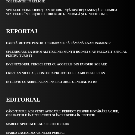
TOLERANȚEI ÎN RELIGIE
SPITALUL CLINIC JUDEȚEAN DE URGENȚĂ BISTRIȚA ANUNȚĂ RELUAREA
VIZITELOR ÎN SECȚIILE CHIRURGIE GENERALĂ ȘI GINECOLOGIE
REPORTAJ
EXISTĂ MOTIVE PENTRU O COMPANIE SĂ RĂMÂNĂ LA ABONAMENT?
SPLENDOARE LA 1600 M ALTITUDINE: MUNȚII RODNEI S-AU PREGĂTIT SPECIAL
PENTRU TURIȘTI
INVENTATORUL TRICICLETEI CU ACOPERIS DIN PANOURI SOLARE
CRISTIAN NICULAE, CONTINUA PROIECTELE LA ADI DESEURI BN
INTERVIU CU AURELIA DAN, INSPECTORUL GENERAL ISJ BN
EDITORIAL
CÂND TIMPUL A DEVENIT AVOCATUL PERFECT DESPRE HOTĂRÂREA CJUE,
OBLIGAȚIILE ÎNALTEI CURȚI ȘI ÎNCREDEREA ÎN JUSTIȚIE
MARELE SPECTACOL AL SPERIETORILOR
MAREA CACEALMA A BINELUI PUBLIC!