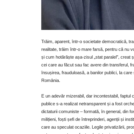
Trăim, aparent, într-o societate democratică, tra
realitate, trăim într-o mare farsă, pentru că nu 
și cum hotărăște așa-zisul „stat paralel”, creat
cei care au făcut sau fac avere din transferul, fra
însușirea, frauduloasă, a banilor publici, la car
România.
E un adevăr mizerabil, dar incontestabil, faptul că
publice s-a realizat netransparent și a fost orch
dictaturii comuniste – formată, în general, din foșt
milițieni, foști șefi de întreprinderi, agenții și ins
care au speculat ocaziile. Legile privatizării, p