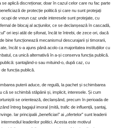
se aplică discreționar, doar în cazul celor care nu fac parte
eneficiază de protecție politică și care nu sunt protejați
 te ocupi de vreun caz unde interesele sunt protejate, cu
ernal de blocaj al acțiunilor, ce se declanșează în cascadă,
l” ori ieși atât de șifonat, încât te întrebi, de zece ori, dacă
 de bine funcționează mecanismul descurajarii și timorarii,
te, încât s-a ajuns până acolo ca majoritatea instituțiilor cu
batul, ca unică alternativă în a-și conserva funcția publică.
publică: șantajând-o sau mituind-o, după caz, cu
e de funcția publică.
imbarea puterii aduce, de regulă, la pachet și schimbarea
tru că se schimbă stăpânii și, implicit, interesele. Și cum
portuniștii se orientează, declanșând, precum în perioada de
zând întreg bagajul imoral (mită, trafic de influență, șantaj,
nge. Iar principalii „beneficiari” ai „ofertelor” sunt leaderii
intermediul leaderilor politici. Acesta este motivul