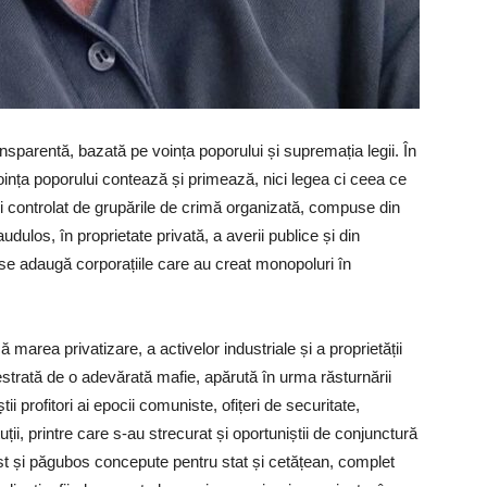
nsparentă, bazată pe voința poporului și supremația legii. În
voința poporului contează și primează, nici legea ci ceea ce
 și controlat de grupările de crimă organizată, compuse din
udulos, în proprietate privată, a averii publice și din
e se adaugă corporațiile care au creat monopoluri în
 marea privatizare, a activelor industriale și a proprietății
estrată de o adevărată mafie, apărută în urma răsturnării
ii profitori ai epocii comuniste, ofițeri de securitate,
tituții, printre care s-au strecurat și oportuniștii de conjunctură
rost și păgubos concepute pentru stat și cetățean, complet