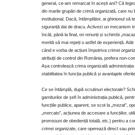
general, ce-am remarcat în acești ani? Că legea 
din marile grupări de crimă organizată, care nu b
instituțional. Dacă, întâmplător, ai ghinionul să
siguranță dai de dracu. Activezi un mecanism inf
încât, până la final, ori renunți și schimbi „macazu
merită să mai repeți o astfel de experiență. Atât
când e vorba de acțiuni împotriva crimei organiza
atribuții de control din România, prefera non-com
Așa controlează crima organizată administrația 
stabilitatea în funcția publică și avantajele oferit
Ce se întâmplă, după scrutinuri electorale? Sch
garniturilor de șefi în administrația publică, pen
funcțiile publice, aparent, se scot la „mezat”, o
„mercato”, acțiunea de accesare a funcțiilor, utili
promisiuni de obediență totală, etc.) pentru a convi
crimei organizate, care operează direct sau prin 