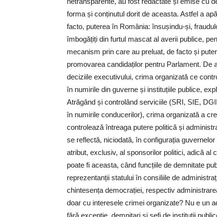
netransparente, au fost redactate și emise cu de
forma și conținutul dorit de aceasta. Astfel a ap
facto, puterea în România: însușindu-și, fraudul
îmbogățiți din furtul mascat al averii publice, pen
mecanism prin care au preluat, de facto și puterea
promovarea candidaților pentru Parlament. De a
deciziile executivului, crima organizată ce contr
în numirile din guverne și instituțiile publice, 
Atrăgând și controlând serviciile (SRI, SIE, DGIPI
în numirile conducerilor), crima organizată a cre
controlează întreaga putere politică și administr
se reflectă, niciodată, în configurația guvernelor s
atribut, exclusiv, al sponsorilor politici, adică a
poate fi aceasta, când funcțiile de demnitate pub
reprezentanții statului în consiliile de administraț
chintesența democrației, respectiv administrarea 
doar cu interesele crimei organizate? Nu e un ad
fără excepție, demnitari și șefi de instituții publi