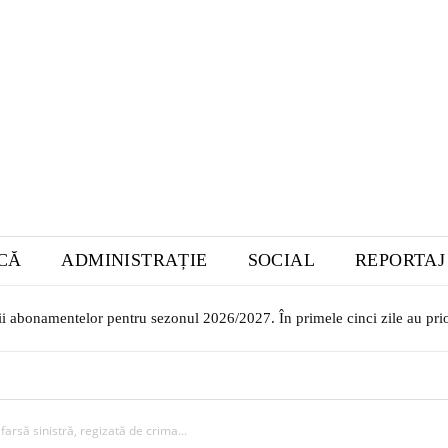
ICĂ
ADMINISTRAȚIE
SOCIAL
REPORTAJ
rii abonamentelor pentru sezonul 2026/2027. În primele cinci zile au prio
farsă sinistră, regizată de crima...