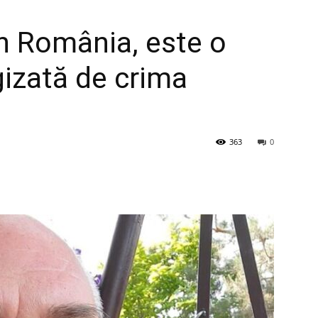
în România, este o
egizată de crima
363
0