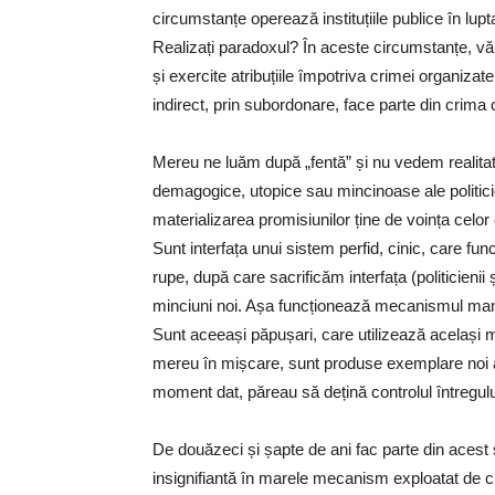
circumstanțe operează instituțiile publice în lup
Realizați paradoxul? În aceste circumstanțe, vă 
și exercite atribuțiile împotriva crimei organiza
indirect, prin subordonare, face parte din crima 
Mereu ne luăm după „fentă” și nu vedem realitate
demagogice, utopice sau mincinoase ale politicie
materializarea promisiunilor ține de voința celor 
Sunt interfața unui sistem perfid, cinic, care 
rupe, după care sacrificăm interfața (politicienii 
minciuni noi. Așa funcționează mecanismul manipu
Sunt aceeași păpușari, care utilizează același
mereu în mișcare, sunt produse exemplare noi ale 
moment dat, păreau să dețină controlul întregulu
De douăzeci și șapte de ani fac parte din acest
insignifiantă în marele mecanism exploatat de cr