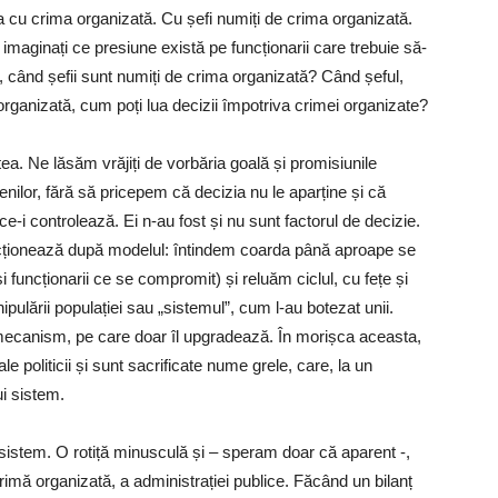
ta cu crima organizată. Cu șefi numiți de crima organizată.
imaginați ce presiune există pe funcționarii care trebuie să-
te, când șefii sunt numiți de crima organizată? Când șeful,
organizată, cum poți lua decizii împotriva crimei organizate?
a. Ne lăsăm vrăjiți de vorbăria goală și promisiunile
nilor, fără să pricepem că decizia nu le aparține și că
ce-i controlează. Ei n-au fost și nu sunt factorul de decizie.
funcționează după modelul: întindem coarda până aproape se
și funcționarii ce se compromit) și reluăm ciclul, cu fețe și
lării populației sau „sistemul”, cum l-au botezat unii.
 mecanism, pe care doar îl upgradează. În morișca aceasta,
politicii și sunt sacrificate nume grele, care, la un
i sistem.
 sistem. O rotiță minusculă și – speram doar că aparent -,
imă organizată, a administrației publice. Făcând un bilanț