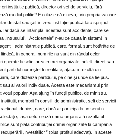
ri instituție publică, director ori șef de serviciu, fără
olează mediul politic? E o iluzie că cineva, prin propria valoare
 de stat sau șef în vreo instituție publică fără sprijinul
e. Iar dacă se întâmplă, acestea sunt accidente, care se
a „intrusului”. „Accidentele” n-au ce căuta în sistem! În
agenții, administrație publică, care, formal, sunt hotărâte de
 fiindcă, în general, numirile nu sunt din rândul celor
ri operate la solicitarea crimei organizate, adică, direct sau
ent partidul numește! În realitate, ațacum rezultă din
ciară, care dictează partidului, pe cine și unde să fie pus.
t sau al valorii individuale. Acesta este mecanismul prin
 votul popular. Așa ajung în funcții publice, de ministru,
 instituții, membrii în consilii de administrație, șefi de servicii
infracțional, dubios, care, dacă ar participa la un scrutin
selectați și așa deturnează crima organizată rezultatul
ublice sunt plata contribuției crimei organizate la campania
 recuperării „investițiilor ” (plus profitul adecvat). În aceste