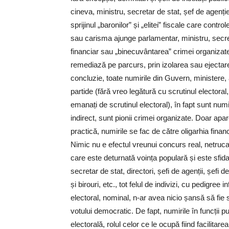
cineva, ministru, secretar de stat, șef de agenție o
sprijinul „baronilor” și „elitei” fiscale care contr
sau carisma ajunge parlamentar, ministru, secretar
financiar sau „binecuvântarea” crimei organizat
remediază pe parcurs, prin izolarea sau ejectare
concluzie, toate numirile din Guvern, ministere, 
partide (fără vreo legătură cu scrutinul electoral,
emanați de scrutinul electoral), în fapt sunt numi
indirect, sunt pionii crimei organizate. Doar apar
practică, numirile se fac de către oligarhia finan
Nimic nu e efectul vreunui concurs real, netruca
care este deturnată voința populară și este sfidat
secretar de stat, directori, șefi de agenții, șefi de
și birouri, etc., tot felul de indivizi, cu pedigree 
electoral, nominal, n-ar avea nicio șansă să fie 
votului democratic. De fapt, numirile în funcții p
electorală, rolul celor ce le ocupă fiind facilitarea