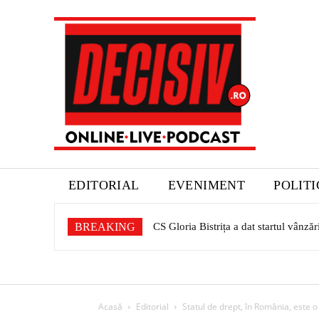
EDITORIAL
EVENIMENT
POLIT
BREAKING
CS Gloria Bistrița a dat startul vânză
Acasă
Editorial
Statul de drept, în România, este o 