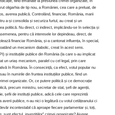
dicație, fiind emanate la presiunea crimei organizate, în
ărut oligarhia de tip nou, a României, cea care a preluat, de
os, averea publică. Controlând, financiar, România, marii
tru a-și consolida și securiza furtul, au creat și un
 politică. Nu direct, ci indirect, implicându-se în selecția și
semenea, pentru că interesele lor depindeau, direct, de
olează financiar România, și-a cantonat influența, în special,
exploatând un mecanism diabolic, creat în acest sens.
) și instituțiile publice din România (la care s-au implicat
at un uriaș mecanism, paralel cu cel legal, prin care
ativă în România. În consecință, ca efect, votul popular nu
au în numirile din fruntea instituțiilor publice, fiind un
l crimei organizate. Or, ce putere politică și ce democrație
lică, precum ministru, secretar de stat, șefi de agenții,
ie, șefii de instituții publice, adică cele care reprezintă
averii publice, n-au nici o legătură cu votul cetățeanului ci
evăr incontestabil că aproape fiecare parlamentar și, toți,
ce, sunt efectul „investițiilor” crimei organizate? Ajunge,