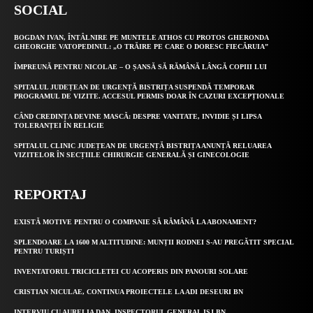
SOCIAL
BOGDAN IVAN, ÎNTÂLNIRE PE MUNTELE ATHOS CU PROTOS GHERONDA
GHEORGHE VATOPEDINUL: „O TRĂIRE PE CARE O DORESC FIECĂRUIA”
ÎMPREUNĂ PENTRU NICOLAE – O ȘANSĂ SĂ RĂMÂNĂ LÂNGĂ COPIII LUI
SPITALUL JUDEȚEAN DE URGENȚĂ BISTRIȚA SUSPENDĂ TEMPORAR
PROGRAMUL DE VIZITE. ACCESUL PERMIS DOAR ÎN CAZURI EXCEPȚIONALE
CÂND CREDINȚA DEVINE MASCĂ: DESPRE VANITATE, INVIDIE ȘI LIPSA
TOLERANȚEI ÎN RELIGIE
SPITALUL CLINIC JUDEȚEAN DE URGENȚĂ BISTRIȚA ANUNȚĂ RELUAREA
VIZITELOR ÎN SECȚIILE CHIRURGIE GENERALĂ ȘI GINECOLOGIE
REPORTAJ
EXISTĂ MOTIVE PENTRU O COMPANIE SĂ RĂMÂNĂ LA ABONAMENT?
SPLENDOARE LA 1600 M ALTITUDINE: MUNȚII RODNEI S-AU PREGĂTIT SPECIAL
PENTRU TURIȘTI
INVENTATORUL TRICICLETEI CU ACOPERIS DIN PANOURI SOLARE
CRISTIAN NICULAE, CONTINUA PROIECTELE LA ADI DESEURI BN
INTERVIU CU AURELIA DAN, INSPECTORUL GENERAL ISJ BN