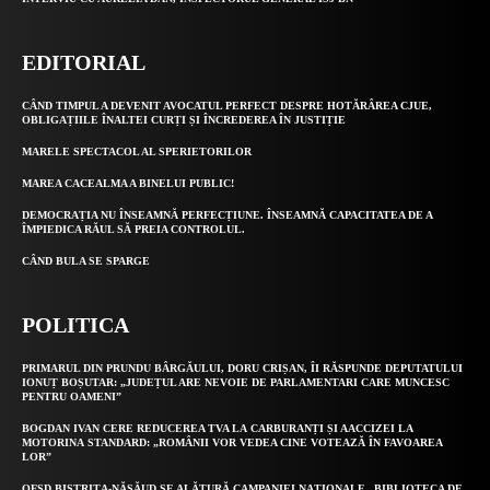
EDITORIAL
CÂND TIMPUL A DEVENIT AVOCATUL PERFECT DESPRE HOTĂRÂREA CJUE,
OBLIGAȚIILE ÎNALTEI CURȚI ȘI ÎNCREDEREA ÎN JUSTIȚIE
MARELE SPECTACOL AL SPERIETORILOR
MAREA CACEALMA A BINELUI PUBLIC!
DEMOCRAȚIA NU ÎNSEAMNĂ PERFECȚIUNE. ÎNSEAMNĂ CAPACITATEA DE A
ÎMPIEDICA RĂUL SĂ PREIA CONTROLUL.
CÂND BULA SE SPARGE
POLITICA
PRIMARUL DIN PRUNDU BÂRGĂULUI, DORU CRIȘAN, ÎI RĂSPUNDE DEPUTATULUI
IONUȚ BOȘUTAR: „JUDEȚUL ARE NEVOIE DE PARLAMENTARI CARE MUNCESC
PENTRU OAMENI”
BOGDAN IVAN CERE REDUCEREA TVA LA CARBURANȚI ȘI AACCIZEI LA
MOTORINA STANDARD: „ROMÂNII VOR VEDEA CINE VOTEAZĂ ÎN FAVOAREA
LOR”
OFSD BISTRIȚA-NĂSĂUD SE ALĂTURĂ CAMPANIEI NAȚIONALE „BIBLIOTECA DE