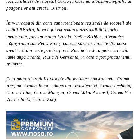
realiza alături de istoricul Corneliu Gaiu un album/monografie al
podgoriilor din arealul Bistriței.
Într-un capitol din carte sunt menționate registrele de socoteli ale
cetății Bistrița, în care putem remarca personalități istorice
importante, precum regina Isabela, Ștefan Bethlen, Alexandru
Lăpușneanu sau Petru Rareș, care au savurat vinurile din acest
areal. Tot din carte puteți afla că România este a patra țară din
lume după Franța, Rusia și Germania, în care a fost produs vinul
spumant.
Continuatorii tradiției viticole din regiunea noastră sunt: Crama
Harșian, Crama Jelna – Amprenta Transilvaniei, Crama Lechburg,
Crama Liliac, Crama Mureșan, Crama Valea Ascunsă, Crama Vie-
Vin Lechința, Crama Zaig.