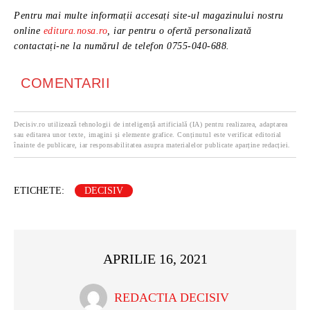
Pentru mai multe informații accesați site-ul magazinului nostru
online
editura.nosa.ro
, iar pentru o ofertă personalizată
contactați-ne la numărul de telefon 0755-040-688.
COMENTARII
Decisiv.ro utilizează tehnologii de inteligență artificială (IA) pentru realizarea, adaptarea
sau editarea unor texte, imagini și elemente grafice. Conținutul este verificat editorial
înainte de publicare, iar responsabilitatea asupra materialelor publicate aparține redacției.
ETICHETE:
DECISIV
APRILIE 16, 2021
REDACTIA DECISIV