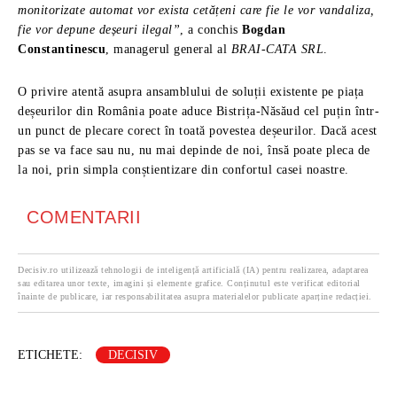
monitorizate automat vor exista cetățeni care fie le vor vandaliza,
fie vor depune deșeuri ilegal”
, a conchis
Bogdan
Constantinescu
, managerul general al
BRAI-CATA SRL
.
O privire atentă asupra ansamblului de soluții existente pe piața
deșeurilor din România poate aduce Bistrița-Năsăud cel puțin într-
un punct de plecare corect în toată povestea deșeurilor. Dacă acest
pas se va face sau nu, nu mai depinde de noi, însă poate pleca de
la noi, prin simpla conștientizare din confortul casei noastre.
COMENTARII
Decisiv.ro utilizează tehnologii de inteligență artificială (IA) pentru realizarea, adaptarea
sau editarea unor texte, imagini și elemente grafice. Conținutul este verificat editorial
înainte de publicare, iar responsabilitatea asupra materialelor publicate aparține redacției.
ETICHETE:
DECISIV