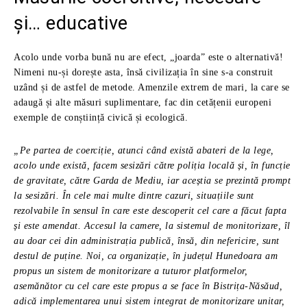
și… educative
Acolo unde vorba bună nu are efect, „joarda” este o alternativă!
Nimeni nu-și dorește asta, însă civilizația în sine s-a construit
uzând și de astfel de metode. Amenzile extrem de mari, la care se
adaugă și alte măsuri suplimentare, fac din cetățenii europeni
exemple de conștiință civică și ecologică.
„Pe partea de coerciție, atunci când există abateri de la lege,
acolo unde există, facem sesizări către poliția locală și, în funcție
de gravitate, către Garda de Mediu, iar aceștia se prezintă prompt
la sesizări. În cele mai multe dintre cazuri, situațiile sunt
rezolvabile în sensul în care este descoperit cel care a făcut fapta
și este amendat. Accesul la camere, la sistemul de monitorizare, îl
au doar cei din administrația publică, însă, din nefericire, sunt
destul de puține. Noi, ca organizație, în județul Hunedoara am
propus un sistem de monitorizare a tuturor platformelor,
asemănător cu cel care este propus a se face în Bistrița-Năsăud,
adică implementarea unui sistem integrat de monitorizare unitar,