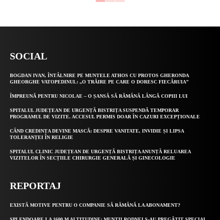
SOCIAL
BOGDAN IVAN, ÎNTÂLNIRE PE MUNTELE ATHOS CU PROTOS GHERONDA
GHEORGHE VATOPEDINUL: „O TRĂIRE PE CARE O DORESC FIECĂRUIA”
ÎMPREUNĂ PENTRU NICOLAE – O ȘANSĂ SĂ RĂMÂNĂ LÂNGĂ COPIII LUI
SPITALUL JUDEȚEAN DE URGENȚĂ BISTRIȚA SUSPENDĂ TEMPORAR
PROGRAMUL DE VIZITE. ACCESUL PERMIS DOAR ÎN CAZURI EXCEPȚIONALE
CÂND CREDINȚA DEVINE MASCĂ: DESPRE VANITATE, INVIDIE ȘI LIPSA
TOLERANȚEI ÎN RELIGIE
SPITALUL CLINIC JUDEȚEAN DE URGENȚĂ BISTRIȚA ANUNȚĂ RELUAREA
VIZITELOR ÎN SECȚIILE CHIRURGIE GENERALĂ ȘI GINECOLOGIE
REPORTAJ
EXISTĂ MOTIVE PENTRU O COMPANIE SĂ RĂMÂNĂ LA ABONAMENT?
SPLENDOARE LA 1600 M ALTITUDINE: MUNȚII RODNEI S-AU PREGĂTIT SPECIAL