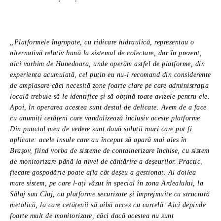
„Platformele îngropate, cu ridicare hidraulică, reprezentau o
alternativă relativ bună la sistemul de colectare, dar în prezent,
aici vorbim de Hunedoara, unde operăm astfel de platforme, din
experiența acumulată, cel puțin eu nu-l recomand din considerente
de amplasare căci necesită zone foarte clare pe care administrația
locală trebuie să le identifice și să obțină toate avizele pentru ele.
Apoi, în operarea acestea sunt destul de delicate. Avem de a face
cu anumiți cetățeni care vandalizează inclusiv aceste platforme.
Din punctul meu de vedere sunt două soluții mari care pot fi
aplicate: acele insule care au început să apară mai ales în
Brașov, fiind vorba de sisteme de containerizare închise, cu sistem
de monitorizare până la nivel de cântărire a deșeurilor. Practic,
fiecare gospodărie poate afla cât deșeu a gestionat. Al doilea
mare sistem, pe care l-ați văzut în special în zona Ardealului, la
Sălaj sau Cluj, cu platforme securizate și împrejmuite cu structură
metalică, la care cetățenii să aibă acces cu cartelă. Aici depinde
foarte mult de monitorizare, căci dacă acestea nu sunt