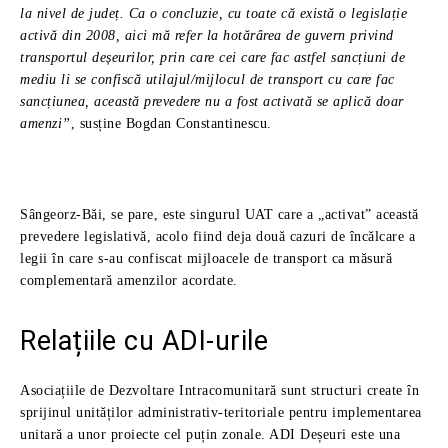
la nivel de județ. Ca o concluzie, cu toate că există o legislație
activă din 2008, aici mă refer la hotărârea de guvern privind
transportul deșeurilor, prin care cei care fac astfel sancțiuni de
mediu li se confiscă utilajul/mijlocul de transport cu care fac
sancțiunea, această prevedere nu a fost activată se aplică doar
amenzi”
, susține Bogdan Constantinescu.
Sângeorz-Băi, se pare, este singurul UAT care a „activat” această
prevedere legislativă, acolo fiind deja două cazuri de încălcare a
legii în care s-au confiscat mijloacele de transport ca măsură
complementară amenzilor acordate.
Relațiile cu ADI-urile
Asociațiile de Dezvoltare Intracomunitară sunt structuri create în
sprijinul unităților administrativ-teritoriale pentru implementarea
unitară a unor proiecte cel puțin zonale. ADI Deșeuri este una