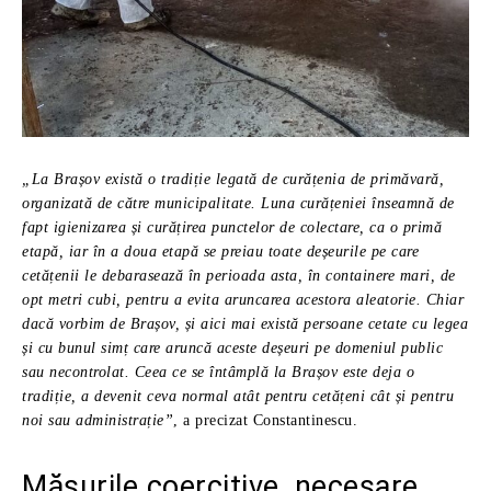
„La Brașov există o tradiție legată de curățenia de primăvară,
organizată de către municipalitate. Luna curățeniei înseamnă de
fapt igienizarea și curățirea punctelor de colectare, ca o primă
etapă, iar în a doua etapă se preiau toate deșeurile pe care
cetățenii le debarasează în perioada asta, în containere mari, de
opt metri cubi, pentru a evita aruncarea acestora aleatorie. Chiar
dacă vorbim de Brașov, și aici mai există persoane cetate cu legea
și cu bunul simț care aruncă aceste deșeuri pe domeniul public
sau necontrolat. Ceea ce se întâmplă la Brașov este deja o
tradiție, a devenit ceva normal atât pentru cetățeni cât și pentru
noi sau administrație”
, a precizat Constantinescu.
Măsurile coercitive, necesare