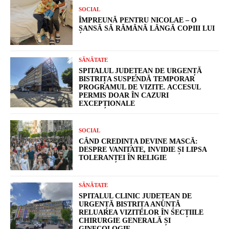
SOCIAL
ÎMPREUNĂ PENTRU NICOLAE – O
ȘANSĂ SĂ RĂMÂNĂ LÂNGĂ COPIII LUI
SĂNĂTATE
SPITALUL JUDEȚEAN DE URGENȚĂ
BISTRIȚA SUSPENDĂ TEMPORAR
PROGRAMUL DE VIZITE. ACCESUL
PERMIS DOAR ÎN CAZURI
EXCEPȚIONALE
SOCIAL
CÂND CREDINȚA DEVINE MASCĂ:
DESPRE VANITATE, INVIDIE ȘI LIPSA
TOLERANȚEI ÎN RELIGIE
SĂNĂTATE
SPITALUL CLINIC JUDEȚEAN DE
URGENȚĂ BISTRIȚA ANUNȚĂ
RELUAREA VIZITELOR ÎN SECȚIILE
CHIRURGIE GENERALĂ ȘI
GINECOLOGIE