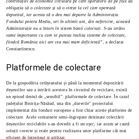
contribuției de economie circulară pe care operatorii de pe flux au
obligația să o colecteze și să o vireze la cel care operează
depozitul, iar acesta să o dea mai departe la Administrația
Fondului pentru Mediu, ori în ultimii ani, din nefericire, această
Administrație nu a întors în sistem banii colectați. S-au strâns
sume importante cu care se puteau realiza sisteme de colectare,
fiindcă România aici are cea mai mare deficiență”
, a declarat
Constantinescu.
Platformele de colectare
De la gospodăria cetățeanului și până la momentul depozitării
deșeurilor sau a intrării acestora în circuitul de reciclare, există
un episod destul de „sensibil”: platformele de colectare. În cazul
județului Bistrița-Năsăud, una din „durerile” proiectului
implementat din fonduri europene a fost chiar aceste platforme de
colectare. Acele containere semi-îngropate destinate colectării
deșeurilor reciclabile s-au dovedit a fi un eșec, iar acum se caută
soluții corecte și reale pentru realizarea unor platforme cât mai
eficient de întreținut și utilizat.