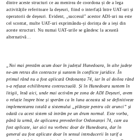
dintre aceste structuri ce au menirea de coordona și de a lega
activitățile referitoare la deșeuri, fiind o interfață între UAT-uri și
operatorii de deșeuri. Evident, „succesul” acestor ADI-uri nu este
cel scontat, multe UAT-uri exprimându-și dorința de a ieși din
aceste structuri. Nu numai UAT-urile se gândesc la această
alternativă…
„Noi mai prestăm acum doar în județul Hunedoara, în alte județe
ne-am retras din contracte și suntem în conflicte juridice. În
primul rând nu a fost aplicată Ordonanța 74, iar în al doilea rând
s-a refuzat echilibrarea contractuală. Și în Hunedoara suntem în
litigii, însă aici, unde mai activăm pe zona de ADI Deșeuri, avem
o relație înspre bine și sperăm ca în luna aceasta să se definitiveze
implementarea totală a sistemului „plătește pentru cât arunci” și
odată cu acest sistem să intrăm pe un drum normal. Este vorba,
până la urmă, de aplicarea prevederilor Ordonanței 74, care au
fost aplicate, iar aici nu vorbesc doar de Hunedoara, dar în
general au fost aplicate doar în sensul introducerii în tarif a