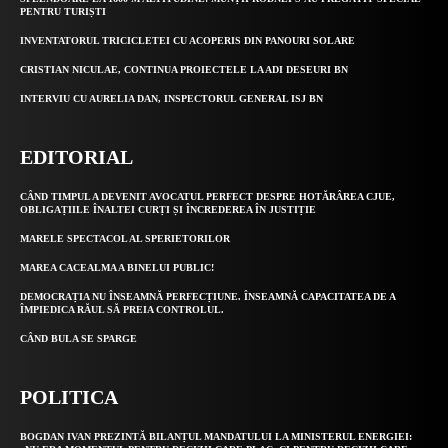
PENTRU TURIȘTI
INVENTATORUL TRICICLETEI CU ACOPERIS DIN PANOURI SOLARE
CRISTIAN NICULAE, CONTINUA PROIECTELE LA ADI DESEURI BN
INTERVIU CU AURELIA DAN, INSPECTORUL GENERAL ISJ BN
EDITORIAL
CÂND TIMPUL A DEVENIT AVOCATUL PERFECT DESPRE HOTĂRÂREA CJUE,
OBLIGAȚIILE ÎNALTEI CURȚI ȘI ÎNCREDEREA ÎN JUSTIȚIE
MARELE SPECTACOL AL SPERIETORILOR
MAREA CACEALMA A BINELUI PUBLIC!
DEMOCRAȚIA NU ÎNSEAMNĂ PERFECȚIUNE. ÎNSEAMNĂ CAPACITATEA DE A
ÎMPIEDICA RĂUL SĂ PREIA CONTROLUL.
CÂND BULA SE SPARGE
POLITICA
BOGDAN IVAN PREZINTĂ BILANȚUL MANDATULUI LA MINISTERUL ENERGIEI: