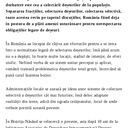
dezbatere este cea a colectării deșeurilor de la populație.
Separarea fracțiilor, selectarea deșeurilor, colectarea selectivă,
toate acestea revin pe tapetul discuțiilor, România fiind deja
în postura de a plăti amenzi usturătoare pentru nerespectarea
obligațiilor legate de deșeuri.
În România au început de câțiva ani eforturile pentru a se intra
într-o normalitate legată de selectarea deșeurilor, însă până acum
nu s-a depășit, în foarte multe locații, stadiul de intenție, de efort
sisific. Nefiind vorba de un sistem unitar perceput și aplicat,
românii tratează problematica deșeurilor total greșit, încercând să
pună carul înaintea boilor.
Administrațiile locale se axează pe ideea unor sisteme de colectare
selectivă a deșeurilor cât mai futuriste, însă deloc adaptate
realității din teren, adică din ograda cetățeanului, locul de unde
trebuie pornită această poveste.
În Bistrița-Năsăud se reîncercă o poveste, asta după 10 ani de la
înființarea Asociației de Dezvoltare Intracomunitară Deșeuri.