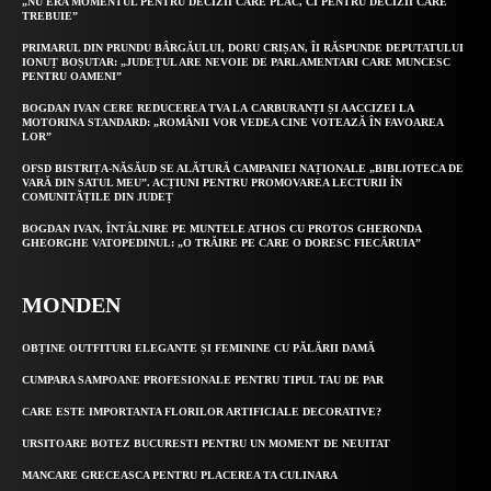
„NU ERA MOMENTUL PENTRU DECIZII CARE PLAC, CI PENTRU DECIZII CARE
TREBUIE”
PRIMARUL DIN PRUNDU BÂRGĂULUI, DORU CRIȘAN, ÎI RĂSPUNDE DEPUTATULUI
IONUȚ BOȘUTAR: „JUDEȚUL ARE NEVOIE DE PARLAMENTARI CARE MUNCESC
PENTRU OAMENI”
BOGDAN IVAN CERE REDUCEREA TVA LA CARBURANȚI ȘI AACCIZEI LA
MOTORINA STANDARD: „ROMÂNII VOR VEDEA CINE VOTEAZĂ ÎN FAVOAREA
LOR”
OFSD BISTRIȚA-NĂSĂUD SE ALĂTURĂ CAMPANIEI NAȚIONALE „BIBLIOTECA DE
VARĂ DIN SATUL MEU”. ACȚIUNI PENTRU PROMOVAREA LECTURII ÎN
COMUNITĂȚILE DIN JUDEȚ
BOGDAN IVAN, ÎNTÂLNIRE PE MUNTELE ATHOS CU PROTOS GHERONDA
GHEORGHE VATOPEDINUL: „O TRĂIRE PE CARE O DORESC FIECĂRUIA”
MONDEN
OBȚINE OUTFITURI ELEGANTE ȘI FEMININE CU PĂLĂRII DAMĂ
CUMPARA SAMPOANE PROFESIONALE PENTRU TIPUL TAU DE PAR
CARE ESTE IMPORTANTA FLORILOR ARTIFICIALE DECORATIVE?
URSITOARE BOTEZ BUCURESTI PENTRU UN MOMENT DE NEUITAT
MANCARE GRECEASCA PENTRU PLACEREA TA CULINARA