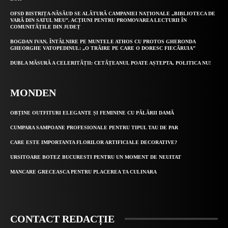
OFSD BISTRIȚA-NĂSĂUD SE ALĂTURĂ CAMPANIEI NAȚIONALE „BIBLIOTECA DE
VARĂ DIN SATUL MEU”. ACȚIUNI PENTRU PROMOVAREA LECTURII ÎN
COMUNITĂȚILE DIN JUDEȚ
BOGDAN IVAN, ÎNTÂLNIRE PE MUNTELE ATHOS CU PROTOS GHERONDA
GHEORGHE VATOPEDINUL: „O TRĂIRE PE CARE O DORESC FIECĂRUIA”
DUBLA MĂSURĂ A CELERITĂȚII: CETĂȚEANUL POATE AȘTEPTA, POLITICA NU!
MONDEN
OBȚINE OUTFITURI ELEGANTE ȘI FEMININE CU PĂLĂRII DAMĂ
CUMPARA SAMPOANE PROFESIONALE PENTRU TIPUL TAU DE PAR
CARE ESTE IMPORTANTA FLORILOR ARTIFICIALE DECORATIVE?
URSITOARE BOTEZ BUCURESTI PENTRU UN MOMENT DE NEUITAT
MANCARE GRECEASCA PENTRU PLACEREA TA CULINARA
CONTACT REDACȚIE