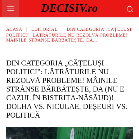
DECISIV.ro
ACASĂ
EDITORIAL
DIN CATEGORIA „CĂȚELUȘI
POLITICI”: LĂTRĂTURILE NU REZOLVĂ PROBLEME!
MÂINILE STRÂNSE BĂRBĂTEȘTE, DA...
DIN CATEGORIA „CĂȚELUȘI
POLITICI”: LĂTRĂTURILE NU
REZOLVĂ PROBLEME! MÂINILE
STRÂNSE BĂRBĂTEȘTE, DA (NU E
CAZUL ÎN BISTRIȚA-NĂSĂUD)!
DOLHA VS. NICULAE, DEȘEURI VS.
POLITICĂ