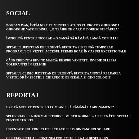
SOCIAL
BOGDAN IVAN, ÎNTÂLNIRE PE MUNTELE ATHOS CU PROTOS GHERONDA
GHEORGHE VATOPEDINUL: „O TRĂIRE PE CARE O DORESC FIECĂRUIA”
ÎMPREUNĂ PENTRU NICOLAE – O ȘANSĂ SĂ RĂMÂNĂ LÂNGĂ COPIII LUI
SPITALUL JUDEȚEAN DE URGENȚĂ BISTRIȚA SUSPENDĂ TEMPORAR
PROGRAMUL DE VIZITE. ACCESUL PERMIS DOAR ÎN CAZURI EXCEPȚIONALE
CÂND CREDINȚA DEVINE MASCĂ: DESPRE VANITATE, INVIDIE ȘI LIPSA
TOLERANȚEI ÎN RELIGIE
SPITALUL CLINIC JUDEȚEAN DE URGENȚĂ BISTRIȚA ANUNȚĂ RELUAREA
VIZITELOR ÎN SECȚIILE CHIRURGIE GENERALĂ ȘI GINECOLOGIE
REPORTAJ
EXISTĂ MOTIVE PENTRU O COMPANIE SĂ RĂMÂNĂ LA ABONAMENT?
SPLENDOARE LA 1600 M ALTITUDINE: MUNȚII RODNEI S-AU PREGĂTIT SPECIAL
PENTRU TURIȘTI
INVENTATORUL TRICICLETEI CU ACOPERIS DIN PANOURI SOLARE
CRISTIAN NICULAE, CONTINUA PROIECTELE LA ADI DESEURI BN