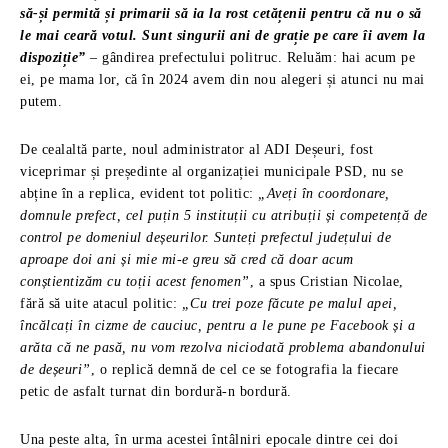
să-și permită și primarii să ia la rost cetățenii pentru că nu o să
le mai ceară votul. Sunt singurii ani de grație pe care îi avem la
dispoziție”
– gândirea prefectului politruc. Reluăm: hai acum pe
ei, pe mama lor, că în 2024 avem din nou alegeri și atunci nu mai
putem.
De cealaltă parte, noul administrator al ADI Deșeuri, fost
viceprimar și președinte al organizației municipale PSD, nu se
abține în a replica, evident tot politic:
„Aveți în coordonare,
domnule prefect, cel puțin 5 instituții cu atribuții și competență de
control pe domeniul deșeurilor. Sunteți prefectul județului de
aproape doi ani și mie mi-e greu să cred că doar acum
conștientizăm cu toții acest fenomen”
, a spus Cristian Nicolae,
fără să uite atacul politic:
„Cu trei poze făcute pe malul apei,
încălcați în cizme de cauciuc, pentru a le pune pe Facebook și a
arăta că ne pasă, nu vom rezolva niciodată problema abandonului
de deșeuri”
, o replică demnă de cel ce se fotografia la fiecare
petic de asfalt turnat din bordură-n bordură.
Una peste alta, în urma acestei întâlniri epocale dintre cei doi