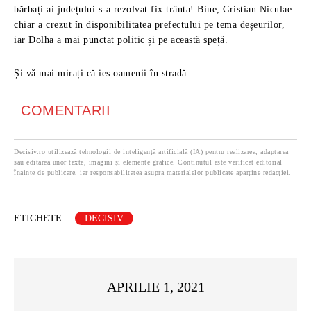
bărbați ai județului s-a rezolvat fix trânta! Bine, Cristian Niculae
chiar a crezut în disponibilitatea prefectului pe tema deșeurilor,
iar Dolha a mai punctat politic și pe această speță.
Și vă mai mirați că ies oamenii în stradă…
COMENTARII
Decisiv.ro utilizează tehnologii de inteligență artificială (IA) pentru realizarea, adaptarea
sau editarea unor texte, imagini și elemente grafice. Conținutul este verificat editorial
înainte de publicare, iar responsabilitatea asupra materialelor publicate aparține redacției.
ETICHETE:
DECISIV
APRILIE 1, 2021