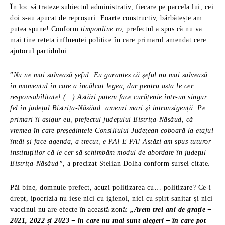
În loc să trateze subiectul administrativ, fiecare pe parcela lui, cei
doi s-au apucat de reproșuri. Foarte constructiv, bărbătește am
putea spune! Conform
timponline.ro
, prefectul a spus că nu va
mai ține rețeta influenței politice în care primarul amendat cere
ajutorul partidului:
”
Nu ne mai salvează șeful. Eu garantez că șeful nu mai salvează
în momentul în care a încălcat legea, dar pentru asta le cer
responsabilitate! (…) Astăzi putem face curățenie într-un singur
fel în județul Bistrița-Năsăud: amenzi mari și intransigență. Pe
primari îi asigur eu, prefectul județului Bistrița-Năsăud, că
vremea în care președintele Consiliului Județean coboară la etajul
întâi și face agenda, a trecut, e PA! E PA! Astăzi am spus tuturor
instituțiilor că le cer să schimbăm modul de abordare în județul
Bistrița-Năsăud”
, a precizat Stelian Dolha conform sursei citate.
Păi bine, domnule prefect, acuzi politizarea cu… politizare? Ce-i
drept, ipocrizia nu iese nici cu igienol, nici cu spirt sanitar și nici
vaccinul nu are efecte în această zonă:
„Avem trei ani de grație –
2021, 2022 și 2023 – în care nu mai sunt alegeri – în care pot