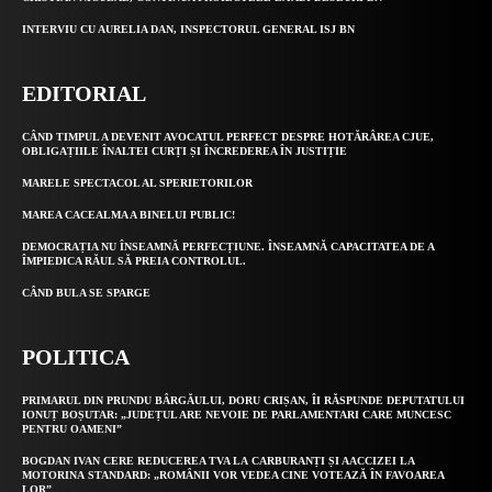
INTERVIU CU AURELIA DAN, INSPECTORUL GENERAL ISJ BN
EDITORIAL
CÂND TIMPUL A DEVENIT AVOCATUL PERFECT DESPRE HOTĂRÂREA CJUE,
OBLIGAȚIILE ÎNALTEI CURȚI ȘI ÎNCREDEREA ÎN JUSTIȚIE
MARELE SPECTACOL AL SPERIETORILOR
MAREA CACEALMA A BINELUI PUBLIC!
DEMOCRAȚIA NU ÎNSEAMNĂ PERFECȚIUNE. ÎNSEAMNĂ CAPACITATEA DE A
ÎMPIEDICA RĂUL SĂ PREIA CONTROLUL.
CÂND BULA SE SPARGE
POLITICA
PRIMARUL DIN PRUNDU BÂRGĂULUI, DORU CRIȘAN, ÎI RĂSPUNDE DEPUTATULUI
IONUȚ BOȘUTAR: „JUDEȚUL ARE NEVOIE DE PARLAMENTARI CARE MUNCESC
PENTRU OAMENI”
BOGDAN IVAN CERE REDUCEREA TVA LA CARBURANȚI ȘI AACCIZEI LA
MOTORINA STANDARD: „ROMÂNII VOR VEDEA CINE VOTEAZĂ ÎN FAVOAREA
LOR”