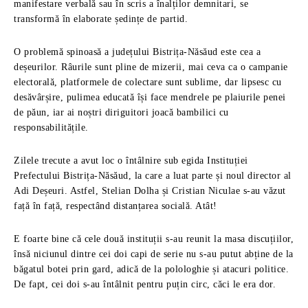
manifestare verbală sau în scris a înalților demnitari, se
transformă în elaborate ședințe de partid.
O problemă spinoasă a județului Bistrița-Năsăud este cea a
deșeurilor. Râurile sunt pline de mizerii, mai ceva ca o campanie
electorală, platformele de colectare sunt sublime, dar lipsesc cu
desăvârșire, pulimea educată își face mendrele pe plaiurile penei
de păun, iar ai noștri diriguitori joacă bambilici cu
responsabilitățile.
Zilele trecute a avut loc o întâlnire sub egida Instituției
Prefectului Bistrița-Năsăud, la care a luat parte și noul director al
Adi Deșeuri. Astfel, Stelian Dolha și Cristian Niculae s-au văzut
față în față, respectând distanțarea socială. Atât!
E foarte bine că cele două instituții s-au reunit la masa discuțiilor,
însă niciunul dintre cei doi capi de serie nu s-au putut abține de la
băgatul botei prin gard, adică de la polologhie și atacuri politice.
De fapt, cei doi s-au întâlnit pentru puțin circ, căci le era dor.