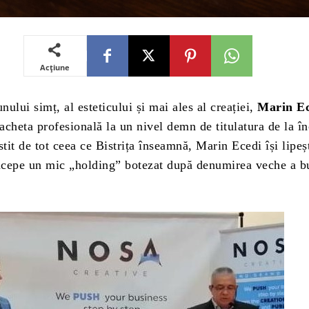
Acțiune
unului simț, al esteticului și mai ales al creației,
Marin Ec
tacheta profesională la un nivel demn de titulatura de la î
stit de tot ceea ce Bistrița înseamnă, Marin Ecedi își lipeș
oncepe un mic „holding” botezat după denumirea veche a b