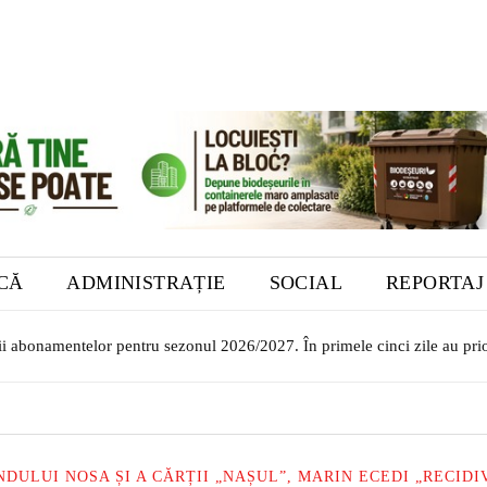
ICĂ
ADMINISTRAȚIE
SOCIAL
REPORTAJ
 abonamentelor pentru sezonul 2026/2027. În primele cinci zile au priorit
or transilvăneni la Muzeul Bistrița. Vernisajul are loc în 7 august
ULUI NOSA ȘI A CĂRȚII „NAȘUL”, MARIN ECEDI „RECIDIV