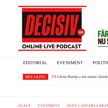
EDITORIAL
EVENIMENT
POLIT
BREAKING
CS Gloria Bistrița a dat startul vânzării
Expoziție dedicată patrimoniului sașil
ACASĂ
EVENIMENT
DUPĂ LANSAREA BRAND