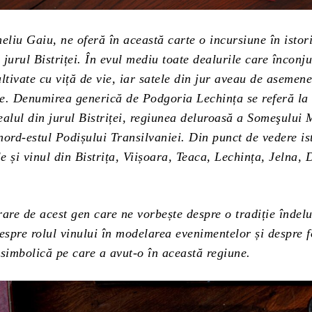
eliu Gaiu, ne oferă în această carte o incursiune în istori
n jurul Bistriței. În evul mediu toate dealurile care înconj
ltivate cu viță de vie, iar satele din jur aveau de asemen
se. Denumirea generică de Podgoria Lechința se referă la v
ealul din jurul Bistriței, regiunea deluroasă a Someşului 
ord-estul Podișului Transilvaniei. Din punct de vedere is
le și vinul din Bistrița, Viișoara, Teaca, Lechința, Jelna,
rare de acest gen care ne vorbește despre o tradiție îndel
 despre rolul vinului în modelarea evenimentelor și despre f
 simbolică pe care a avut-o în această regiune.