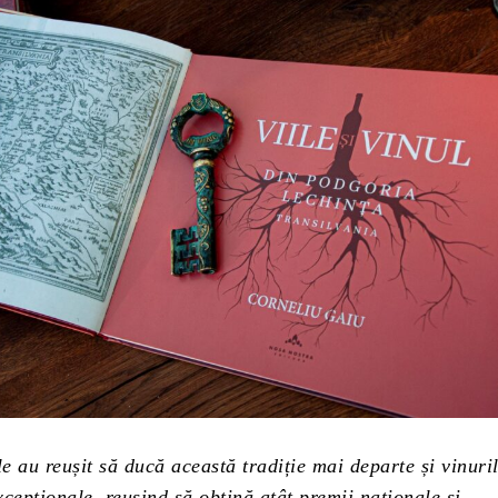
 au reușit să ducă această tradiție mai departe și vinuri
cepționale, reușind să obțină atât premii naționale și