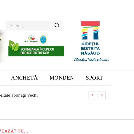
Cauta....
ANCHETĂ
MONDEN
SPORT
ate abonații vechi
EAZĂ” CU...