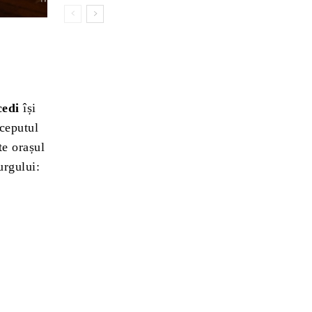
edi
își
nceputul
te orașul
urgului: