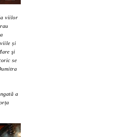
a viilor
urau
ea
iile și
Mare şi
toric se
 Dumitra
ungată a
orța