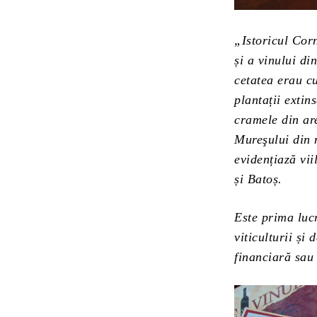
„Istoricul Corn
și a vinului di
cetatea erau cu
plantații extin
cramele din ar
Mureşului din n
evidențiază vii
și Batoș.
Este prima luc
viticulturii și
financiară sau