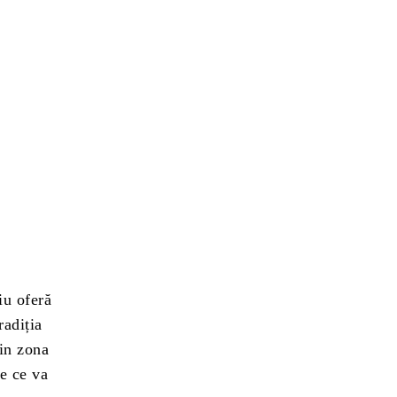
iu oferă
radiția
din zona
re ce va