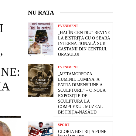
NU RATA
I
EVENIMENT
„HAI ÎN CENTRU” REVINE
LA BISTRIȚA CU O SEARĂ
INTERNAȚIONALĂ SUB
CASTANII DIN CENTRUL
”
ORAȘULUI
NE:
EVENIMENT
„METAMORFOZA
LUMINII. LUMINA, A
IA
PATRA DIMENSIUNE A
SCULPTURII” – O NOUĂ
EXPOZIȚIE DE
SCULPTURĂ LA
COMPLEXUL MUZEAL
BISTRIȚA-NĂSĂUD
SPORT
GLORIA BISTRIȚA PUNE