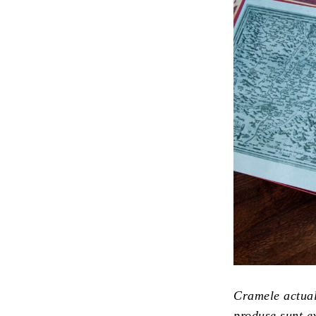
Cramele actuale
produse sunt ex