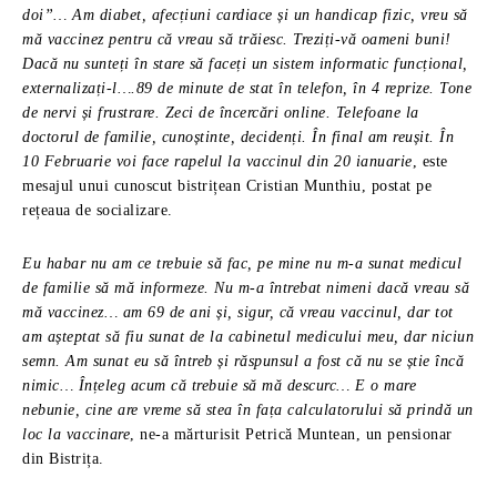
doi”… Am diabet, afecțiuni cardiace și un handicap fizic, vreu să
mă vaccinez pentru că vreau să trăiesc. Treziți-vă oameni buni!
Dacă nu sunteți în stare să faceți un sistem informatic funcțional,
externalizați-l….89 de minute de stat în telefon, în 4 reprize. Tone
de nervi și frustrare. Zeci de încercări online. Telefoane la
doctorul de familie, cunoștinte, decidenți. În final am reușit. În
10 Februarie voi face rapelul la vaccinul din 20 ianuarie
, este
mesajul unui cunoscut bistrițean Cristian Munthiu, postat pe
rețeaua de socializare.
Eu habar nu am ce trebuie să fac, pe mine nu m-a sunat medicul
de familie să mă informeze. Nu m-a întrebat nimeni dacă vreau să
mă vaccinez… am 69 de ani și, sigur, că vreau vaccinul, dar tot
am așteptat să fiu sunat de la cabinetul medicului meu, dar niciun
semn. Am sunat eu să întreb și răspunsul a fost că nu se știe încă
nimic… Înțeleg acum că trebuie să mă descurc… E o mare
nebunie, cine are vreme să stea în fața calculatorului să prindă un
loc la vaccinare
, ne-a mărturisit Petrică Muntean, un pensionar
din Bistrița.