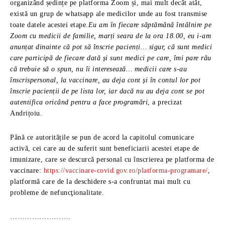
organizând ședințe pe platforma Zoom și, mai mult decât atât,
există un grup de whatsapp ale medicilor unde au fost transmise
toate datele acestei etape.
Eu am în fiecare săptămână întâlnire pe
Zoom cu medicii de familie, marți seara de la ora 18.00, eu i-am
anunțat dinainte că pot să înscrie pacienți… sigur, că sunt medici
care participă de fiecare dată și sunt medici pe care, îmi pare rău
că trebuie să o spun, nu îi interesează… medicii care s-au
înscrispersonal, la vaccinare, au deja cont și în contul lor pot
înscrie pacienții de pe lista lor, iar dacă nu au deja cont se pot
autentifica oricând pentru a face programări
, a precizat
Andrițoiu.
Până ce autoritățile se pun de acord la capitolul comunicare
activă, cei care au de suferit sunt beneficiarii acestei etape de
imunizare, care se descurcă personal cu înscrierea pe platforma de
vaccinare:
https://vaccinare-covid.gov.ro/platforma-programare/
,
platformă care de la deschidere s-a confruntat mai mult cu
probleme de nefuncţionalitate.
…………………….