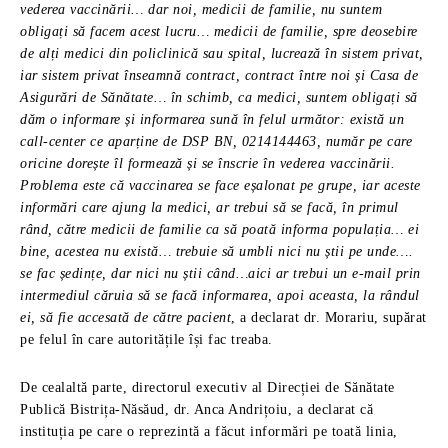
vederea vaccinării… dar noi, medicii de familie, nu suntem
obligați să facem acest lucru… medicii de familie, spre deosebire
de alți medici din policlinică sau spital, lucrează în sistem privat,
iar sistem privat înseamnă contract, contract între noi și Casa de
Asigurări de Sănătate… în schimb, ca medici, suntem obligați să
dăm o informare și informarea sună în felul următor: există un
call-center ce aparține de DSP BN, 0214144463, număr pe care
oricine dorește îl formează și se înscrie în vederea vaccinării.
Problema este că vaccinarea se face eșalonat pe grupe, iar aceste
informări care ajung la medici, ar trebui să se facă, în primul
rând, către medicii de familie ca să poată informa populația… ei
bine, acestea nu există… trebuie să umbli nici nu știi pe unde….
se fac ședințe, dar nici nu știi când…aici ar trebui un e-mail prin
intermediul căruia să se facă informarea, apoi aceasta, la rândul
ei, să fie accesată de către pacient
, a declarat dr. Morariu, supărat
pe felul în care autoritățile își fac treaba.
De cealaltă parte, directorul executiv al Direcției de Sănătate
Publică Bistrița-Năsăud, dr. Anca Andrițoiu, a declarat că
instituția pe care o reprezintă a făcut informări pe toată linia,