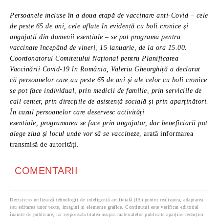
Persoanele incluse în a doua etapă de vaccinare anti-Covid – cele
de peste 65 de ani, cele aflate în evidență cu boli cronice și
angajații din domenii esențiale – se pot programa pentru
vaccinare începând de vineri, 15 ianuarie, de la ora 15.00.
Coordonatorul Comitetului Naţional pentru Planificarea
Vaccinării Covid-19 în România, Valeriu Gheorghiță a declarat
că persoanelor care au peste 65 de ani și ale celor cu boli cronice
se pot face individual, prin medicii de familie, prin serviciile de
call center, prin direcțiile de asistență socială și prin aparținători.
În cazul persoanelor care deservesc activități
esentiale, programarea se face prin angajator, dar beneficiarii pot
alege ziua și locul unde vor să se vaccineze
, arată informarea
transmisă de autorități.
COMENTARII
Decisiv.ro utilizează tehnologii de inteligență artificială (IA) pentru realizarea, adaptarea
sau editarea unor texte, imagini și elemente grafice. Conținutul este verificat editorial
înainte de publicare, iar responsabilitatea asupra materialelor publicate aparține redacției.