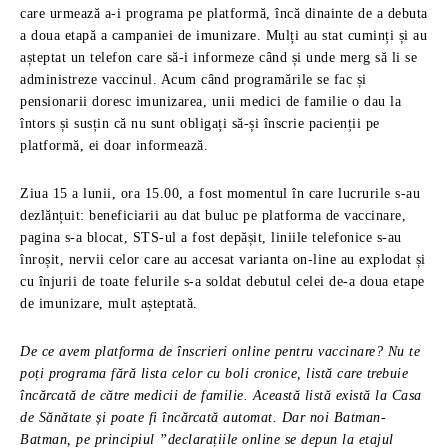
care urmează a-i programa pe platformă, încă dinainte de a debuta
a doua etapă a campaniei de imunizare. Mulți au stat cuminți și au
așteptat un telefon care să-i informeze când și unde merg să li se
administreze vaccinul. Acum când programările se fac și
pensionarii doresc imunizarea, unii medici de familie o dau la
întors și susțin că nu sunt obligați să-și înscrie pacienții pe
platformă, ei doar informează.
Ziua 15 a lunii, ora 15.00, a fost momentul în care lucrurile s-au
dezlănțuit: beneficiarii au dat buluc pe platforma de vaccinare,
pagina s-a blocat, STS-ul a fost depășit, liniile telefonice s-au
înroșit, nervii celor care au accesat varianta on-line au explodat și
cu înjurii de toate felurile s-a soldat debutul celei de-a doua etape
de imunizare, mult așteptată.
De ce avem platforma de înscrieri online pentru vaccinare? Nu te
poți programa fără lista celor cu boli cronice, listă care trebuie
încărcată de către medicii de familie. Această listă există la Casa
de Sănătate și poate fi încărcată automat. Dar noi Batman-
Batman, pe principiul ”declarațiile online se depun la etajul