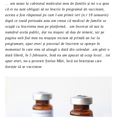
…
am sunat la cabinetul medicului meu de familie și mi s-a spus
că ei nu sunt obligați să ne înscrie în programul de vaccinare,
acesta a fost răspunsul pe care l-am primit ieri (n.r 18 ianuarie)
după ce toată perioada asta am crezut că medicul de familie se
ocupă cu înscrierea mea pe platformă… am încercat să sun la
numărul acela public, dar nu reușesc să dau de nimeni, iar pe
pagina web fiul meu nu reușește nicium să prindă un loc la
programare, apar erori și procesul de înscriere se oprește în
momentul în care vrea să aleagă o dată din calendar…am găsit o
dată liberă, în 5 februarie, însă nu am apucat să ocup locul… tot
apar erori
, ne-a povestit Ștefan Mâti, încă un bistrițean care
dorește să se vaccineze.