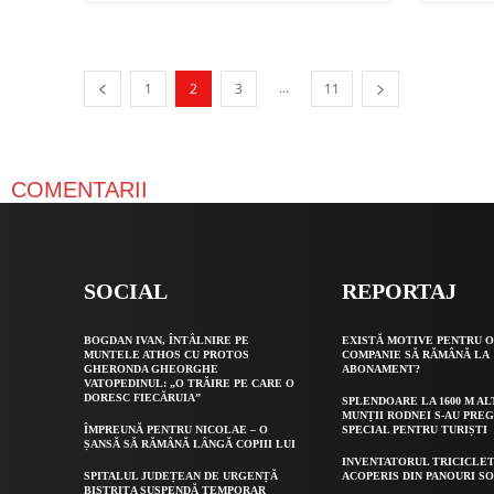
...
1
2
3
11
COMENTARII
SOCIAL
REPORTAJ
BOGDAN IVAN, ÎNTÂLNIRE PE
EXISTĂ MOTIVE PENTRU 
MUNTELE ATHOS CU PROTOS
COMPANIE SĂ RĂMÂNĂ LA
GHERONDA GHEORGHE
ABONAMENT?
VATOPEDINUL: „O TRĂIRE PE CARE O
DORESC FIECĂRUIA”
SPLENDOARE LA 1600 M AL
MUNȚII RODNEI S-AU PRE
ÎMPREUNĂ PENTRU NICOLAE – O
SPECIAL PENTRU TURIȘTI
ȘANSĂ SĂ RĂMÂNĂ LÂNGĂ COPIII LUI
INVENTATORUL TRICICLET
SPITALUL JUDEȚEAN DE URGENȚĂ
ACOPERIS DIN PANOURI S
BISTRIȚA SUSPENDĂ TEMPORAR