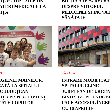
IȚA”. TREI ZILE DE
EDIȚIA A IV-A. DEZB
ATERI MEDICALE LA
DESPRE VIITORUL
RIȚA
MEDICINEI ȘI INOVAȚ
SĂNĂTATE
ATE
SĂNĂTATE
IGIENEI MÂINILOR,
INTRARE MODIFICAT
ATĂ LA SPITALUL
SPITALUL CLINIC
IC JUDEȚEAN
JUDEȚEAN DE URGE
IȚA PRIN ACTIVITĂȚI
BISTRIȚA. PE UNDE S
CATE COPIILOR
FACE ACCESUL ÎNCE
CU 16 APRILIE