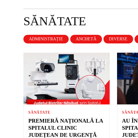
SĂNĂTATE
ADMINISTRAȚIE
ANCHETĂ
DIVERSE
SĂNĂTATE
SĂNĂT
PREMIERĂ NAȚIONALĂ LA
AU Î
SPITALUL CLINIC
SPIT
JUDEȚEAN DE URGENȚĂ
JUDE