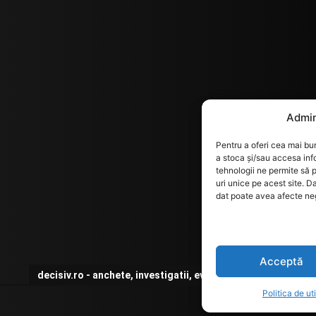
Admin
Pentru a oferi cea mai bun
a stoca și/sau accesa inf
tehnologii ne permite să
uri unice pe acest site. D
dat poate avea afecte nega
Acceptă
decisiv.ro - anchete, investigatii, evenimente, opinii
Politica de ut