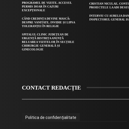
PROGRAMUL DE VIZITE. ACCESUL
CRISTIAN NICULAE, CONT
PERMIS DOAR ÎN CAZURI
PROIECTELE LA ADI DESE
EXCEPȚIONALE
INTERVIU CU AURELIA DAN
CÂND CREDINȚA DEVINE MASCĂ:
INSPECTORUL GENERAL IS
DESPRE VANITATE, INVIDIE ȘI LIPSA
TOLERANȚEI ÎN RELIGIE
SPITALUL CLINIC JUDEȚEAN DE
URGENȚĂ BISTRIȚA ANUNȚĂ
RELUAREA VIZITELOR ÎN SECȚIILE
CHIRURGIE GENERALĂ ȘI
GINECOLOGIE
CONTACT REDACȚIE
Politica de confidențialitate