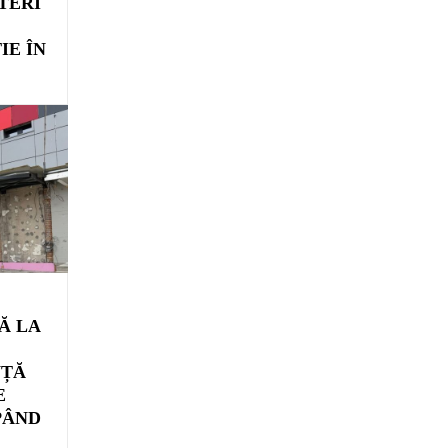
ATERI
IE ÎN
Ă LA
NȚĂ
E
PÂND