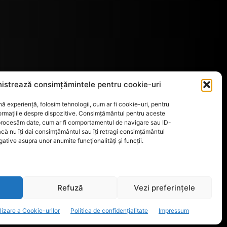
istrează consimțămintele pentru cookie-uri
ă experiență, folosim tehnologii, cum ar fi cookie-uri, pentru
ormațiile despre dispozitive. Consimțământul pentru aceste
 procesăm date, cum ar fi comportamentul de navigare sau ID-
acă nu îți dai consimțământul sau îți retragi consimțământul
tive asupra unor anumite funcționalități și funcții.
Refuză
Vezi preferințele
ilizare a Cookie-urilor
Politica de confidențialitate
Impressum