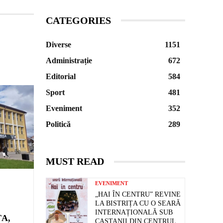
CATEGORIES
Diverse
1151
Administrație
672
Editorial
584
Sport
481
Eveniment
352
Politică
289
MUST READ
EVENIMENT
„HAI ÎN CENTRU” REVINE
LA BISTRIȚA CU O SEARĂ
INTERNAȚIONALĂ SUB
ȚA,
CASTANII DIN CENTRUL