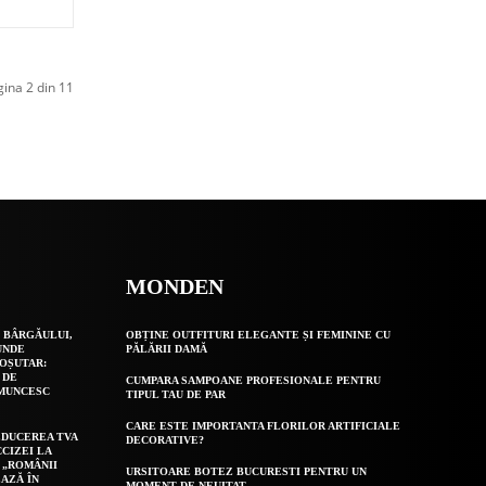
ina 2 din 11
MONDEN
 BÂRGĂULUI,
OBȚINE OUTFITURI ELEGANTE ȘI FEMININE CU
UNDE
PĂLĂRII DAMĂ
OȘUTAR:
 DE
CUMPARA SAMPOANE PROFESIONALE PENTRU
 MUNCESC
TIPUL TAU DE PAR
CARE ESTE IMPORTANTA FLORILOR ARTIFICIALE
EDUCEREA TVA
DECORATIVE?
CCIZEI LA
 „ROMÂNII
URSITOARE BOTEZ BUCURESTI PENTRU UN
AZĂ ÎN
MOMENT DE NEUITAT