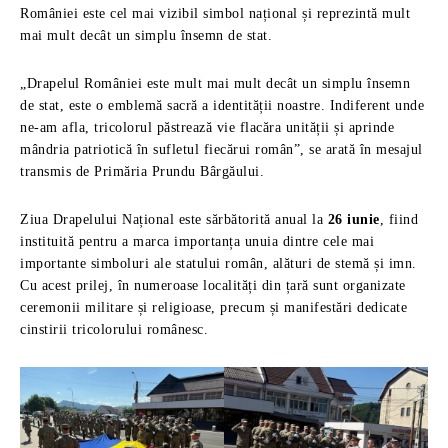
României este cel mai vizibil simbol național și reprezintă mult
mai mult decât un simplu însemn de stat.
„Drapelul României este mult mai mult decât un simplu însemn
de stat, este o emblemă sacră a identității noastre. Indiferent unde
ne-am afla, tricolorul păstrează vie flacăra unității și aprinde
mândria patriotică în sufletul fiecărui român”, se arată în mesajul
transmis de Primăria Prundu Bârgăului.
Ziua Drapelului Național este sărbătorită anual la
26 iunie
, fiind
instituită pentru a marca importanța unuia dintre cele mai
importante simboluri ale statului român, alături de stemă și imn.
Cu acest prilej, în numeroase localități din țară sunt organizate
ceremonii militare și religioase, precum și manifestări dedicate
cinstirii tricolorului românesc.