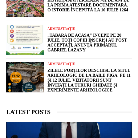
BISTRIȚA ANIVERSEAZĂ 762 DE ANI DE
LA PRIMA ATESTARE DOCUMENTARĂ.
O ISTORIE ÎNCEPUTĂ LA 16 IULIE 1264
ADMINISTRAȚIE
„TABĂRA DE ACASĂ” ÎNCEPE PE 20
IULIE. TOȚI COPIII ÎNSCRIȘI AU FOST
ACCEPTAȚI, ANUNȚĂ PRIMARUL
GABRIEL LAZANY
ADMINISTRAȚIE
ZILELE PORȚILOR DESCHISE LA SITUL
ARHEOLOGIC DE LA BĂILE FIGA, PE 11
ȘI 12 IULIE. VIZITATORII SUNT
INVITAȚI LA TURURI GHIDATE ȘI
EXPERIMENTE ARHEOLOGICE
LATEST POSTS