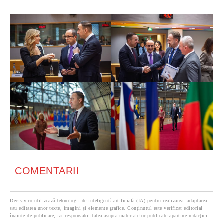
COMENTARII
Decisiv.ro utilizează tehnologii de inteligență artificială (IA) pentru realizarea, adaptarea
sau editarea unor texte, imagini și elemente grafice. Conținutul este verificat editorial
înainte de publicare, iar responsabilitatea asupra materialelor publicate aparține redacției.