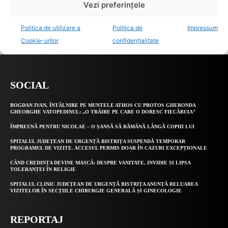
SOCIAL
BOGDAN IVAN, ÎNTÂLNIRE PE MUNTELE ATHOS CU PROTOS GHERONDA
GHEORGHE VATOPEDINUL: „O TRĂIRE PE CARE O DORESC FIECĂRUIA”
ÎMPREUNĂ PENTRU NICOLAE – O ȘANSĂ SĂ RĂMÂNĂ LÂNGĂ COPIII LUI
SPITALUL JUDEȚEAN DE URGENȚĂ BISTRIȚA SUSPENDĂ TEMPORAR
PROGRAMUL DE VIZITE. ACCESUL PERMIS DOAR ÎN CAZURI EXCEPȚIONALE
CÂND CREDINȚA DEVINE MASCĂ: DESPRE VANITATE, INVIDIE ȘI LIPSA
TOLERANȚEI ÎN RELIGIE
SPITALUL CLINIC JUDEȚEAN DE URGENȚĂ BISTRIȚA ANUNȚĂ RELUAREA
VIZITELOR ÎN SECȚIILE CHIRURGIE GENERALĂ ȘI GINECOLOGIE
REPORTAJ