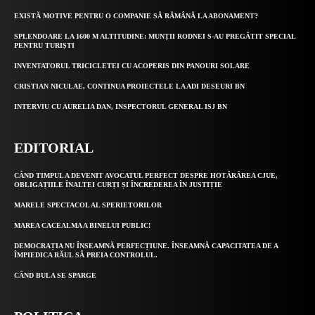
EXISTĂ MOTIVE PENTRU O COMPANIE SĂ RĂMÂNĂ LA ABONAMENT?
SPLENDOARE LA 1600 M ALTITUDINE: MUNȚII RODNEI S-AU PREGĂTIT SPECIAL
PENTRU TURIȘTI
INVENTATORUL TRICICLETEI CU ACOPERIS DIN PANOURI SOLARE
CRISTIAN NICULAE, CONTINUA PROIECTELE LA ADI DESEURI BN
INTERVIU CU AURELIA DAN, INSPECTORUL GENERAL ISJ BN
EDITORIAL
CÂND TIMPUL A DEVENIT AVOCATUL PERFECT DESPRE HOTĂRÂREA CJUE,
OBLIGAȚIILE ÎNALTEI CURȚI ȘI ÎNCREDEREA ÎN JUSTIȚIE
MARELE SPECTACOL AL SPERIETORILOR
MAREA CACEALMA A BINELUI PUBLIC!
DEMOCRAȚIA NU ÎNSEAMNĂ PERFECȚIUNE. ÎNSEAMNĂ CAPACITATEA DE A
ÎMPIEDICA RĂUL SĂ PREIA CONTROLUL.
CÂND BULA SE SPARGE