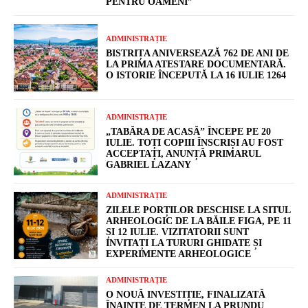
PENTRU OAMENI”
ADMINISTRAȚIE
BISTRIȚA ANIVERSEAZĂ 762 DE ANI DE
LA PRIMA ATESTARE DOCUMENTARĂ.
O ISTORIE ÎNCEPUTĂ LA 16 IULIE 1264
ADMINISTRAȚIE
„TABĂRA DE ACASĂ” ÎNCEPE PE 20
IULIE. TOȚI COPIII ÎNSCRIȘI AU FOST
ACCEPTAȚI, ANUNȚĂ PRIMARUL
GABRIEL LAZANY
ADMINISTRAȚIE
ZILELE PORȚILOR DESCHISE LA SITUL
ARHEOLOGIC DE LA BĂILE FIGA, PE 11
ȘI 12 IULIE. VIZITATORII SUNT
INVITAȚI LA TURURI GHIDATE ȘI
EXPERIMENTE ARHEOLOGICE
ADMINISTRAȚIE
O NOUĂ INVESTIȚIE, FINALIZATĂ
ÎNAINTE DE TERMEN LA PRUNDU