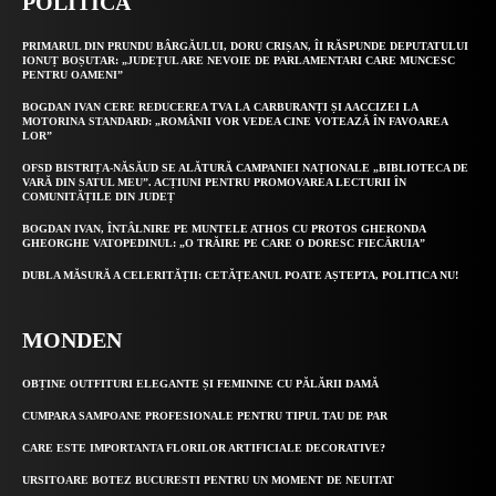
POLITICA
PRIMARUL DIN PRUNDU BÂRGĂULUI, DORU CRIȘAN, ÎI RĂSPUNDE DEPUTATULUI
IONUȚ BOȘUTAR: „JUDEȚUL ARE NEVOIE DE PARLAMENTARI CARE MUNCESC
PENTRU OAMENI”
BOGDAN IVAN CERE REDUCEREA TVA LA CARBURANȚI ȘI AACCIZEI LA
MOTORINA STANDARD: „ROMÂNII VOR VEDEA CINE VOTEAZĂ ÎN FAVOAREA
LOR”
OFSD BISTRIȚA-NĂSĂUD SE ALĂTURĂ CAMPANIEI NAȚIONALE „BIBLIOTECA DE
VARĂ DIN SATUL MEU”. ACȚIUNI PENTRU PROMOVAREA LECTURII ÎN
COMUNITĂȚILE DIN JUDEȚ
BOGDAN IVAN, ÎNTÂLNIRE PE MUNTELE ATHOS CU PROTOS GHERONDA
GHEORGHE VATOPEDINUL: „O TRĂIRE PE CARE O DORESC FIECĂRUIA”
DUBLA MĂSURĂ A CELERITĂȚII: CETĂȚEANUL POATE AȘTEPTA, POLITICA NU!
MONDEN
OBȚINE OUTFITURI ELEGANTE ȘI FEMININE CU PĂLĂRII DAMĂ
CUMPARA SAMPOANE PROFESIONALE PENTRU TIPUL TAU DE PAR
CARE ESTE IMPORTANTA FLORILOR ARTIFICIALE DECORATIVE?
URSITOARE BOTEZ BUCURESTI PENTRU UN MOMENT DE NEUITAT