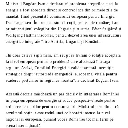
Ministrul Bogdan Ivan a declarat că problema prețurilor mari la
energie a fost abordată direct și concret încă din primele zile de
mandat, fiind prezentată comisarului european pentru Energie,
Dan Jørgensen. În urma acestor discuții, proiectele românești au
primit sprijinul colegilor din Ungaria și Austria, Péter Szijjártó și
Wolfgang Hattmannsdorfer, pentru dezvoltarea unei infrastructuri
energetice integrate între Austria, Ungaria și România.
„În doar câteva săptămâni, am reușit să livrăm o soluție acceptată
la nivel european pentru o problemă care afectează întreaga
regiune. Astăzi, Consiliul Energiei a validat această investiție
strategică drept ‘autostradă energetică’ europeană, vitală pentru
scăderea prețurilor în regiunea noastră”, a declarat Bogdan Ivan.
Această decizie marchează un pas decisiv în integrarea României
în piața europeană de energie și aduce perspective reale pentru
reducerea costurilor pentru consumatori. Ministrul a subliniat că
rezultatul obținut este rodul unei colaborări intense la nivel
național și european, punând vocea României tot mai ferm pe
scena internațională.