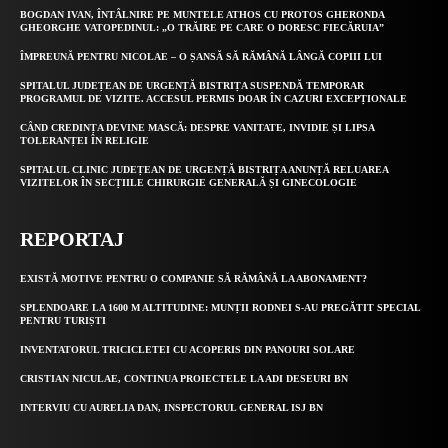
BOGDAN IVAN, ÎNTÂLNIRE PE MUNTELE ATHOS CU PROTOS GHERONDA
GHEORGHE VATOPEDINUL: „O TRĂIRE PE CARE O DORESC FIECĂRUIA”
ÎMPREUNĂ PENTRU NICOLAE – O ȘANSĂ SĂ RĂMÂNĂ LÂNGĂ COPIII LUI
SPITALUL JUDEȚEAN DE URGENȚĂ BISTRIȚA SUSPENDĂ TEMPORAR
PROGRAMUL DE VIZITE. ACCESUL PERMIS DOAR ÎN CAZURI EXCEPȚIONALE
CÂND CREDINȚA DEVINE MASCĂ: DESPRE VANITATE, INVIDIE ȘI LIPSA
TOLERANȚEI ÎN RELIGIE
SPITALUL CLINIC JUDEȚEAN DE URGENȚĂ BISTRIȚA ANUNȚĂ RELUAREA
VIZITELOR ÎN SECȚIILE CHIRURGIE GENERALĂ ȘI GINECOLOGIE
REPORTAJ
EXISTĂ MOTIVE PENTRU O COMPANIE SĂ RĂMÂNĂ LA ABONAMENT?
SPLENDOARE LA 1600 M ALTITUDINE: MUNȚII RODNEI S-AU PREGĂTIT SPECIAL
PENTRU TURIȘTI
INVENTATORUL TRICICLETEI CU ACOPERIS DIN PANOURI SOLARE
CRISTIAN NICULAE, CONTINUA PROIECTELE LA ADI DESEURI BN
INTERVIU CU AURELIA DAN, INSPECTORUL GENERAL ISJ BN