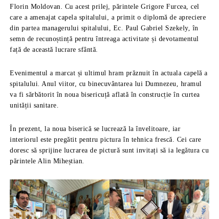
Florin Moldovan. Cu acest prilej, părintele Grigore Furcea, cel
care a amenajat capela spitalului, a primit o diplomă de apreciere
din partea managerului spitalului, Ec. Paul Gabriel Szekely, în
semn de recunoștință pentru întreaga activitate și devotamentul
față de această lucrare sfântă.
Evenimentul a marcat și ultimul hram prăznuit în actuala capelă a
spitalului. Anul viitor, cu binecuvântarea lui Dumnezeu, hramul
va fi sărbătorit în noua bisericuță aflată în construcție în curtea
unității sanitare.
În prezent, la noua biserică se lucrează la învelitoare, iar
interiorul este pregătit pentru pictura în tehnica frescă. Cei care
doresc să sprijine lucrarea de pictură sunt invitați să ia legătura cu
părintele Alin Miheștian.