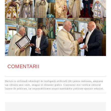
COMENTARII
Decisiv.ro utilizează tehnologii de inteligență artificială (IA) pentru realizarea, adaptarea
sau editarea unor texte, imagini și elemente grafice. Conținutul este verificat editorial
înainte de publicare, iar responsabilitatea asupra materialelor publicate aparține redacției.