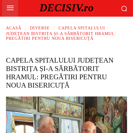
DECISIV.ro
ACASĂ
DIVERSE
CAPELA SPITALULUI
JUDEȚEAN BISTRIȚA ȘI-A SĂRBĂTORIT HRAMUL:
PREGĂTIRI PENTRU NOUA BISERICUȚĂ
CAPELA SPITALULUI JUDEȚEAN
BISTRIȚA ȘI-A SĂRBĂTORIT
HRAMUL: PREGĂTIRI PENTRU
NOUA BISERICUȚĂ