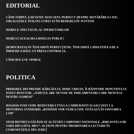
EDITORIAL
CÂND TIMPUL A DEVENIT AVOCATUL PERFECT DESPRE HOTĂRÂREA CJUE,
OBLIGAȚIILE ÎNALTEI CURȚI ȘI ÎNCREDEREA ÎN JUSTIȚIE
MARELE SPECTACOL AL SPERIETORILOR
MAREA CACEALMA A BINELUI PUBLIC!
DEMOCRAȚIA NU ÎNSEAMNĂ PERFECȚIUNE. ÎNSEAMNĂ CAPACITATEA DE A
ÎMPIEDICA RĂUL SĂ PREIA CONTROLUL.
CÂND BULA SE SPARGE
POLITICA
PRIMARUL DIN PRUNDU BÂRGĂULUI, DORU CRIȘAN, ÎI RĂSPUNDE DEPUTATULUI
IONUȚ BOȘUTAR: „JUDEȚUL ARE NEVOIE DE PARLAMENTARI CARE MUNCESC
PENTRU OAMENI”
BOGDAN IVAN CERE REDUCEREA TVA LA CARBURANȚI ȘI AACCIZEI LA
MOTORINA STANDARD: „ROMÂNII VOR VEDEA CINE VOTEAZĂ ÎN FAVOAREA
LOR”
OFSD BISTRIȚA-NĂSĂUD SE ALĂTURĂ CAMPANIEI NAȚIONALE „BIBLIOTECA DE
VARĂ DIN SATUL MEU”. ACȚIUNI PENTRU PROMOVAREA LECTURII ÎN
COMUNITĂȚILE DIN JUDEȚ