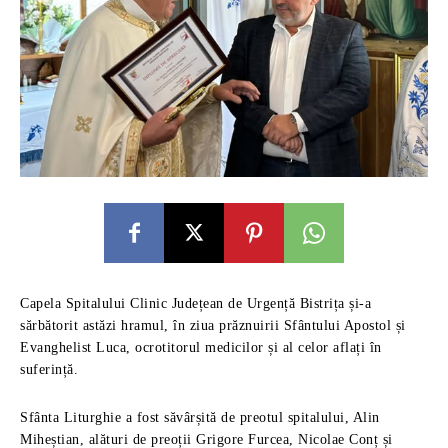
Capela Spitalului Clinic Județean de Urgență Bistrița și-a
sărbătorit astăzi hramul, în ziua prăznuirii Sfântului Apostol și
Evanghelist Luca, ocrotitorul medicilor și al celor aflați în
suferință.
Sfânta Liturghie a fost săvârșită de preotul spitalului, Alin
Miheștian, alături de preoții Grigore Furcea, Nicolae Conț și