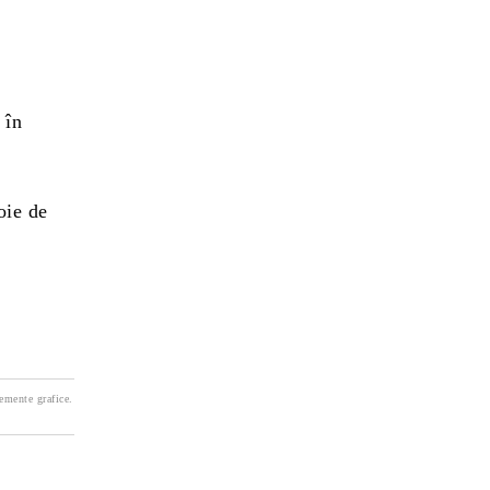
 în
oie de
lemente grafice.