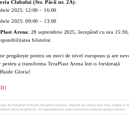
eria Clubului (Str. Păcii nr. 2A)
:
brie 2025: 12:00 – 16:00
brie 2025: 09:00 – 13:00
aPlast Arena
: 28 septembrie 2025, începând cu ora 15:30,
sponibilitatea biletelor.
 se pregătește pentru un meci de nivel european și are nev
r pentru a transforma TeraPlast Arena într-o fortăreață
 Haide Gloria!
II
logii de inteligență artificială (IA) pentru realizarea, adaptarea sau editarea unor texte, imagini și e
ditorial înainte de publicare, iar responsabilitatea asupra materialelor publicate aparține redacției.