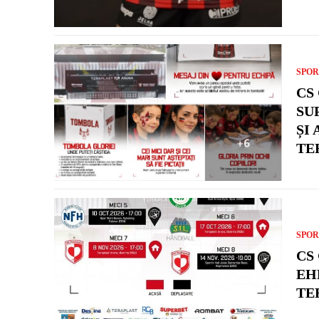
SPOR
CS
SU
ȘI
TE
SPOR
CS
EH
TE