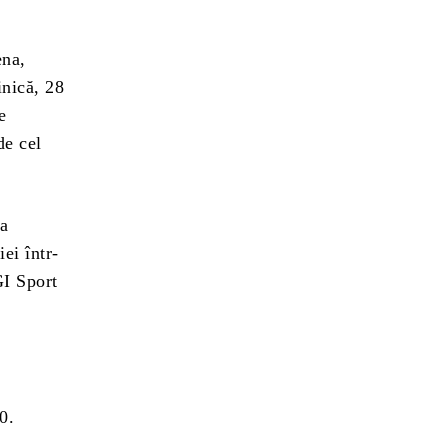
ena,
nică, 28
e
de cel
ea
ei într-
GI Sport
0.