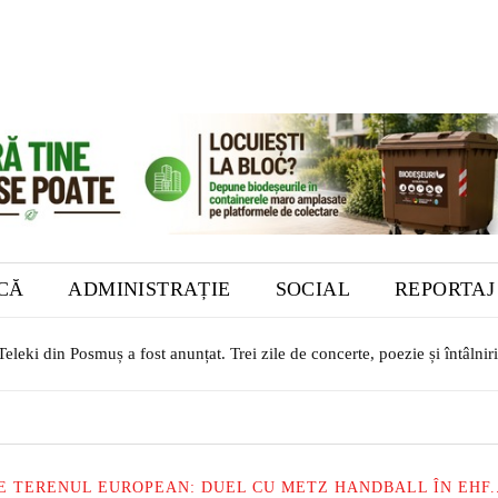
ICĂ
ADMINISTRAȚIE
SOCIAL
REPORTAJ
eki din Posmuș a fost anunțat. Trei zile de concerte, poezie și întâlniri c
o. O autovidanjă nouă, achiziționată din fonduri europene, a intrat în 
PE TERENUL EUROPEAN: DUEL CU METZ HANDBALL ÎN EHF..