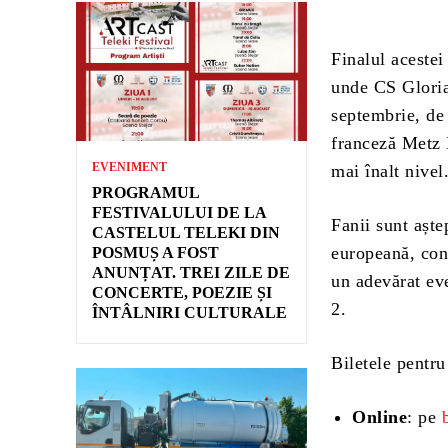
Finalul aceste
unde CS Gloria
septembrie, de 
franceză Metz 
EVENIMENT
mai înalt nivel
PROGRAMUL
FESTIVALULUI DE LA
Fanii sunt aște
CASTELUL TELEKI DIN
europeană, cont
POSMUȘ A FOST
ANUNȚAT. TREI ZILE DE
un adevărat eve
CONCERTE, POEZIE ȘI
2.
ÎNTÂLNIRI CULTURALE
Biletele pentru
Online
: pe