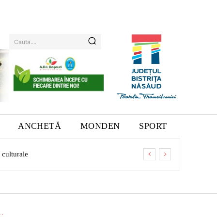
Cauta....
ANCHETĂ
MONDEN
SPORT
ulturale
dotarea companiei
.