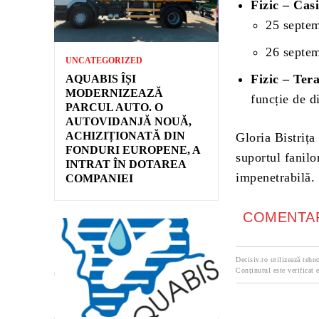
Fizic – Casi
25 septem
26 septem
UNCATEGORIZED
Fizic – Ter
AQUABIS ÎȘI
MODERNIZEAZĂ
funcție de di
PARCUL AUTO. O
AUTOVIDANJĂ NOUĂ,
ACHIZIȚIONATĂ DIN
Gloria Bistrița
FONDURI EUROPENE, A
suportul fanilo
INTRAT ÎN DOTAREA
impenetrabilă.
COMPANIEI
COMENTAR
Decisiv.ro utilizează tehno
Conținutul este verificat e