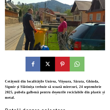
Cetățenii din localitățile Unirea, Viișoara, Sărata, Ghinda,
Sigmir și Slătinița trebuie să scoată miercuri, 24 septembrie
2025, pubela galbenă pentru deșeurile reciclabile din plastic și
metal.