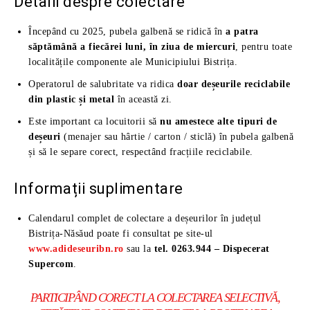
Detalii despre colectare
Începând cu 2025, pubela galbenă se ridică în
a patra
săptămână a fiecărei luni, în ziua de miercuri
, pentru toate
localitățile componente ale Municipiului Bistrița.
Operatorul de salubritate va ridica
doar deșeurile reciclabile
din plastic și metal
în această zi.
Este important ca locuitorii să
nu amestece alte tipuri de
deșeuri
(menajer sau hârtie / carton / sticlă) în pubela galbenă
și să le separe corect, respectând fracțiile reciclabile.
Informații suplimentare
Calendarul complet de colectare a deșeurilor în județul
Bistrița-Năsăud poate fi consultat pe site-ul
www.adideseuribn.ro
sau la
tel. 0263.944 – Dispecerat
Supercom
.
PARTICIPÂND CORECT LA COLECTAREA SELECTIVĂ,