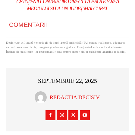
CETĂȚENII CONTRIBUIE DIRECT LA PROTEJAREA
MEDIULUI ȘI LA UN JUDEȚ MAI CURAT.
COMENTARII
Decisiv.ro utilizează tehnologii de inteligență artificială (IA) pentru realizarea, adaptarea
sau editarea unor texte, imagini și elemente grafice. Conținutul este verificat editorial
înainte de publicare, iar responsabilitatea asupra materialelor publicate aparține redacției.
SEPTEMBRIE 22, 2025
REDACTIA DECISIV