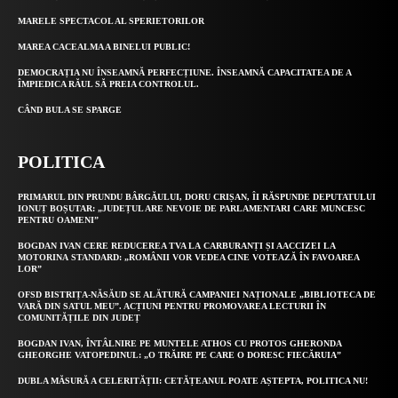
MARELE SPECTACOL AL SPERIETORILOR
MAREA CACEALMA A BINELUI PUBLIC!
DEMOCRAȚIA NU ÎNSEAMNĂ PERFECȚIUNE. ÎNSEAMNĂ CAPACITATEA DE A
ÎMPIEDICA RĂUL SĂ PREIA CONTROLUL.
CÂND BULA SE SPARGE
POLITICA
PRIMARUL DIN PRUNDU BÂRGĂULUI, DORU CRIȘAN, ÎI RĂSPUNDE DEPUTATULUI
IONUȚ BOȘUTAR: „JUDEȚUL ARE NEVOIE DE PARLAMENTARI CARE MUNCESC
PENTRU OAMENI”
BOGDAN IVAN CERE REDUCEREA TVA LA CARBURANȚI ȘI AACCIZEI LA
MOTORINA STANDARD: „ROMÂNII VOR VEDEA CINE VOTEAZĂ ÎN FAVOAREA
LOR”
OFSD BISTRIȚA-NĂSĂUD SE ALĂTURĂ CAMPANIEI NAȚIONALE „BIBLIOTECA DE
VARĂ DIN SATUL MEU”. ACȚIUNI PENTRU PROMOVAREA LECTURII ÎN
COMUNITĂȚILE DIN JUDEȚ
BOGDAN IVAN, ÎNTÂLNIRE PE MUNTELE ATHOS CU PROTOS GHERONDA
GHEORGHE VATOPEDINUL: „O TRĂIRE PE CARE O DORESC FIECĂRUIA”
DUBLA MĂSURĂ A CELERITĂȚII: CETĂȚEANUL POATE AȘTEPTA, POLITICA NU!