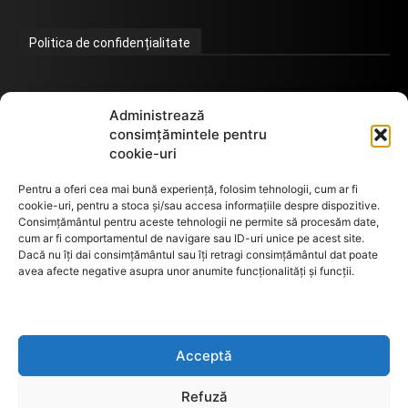
Politica de confidențialitate
Termeni de utilizare
Administrează
consimțămintele pentru
cookie-uri
Utilizarea cookie-urilor
Pentru a oferi cea mai bună experiență, folosim tehnologii, cum ar fi
cookie-uri, pentru a stoca și/sau accesa informațiile despre dispozitive.
Consimțământul pentru aceste tehnologii ne permite să procesăm date,
cum ar fi comportamentul de navigare sau ID-uri unice pe acest site.
GDPR
Dacă nu îți dai consimțământul sau îți retragi consimțământul dat poate
avea afecte negative asupra unor anumite funcționalități și funcții.
ANPC
Acceptă
Anunturi de licitații
Refuză