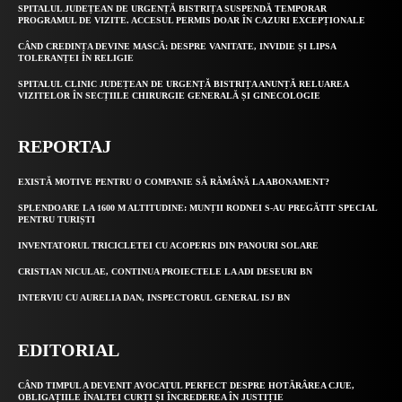
SPITALUL JUDEȚEAN DE URGENȚĂ BISTRIȚA SUSPENDĂ TEMPORAR
PROGRAMUL DE VIZITE. ACCESUL PERMIS DOAR ÎN CAZURI EXCEPȚIONALE
CÂND CREDINȚA DEVINE MASCĂ: DESPRE VANITATE, INVIDIE ȘI LIPSA
TOLERANȚEI ÎN RELIGIE
SPITALUL CLINIC JUDEȚEAN DE URGENȚĂ BISTRIȚA ANUNȚĂ RELUAREA
VIZITELOR ÎN SECȚIILE CHIRURGIE GENERALĂ ȘI GINECOLOGIE
REPORTAJ
EXISTĂ MOTIVE PENTRU O COMPANIE SĂ RĂMÂNĂ LA ABONAMENT?
SPLENDOARE LA 1600 M ALTITUDINE: MUNȚII RODNEI S-AU PREGĂTIT SPECIAL
PENTRU TURIȘTI
INVENTATORUL TRICICLETEI CU ACOPERIS DIN PANOURI SOLARE
CRISTIAN NICULAE, CONTINUA PROIECTELE LA ADI DESEURI BN
INTERVIU CU AURELIA DAN, INSPECTORUL GENERAL ISJ BN
EDITORIAL
CÂND TIMPUL A DEVENIT AVOCATUL PERFECT DESPRE HOTĂRÂREA CJUE,
OBLIGAȚIILE ÎNALTEI CURȚI ȘI ÎNCREDEREA ÎN JUSTIȚIE