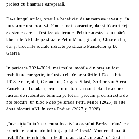
proiect cu finanțare europeană.
De-a lungul anilor, orașul a beneficiat de numeroase investiții în
infrastructura locativă: blocuri noi construite, dar și blocuri deja
existente care au fost izolate termic. Printre acestea se numără
blocurile ANL de pe străzile Petru Maior, Șieului, Ghiocelului,
dar și blocurile sociale ridicate pe străzile Panselelor și D.
Gherea.
În perioada 2021–2024, mai multe imobile din oraș au fost
reabilitate energetic, inclusiv cele de pe străzile 1 Decembrie
1918, Someșului, Castanului, Grigore Silași, Zorilor sau Aleea
Panselelor. Totodată, pentru următorii ani sunt planificate noi
lucrări de reabilitare termică pe loturi, precum și construcția de
noi blocuri: un bloc NZeb pe strada Petru Maior (2026) și alte
două blocuri ANL în zona Podirei (2027 și 2028).
„Investiția în infrastructura locativă a orașului Beclean rămâne o
prioritate pentru administrația publică locală. Vom continua să
reabilităm termic blocurile din oraș, etapă cu etapă, până când