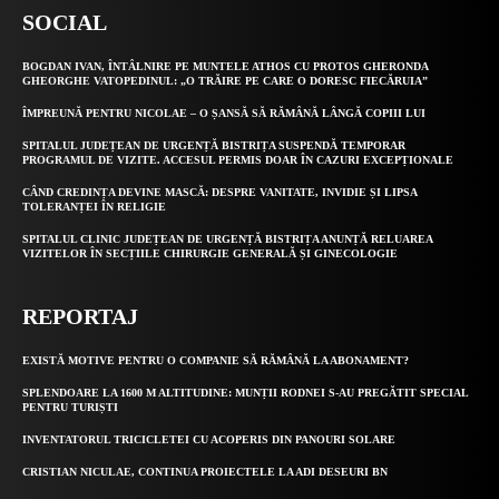
SOCIAL
BOGDAN IVAN, ÎNTÂLNIRE PE MUNTELE ATHOS CU PROTOS GHERONDA
GHEORGHE VATOPEDINUL: „O TRĂIRE PE CARE O DORESC FIECĂRUIA”
ÎMPREUNĂ PENTRU NICOLAE – O ȘANSĂ SĂ RĂMÂNĂ LÂNGĂ COPIII LUI
SPITALUL JUDEȚEAN DE URGENȚĂ BISTRIȚA SUSPENDĂ TEMPORAR
PROGRAMUL DE VIZITE. ACCESUL PERMIS DOAR ÎN CAZURI EXCEPȚIONALE
CÂND CREDINȚA DEVINE MASCĂ: DESPRE VANITATE, INVIDIE ȘI LIPSA
TOLERANȚEI ÎN RELIGIE
SPITALUL CLINIC JUDEȚEAN DE URGENȚĂ BISTRIȚA ANUNȚĂ RELUAREA
VIZITELOR ÎN SECȚIILE CHIRURGIE GENERALĂ ȘI GINECOLOGIE
REPORTAJ
EXISTĂ MOTIVE PENTRU O COMPANIE SĂ RĂMÂNĂ LA ABONAMENT?
SPLENDOARE LA 1600 M ALTITUDINE: MUNȚII RODNEI S-AU PREGĂTIT SPECIAL
PENTRU TURIȘTI
INVENTATORUL TRICICLETEI CU ACOPERIS DIN PANOURI SOLARE
CRISTIAN NICULAE, CONTINUA PROIECTELE LA ADI DESEURI BN