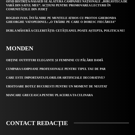
OFSD BISTRIȚA-NĂSĂUD SE ALĂTURĂ CAMPANIEI NAȚIONALE „BIBLIOTECA DE
VARĂ DIN SATUL MEU”. ACȚIUNI PENTRU PROMOVAREA LECTURII ÎN
COMUNITĂȚILE DIN JUDEȚ
BOGDAN IVAN, ÎNTÂLNIRE PE MUNTELE ATHOS CU PROTOS GHERONDA
GHEORGHE VATOPEDINUL: „O TRĂIRE PE CARE O DORESC FIECĂRUIA”
DUBLA MĂSURĂ A CELERITĂȚII: CETĂȚEANUL POATE AȘTEPTA, POLITICA NU!
MONDEN
OBȚINE OUTFITURI ELEGANTE ȘI FEMININE CU PĂLĂRII DAMĂ
CUMPARA SAMPOANE PROFESIONALE PENTRU TIPUL TAU DE PAR
CARE ESTE IMPORTANTA FLORILOR ARTIFICIALE DECORATIVE?
URSITOARE BOTEZ BUCURESTI PENTRU UN MOMENT DE NEUITAT
MANCARE GRECEASCA PENTRU PLACEREA TA CULINARA
CONTACT REDACȚIE