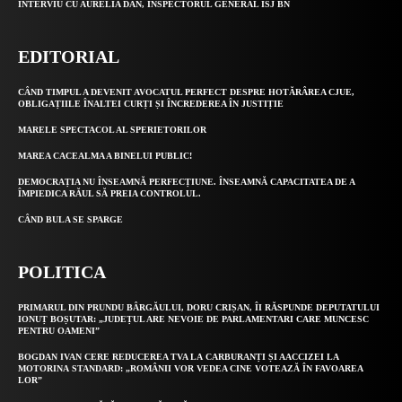
INTERVIU CU AURELIA DAN, INSPECTORUL GENERAL ISJ BN
EDITORIAL
CÂND TIMPUL A DEVENIT AVOCATUL PERFECT DESPRE HOTĂRÂREA CJUE,
OBLIGAȚIILE ÎNALTEI CURȚI ȘI ÎNCREDEREA ÎN JUSTIȚIE
MARELE SPECTACOL AL SPERIETORILOR
MAREA CACEALMA A BINELUI PUBLIC!
DEMOCRAȚIA NU ÎNSEAMNĂ PERFECȚIUNE. ÎNSEAMNĂ CAPACITATEA DE A
ÎMPIEDICA RĂUL SĂ PREIA CONTROLUL.
CÂND BULA SE SPARGE
POLITICA
PRIMARUL DIN PRUNDU BÂRGĂULUI, DORU CRIȘAN, ÎI RĂSPUNDE DEPUTATULUI
IONUȚ BOȘUTAR: „JUDEȚUL ARE NEVOIE DE PARLAMENTARI CARE MUNCESC
PENTRU OAMENI”
BOGDAN IVAN CERE REDUCEREA TVA LA CARBURANȚI ȘI AACCIZEI LA
MOTORINA STANDARD: „ROMÂNII VOR VEDEA CINE VOTEAZĂ ÎN FAVOAREA
LOR”