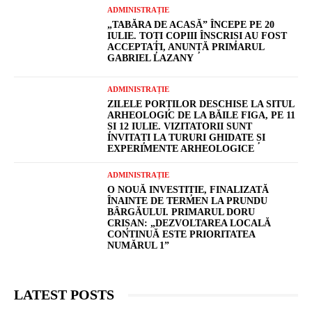
ADMINISTRAȚIE
„TABĂRA DE ACASĂ” ÎNCEPE PE 20
IULIE. TOȚI COPIII ÎNSCRIȘI AU FOST
ACCEPTAȚI, ANUNȚĂ PRIMARUL
GABRIEL LAZANY
ADMINISTRAȚIE
ZILELE PORȚILOR DESCHISE LA SITUL
ARHEOLOGIC DE LA BĂILE FIGA, PE 11
ȘI 12 IULIE. VIZITATORII SUNT
INVITAȚI LA TURURI GHIDATE ȘI
EXPERIMENTE ARHEOLOGICE
ADMINISTRAȚIE
O NOUĂ INVESTIȚIE, FINALIZATĂ
ÎNAINTE DE TERMEN LA PRUNDU
BÂRGĂULUI. PRIMARUL DORU
CRIȘAN: „DEZVOLTAREA LOCALĂ
CONTINUĂ ESTE PRIORITATEA
NUMĂRUL 1”
LATEST POSTS